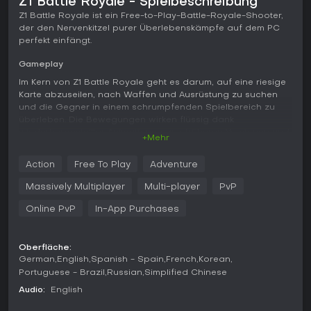
Z1 Battle Royale - Spielbeschreibung
Z1 Battle Royale ist ein Free-to-Play-Battle-Royale-Shooter,
der den Nervenkitzel purer Überlebenskämpfe auf dem PC
perfekt einfängt.
Gameplay
Im Kern von Z1 Battle Royale geht es darum, auf eine riesige
Karte abzuseilen, nach Waffen und Ausrüstung zu suchen
und die Gegner in einem schrumpfenden Spielbereich zu
überleben. Die Bewegungen wirken flüssig dank
wiederhergestellter Animationen aus früheren Versionen und
+Mehr
setzen auf schnelle Reflexe sowie clevere Positionierung.
Der Fokus im Kampf liegt auf präzisem Gunplay mit
Action
Free To Play
Adventure
überarbeiteten Rückstoßmustern und Projektilabfall, ergänzt
durch Fahrzeugphysik für actiongeladene
Massively Multiplayer
Multi-player
PvP
Verfolgungsjagden und Fluchten. Spieler können Nahkämpfe
ausfechten oder aus der Distanz snipen, wobei Beleuchtung
Online PvP
In-App Purchases
und Gelände die Taktik maßgeblich beeinflussen.
Das Spiel bringt Systeme wie In-Match-Missions mit, bei
Oberfläche:
denen das Erledigen von Aufgaben in einer Runde
German
English
Spanish - Spain
French
Korean
Belohnungen einbringt, sowie ein Fragments-Sammelsystem
Portuguese - Brazil
Russian
Simplified Chinese
zum Freischalten von Items. Diese Ergänzungen bereichern
Audio:
English
die klassische Battle-Royale-Formel, ohne den Tempo der
Action zu bremsen.