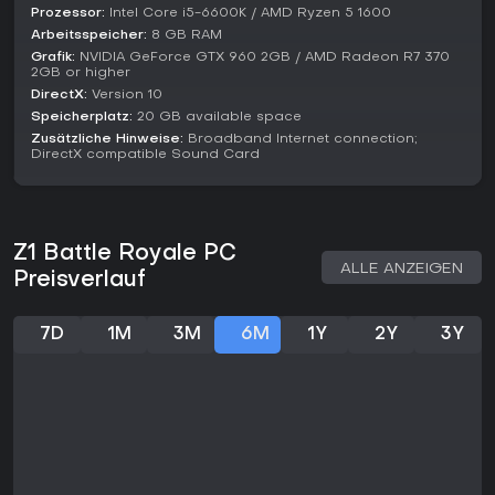
Bereiche kleinere Matches haben.
Prozessor:
Intel Core i5-6600K / AMD Ryzen 5 1600
Arbeitsspeicher:
8 GB RAM
Lohnt es sich?
Grafik:
NVIDIA GeForce GTX 960 2GB / AMD Radeon R7 370
Auf Steam erzielt das Spiel gemischte Bewertungen mit 50 %
2GB or higher
positiv aus über 56.000 Rezensionen, aktuelle Feedbacks
DirectX:
Version 10
fallen mit 73 % positiv günstiger aus. Metacritic vergibt 70
Speicherplatz:
20 GB available space
Punkte und lobt die solide Battle-Royale-Basis sowie die
Zusätzliche Hinweise:
Broadband Internet connection;
Anpassungsoptionen.
DirectX compatible Sound Card
Wer unkomplizierte, skillbasierte Multiplayer-Shooter mit
starkem Gunplay und Fahrzeugaction mag, findet in Z1 Battle
Royale eine gratis Alternative. Die überschaubare
Spielerzahl sorgt für kurze Wartezeiten in Top-Modi, ideal für
Z1 Battle Royale PC
Fans nostalgischer Genre-Vertreter statt High-Tech-Features.
ALLE ANZEIGEN
Preisverlauf
7D
1M
3M
6M
1Y
2Y
3Y