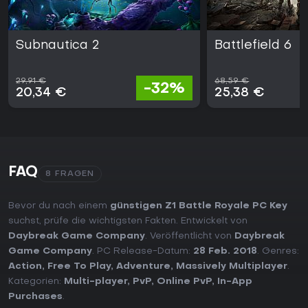
Subnautica 2
Battlefield 6
29,91 €
68,59 €
-32%
20,34 €
25,38 €
FAQ
8 FRAGEN
Bevor du nach einem
günstigen Z1 Battle Royale PC Key
suchst, prüfe die wichtigsten Fakten. Entwickelt von
Daybreak Game Company
. Veröffentlicht von
Daybreak
Game Company
. PC Release-Datum:
28 Feb. 2018
. Genres:
Action
,
Free To Play
,
Adventure
,
Massively Multiplayer
.
Kategorien:
Multi-player
,
PvP
,
Online PvP
,
In-App
Purchases
.