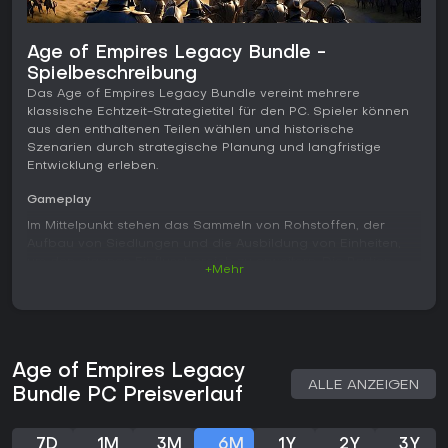
Age of Empires Legacy Bundle -
Spielbeschreibung
Das Age of Empires Legacy Bundle vereint mehrere
klassische Echtzeit-Strategietitel für den PC. Spieler können
aus den enthaltenen Teilen wählen und historische
Szenarien durch strategische Planung und langfristige
Entwicklung erleben.
Gameplay
Im Mittelpunkt stehen das Sammeln von Rohstoffen, der
Aufbau von Siedlungen und die Ausbildung von Einheiten,
um den eigenen Einflussbereich zu erweitern. Die Partien
+Mehr
laufen in Echtzeit ab und erfordern ständige Aufmerksamkeit
für Wirtschaft, Truppenproduktion und Verteidigung. Durch
den Fortschritt durch verschiedene Technologiezeitalter
werden stärkere Einheiten und Gebäude freigeschaltet. Die
Erkundung der Karte deckt taktische Vorteile und mögliche
Age of Empires Legacy
Bedrohungen durch Gegner auf.
ALLE ANZEIGEN
Bundle PC Preisverlauf
Zu den Rohstoffen zählen in der Regel Nahrung, Holz, Gold
und Stein, die jeweils unterschiedliche Entwicklungsbereiche
unterstützen. Ein ausgewogenes Management dieser
7D
1M
3M
6M
1Y
2Y
3Y