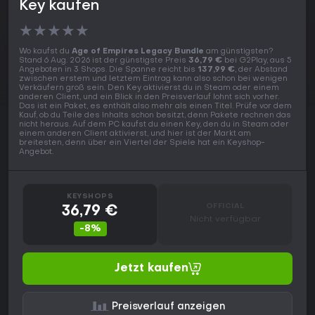
Key kaufen
★
★
★
★
★
Wo kaufst du
Age of Empires Legacy Bundle
am günstigsten?
Stand 6 Aug. 2026 ist der günstigste Preis
36,79 €
bei G2Play, aus 5
Angeboten in 3 Shops. Die Spanne reicht bis
137,99 €
, der Abstand
zwischen erstem und letztem Eintrag kann also schon bei wenigen
Verkäufern groß sein. Den Key aktivierst du in Steam oder einem
anderen Client, und ein Blick in den Preisverlauf lohnt sich vorher.
Das ist ein Paket, es enthält also mehr als einen Titel. Prüfe vor dem
Kauf, ob du Teile des Inhalts schon besitzt, denn Pakete rechnen das
nicht heraus. Auf dem PC kaufst du einen Key, den du in Steam oder
einem anderen Client aktivierst, und hier ist der Markt am
breitesten, denn über ein Viertel der Spiele hat ein Keyshop-
Angebot.
KEYSHOPS
OFFICIAL
36,79 €
Nicht verfügbar
-8%
Jetzt kaufen
Preisverlauf anzeigen