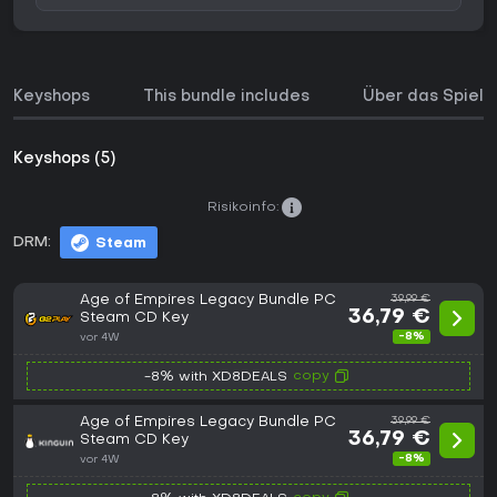
Keyshops
This bundle includes
Über das Spiel
Keyshops (5)
Risikoinfo:
DRM:
Steam
Age of Empires Legacy Bundle PC
39,99 €
36,79 €
Steam CD Key
-8%
vor 4W
copy
-8% with XD8DEALS
Age of Empires Legacy Bundle PC
39,99 €
36,79 €
Steam CD Key
-8%
vor 4W