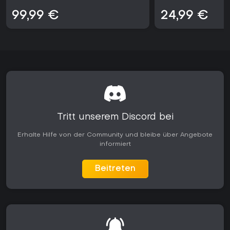
bevorzugen, werden in beiden Varianten Anreize finden. Das
Paket trennt klar zwischen strukturiertem Fortschritt und
99,99 €
24,99 €
hektischen Service-Szenarien, ohne Vorkenntnisse in einem
der beiden Stile vorauszusetzen.
Tritt unserem Discord bei
Erhalte Hilfe von der Community und bleibe über Angebote
informiert
Beitreten