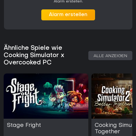
Alarm erstellen.
Der Wechsel zwischen beiden Titeln bietet Abwechslung für
unterschiedliche Gruppengrößen und Spielstile. Solo-
Alarm erstellen
Runden eignen sich für konzentriertes Üben an Rezepten
oder Techniken, während Multiplayer-Sessions die
chaotische Koordination bei gleichzeitig eingehenden
Bestellungen betonen.
Lohnt sich das Spiel?
Ähnliche Spiele wie
Das Bundle spricht Spieler an, die Koch-Themen sowohl im
Cooking Simulator x
ALLE ANZEIGEN
Simulations- als auch im Action-Format genießen. Wer
Overcooked PC
realistisches Küchenmanagement sucht, findet Tiefe in den
detaillierten Physik- und Rezeptsystemen, während Gruppen,
die leichte, wettbewerbsorientierte Unterhaltung bevorzugen,
von den zeitkritischen Teamwork-Elementen profitieren.
Die Verfügbarkeit auf dem PC macht das Paket sowohl für
kurze Sessions als auch für längere Koop-Abende
zugänglich. Die unterschiedlichen Mechaniken sorgen dafür,
dass die beiden Titel sich ergänzen statt überschneiden -
mit Fortschritt in der einen und sofortiger Wiederspielbarkeit
in der anderen.
Stage Fright
Cooking Simula
Spieler, die entspanntes, selbstbestimmtes Kochen oder
Together
energiegeladene kooperative Herausforderungen