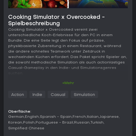
Cooking Simulator x Overcooked -
Spielbeschreibung
Cooking Simulator x Overcooked vereint zwei
unterschiedliche Koch-Erlebnisse für den PC in einem
Bundle. Die eine Seite legt den Fokus auf präzise,
physikbasierte Zubereitung in einem Restaurant, während
die andere schnelles Teamwork unter Zeitdruck in
wechselnden Küchen erfordert. Das Paket spricht Spieler an,
die sowohl methodische Simulation als auch actionlastiges
Casual-Gameplay in den Indie- und Simulationsgenres
suchen.
+Mehr
Gameplay
Der Simulationsanteil dreht sich um realistische
Action
Indie
Casual
Simulation
Zutatenverarbeitung und Kücheninteraktionen. Über 80
Rezepte mit mehr als 140 Zutaten stehen zur Verfügung,
wobei jedes Element auf physikalische Einflüsse wie
Oberfläche:
Schneiden, Braten und Anrichten reagiert. Fortschritt ergibt
German
English
Spanish - Spain
French
Italian
Japanese
sich durch das Erlernen von Techniken, das Auswählen von
Korean
Polish
Portuguese - Brazil
Russian
Turkish
Perks für mehr Tempo oder Konstanz sowie das Servieren
Simplified Chinese
von Bestellungen zum Aufbau des Rufs in einem
strukturierten Umfeld.