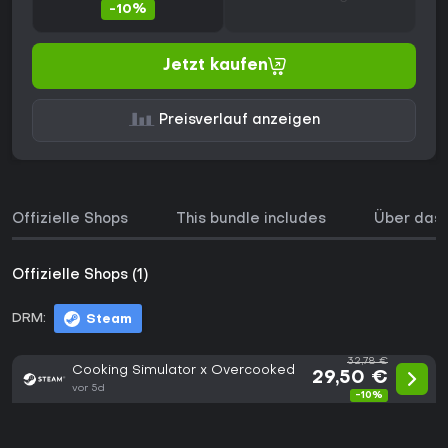
-10%
Jetzt kaufen
Preisverlauf anzeigen
Offizielle Shops
This bundle includes
Über das 
Offizielle Shops (1)
DRM:
Steam
32,78 €
Cooking Simulator x Overcooked
29,50 €
vor 5d
-10%