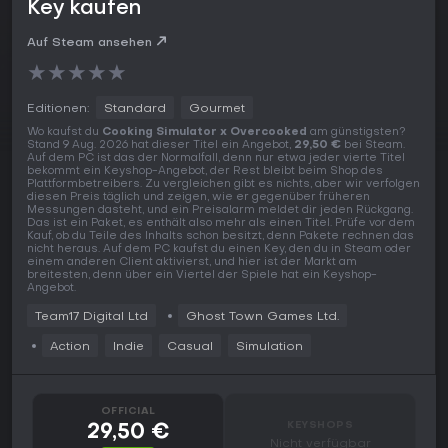
Key kaufen
Auf Steam ansehen
★
★
★
★
★
Editionen:
Standard
Gourmet
Wo kaufst du
Cooking Simulator x Overcooked
am günstigsten?
Stand 9 Aug. 2026 hat dieser Titel ein Angebot,
29,50 €
bei Steam.
Auf dem PC ist das der Normalfall, denn nur etwa jeder vierte Titel
bekommt ein Keyshop-Angebot, der Rest bleibt beim Shop des
Plattformbetreibers. Zu vergleichen gibt es nichts, aber wir verfolgen
diesen Preis täglich und zeigen, wie er gegenüber früheren
Messungen dasteht, und ein Preisalarm meldet dir jeden Rückgang.
Das ist ein Paket, es enthält also mehr als einen Titel. Prüfe vor dem
Kauf, ob du Teile des Inhalts schon besitzt, denn Pakete rechnen das
nicht heraus. Auf dem PC kaufst du einen Key, den du in Steam oder
einem anderen Client aktivierst, und hier ist der Markt am
breitesten, denn über ein Viertel der Spiele hat ein Keyshop-
Angebot.
Team17 Digital Ltd
Ghost Town Games Ltd.
Action
Indie
Casual
Simulation
OFFICIAL
KEYSHOPS
29,50 €
Nicht verfügbar