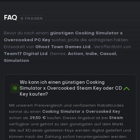
FAQ
8 FRAGEN
Bevor du nach einem
günstigen Cooking Simulator x
Overcooked PC Key
suchst, prüfe die wichtigsten Fakten.
Entwickelt von
Ghost Town Games Ltd.
. Veröffentlicht von
Team17 Digital Ltd
. Genres:
Action
,
Indie
,
Casual
,
Simulation
.
Wo kann ich einen günstigen Cooking
Q
Simulator x Overcooked Steam Key oder CD
Key kaufen?
Mit unserem Preisvergleich und verifizierten Rabattcodes
kannst du einen
Cooking Simulator x Overcooked Key
schon ab
29,50 €
kaufen. Dieses Angebot ist bei
Steam
verfügbar und gehört zu den günstigsten auf dem Markt.
Alle auf XD.deals gelisteten Keys werden digital geliefert und
können nach der Zahlung sofort heruntergeladen werden.