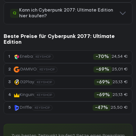
Kann ich Cyberpunk 2077: Ultimate Edition
Q
hier kaufen?
Beste Preise für Cyberpunk 2077: Ultimate
Edition
24,54 €
1
Eneba
-70%
KEYSHOP
25,01 €
2
GAMIVO
-69%
KEYSHOP
25,13 €
3
G2Play
-69%
KEYSHOP
25,13 €
4
Kinguin
-69%
KEYSHOP
25,50 €
5
Driffle
-47%
KEYSHOP
Zum besten Zeitpunkt kaufen? Setze einen Preisalarm