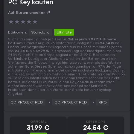
PC Key kaufen
Auf Steam ansehen
★
★
★
★
★
Editionen:
Standard
Ultimate
Suchst du einen günstigen Key für
Cyberpunk 2077: Ultimate
Edition
? Stand 9 Aug. 2026 kostet der günstigste Key
24,54 €
bei
Eneba. Wir vergleichen 19 Angebote aus 12 Shops mit einer Spanne
von
24,54 €
bis
59,99 €
. In Keyshops liegt der niedrigste Preis bei
24,54 €, in offiziellen Shops beginnt er bei 31,99 €. Bei so vielen
Verkäufern beträgt der Abstand zwischen den Extremen oft ein
Vielfaches, die Shopwahl wiegt hier also schwerer als das Warten
auf einen Sale. Dieses Spiel war schon günstiger, an 97% der Tage
mit Daten. Ein Preisalarm meldet dir den nächsten Rückgang. Das ist
ein Paket, es enthält also mehr als einen Titel. Prüfe vor dem Kauf, ob
du Teile des Inhalts schon besitzt, denn Pakete rechnen das nicht
heraus. Auf dem PC kaufst du einen Key, den du in Steam oder
einem anderen Client aktivierst, und hier ist der Markt am
breitesten, denn über ein Viertel der Spiele hat ein Keyshop-
Angebot.
CD PROJEKT RED
CD PROJEKT RED
RPG
OFFICIAL
KEYSHOPS
31,99 €
24,54 €