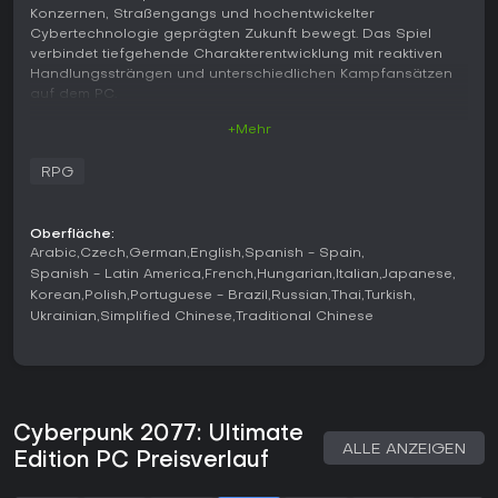
Konzernen, Straßengangs und hochentwickelter
Cybertechnologie geprägten Zukunft bewegt. Das Spiel
verbindet tiefgehende Charakterentwicklung mit reaktiven
Handlungssträngen und unterschiedlichen Kampfansätzen
auf dem PC.
+Mehr
Gameplay
Im Mittelpunkt steht die Erkundung einer dichten
RPG
Stadtlandschaft aus der Egoperspektive, ergänzt durch
Nebenaktivitäten, Fahrzeugfahrten und verzweigte Dialoge.
Im Kampf kommen Schusswaffen, Nahkampfwaffen und
Oberfläche:
Quickhacks zum Einsatz, mit denen Gegner oder die
Arabic
Czech
German
English
Spanish - Spain
Umgebung beeinflusst werden können. Charakterbuilds
Spanish - Latin America
French
Hungarian
Italian
Japanese
basieren auf Skillbäumen und Cyberware-Implantaten, die
Korean
Polish
Portuguese - Brazil
Russian
Thai
Turkish
Bewegung, Verteidigung und Angriff spürbar verändern. Die
Ukrainian
Simplified Chinese
Traditional Chinese
Hintergrundwahl zu Beginn beeinflusst Dialogoptionen und
frühe Handlungsabschnitte, ohne Spieler in feste Pfade zu
zwingen.
Das Fortschrittssystem legt Wert auf Flexibilität. Perks und
Attribute unterstützen sowohl Schleichansätze als auch
Cyberpunk 2077: Ultimate
aggressiven Waffeneinsatz oder techniklastige Strategien.
ALLE ANZEIGEN
Edition PC Preisverlauf
Fahrzeugsteuerung und Motorradkämpfe wurden in
größeren Patches überarbeitet, während Apartment-