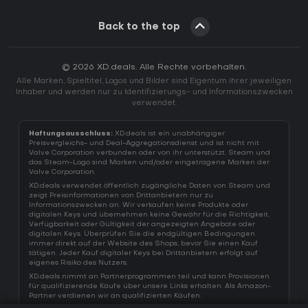
Back to the top
© 2026 XD.deals. Alle Rechte vorbehalten.
Alle Marken, Spieltitel, Logos und Bilder sind Eigentum ihrer jeweiligen
Inhaber und werden nur zu Identifizierungs- und Informationszwecken
verwendet.
Haftungsausschluss:
XD.deals ist ein unabhängiger
Preisvergleichs- und Deal-Aggregationsdienst und ist nicht mit
Valve Corporation verbunden oder von ihr unterstützt. Steam und
das Steam-Logo sind Marken und/oder eingetragene Marken der
Valve Corporation.
XD.deals verwendet öffentlich zugängliche Daten von Steam und
zeigt Preisinformationen von Drittanbietern nur zu
Informationszwecken an. Wir verkaufen keine Produkte oder
digitalen Keys und übernehmen keine Gewähr für die Richtigkeit,
Verfügbarkeit oder Gültigkeit der angezeigten Angebote oder
digitalen Keys. Überprüfen Sie die endgültigen Bedingungen
immer direkt auf der Website des Shops, bevor Sie einen Kauf
tätigen. Jeder Kauf digitaler Keys bei Drittanbietern erfolgt auf
eigenes Risiko des Nutzers.
XD.deals nimmt an Partnerprogrammen teil und kann Provisionen
für qualifizierende Käufe über unsere Links erhalten. Als Amazon-
Partner verdienen wir an qualifizierten Käufen.