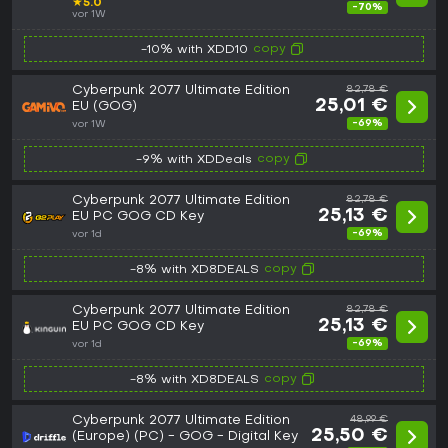
★
5.0
-70%
vor 1W
copy
-10% with XDD10
Cyberpunk 2077 Ultimate Edition
82,78 €
25,01 €
EU (GOG)
-69%
vor 1W
copy
-9% with XDDeals
Cyberpunk 2077 Ultimate Edition
82,78 €
25,13 €
EU PC GOG CD Key
-69%
vor 1d
copy
-8% with XD8DEALS
Cyberpunk 2077 Ultimate Edition
82,78 €
25,13 €
EU PC GOG CD Key
-69%
vor 1d
copy
-8% with XD8DEALS
Cyberpunk 2077 Ultimate Edition
48,99 €
25,50 €
(Europe) (PC) - GOG - Digital Key