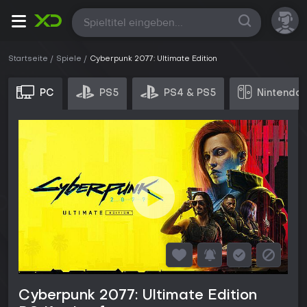
Alle
Startseite
Spiele
Cyberpunk 2077: Ultimate Edition
PC
PS5
PS4 & PS5
Nintendo 
Cyberpunk 2077: Ultimate Edition