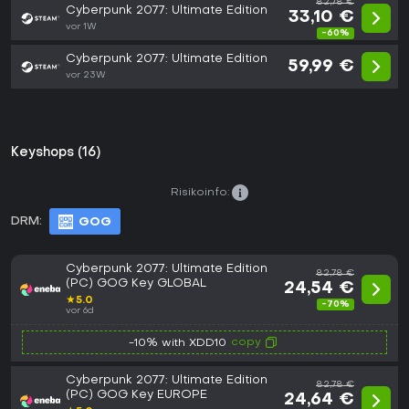
82,78 €
Cyberpunk 2077: Ultimate Edition
33,10 €
vor 1W
-60%
Cyberpunk 2077: Ultimate Edition
59,99 €
vor 23W
Keyshops (16)
Risikoinfo:
DRM:
GOG
Cyberpunk 2077: Ultimate Edition
82,78 €
(PC) GOG Key GLOBAL
24,54 €
★
5.0
-70%
vor 6d
copy
-10% with XDD10
Cyberpunk 2077: Ultimate Edition
82,78 €
(PC) GOG Key EUROPE
24,64 €