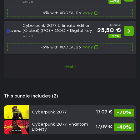
-47%
vor 2d
copy
-6% with XDDEALS6
Cyberpunk 2077 Ultimate Edition
48,99 €
25,50 €
(Global) (PC) - GOG - Digital Key
-47%
vor 2d
copy
-6% with XDDEALS6
+Mehr
This bundle includes (2)
Cyberpunk 2077
17,09 €
-70%
Cyberpunk 2077: Phantom
17,09 €
-40%
Liberty