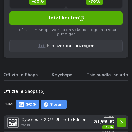
-60%
-70%
Jetzt kaufen
In offiziellen Shops war es an 97% der Tage mit Daten
günstiger.
Preisverlauf anzeigen
Offizielle Shops
Keyshops
This bundle includes
Offizielle Shops (3)
DRM:
GOG
Steam
79,99 €
Cyberpunk 2077: Ultimate Edition
31,99 €
vor 1d
-60%