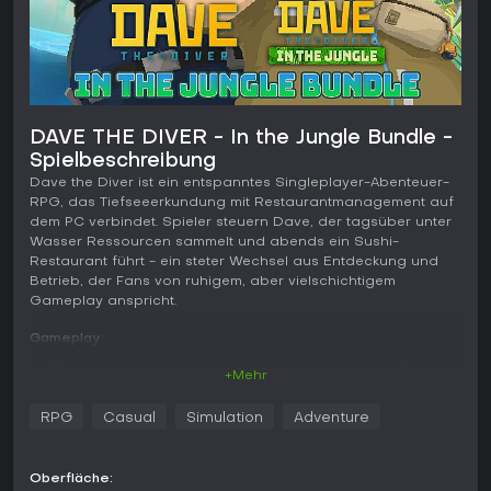
DAVE THE DIVER - In the Jungle Bundle -
Spielbeschreibung
Dave the Diver ist ein entspanntes Singleplayer-Abenteuer-
RPG, das Tiefseeerkundung mit Restaurantmanagement auf
dem PC verbindet. Spieler steuern Dave, der tagsüber unter
Wasser Ressourcen sammelt und abends ein Sushi-
Restaurant führt - ein steter Wechsel aus Entdeckung und
Betrieb, der Fans von ruhigem, aber vielschichtigem
Gameplay anspricht.
Gameplay
Im Mittelpunkt steht ein wiederkehrender Tagesablauf aus
+Mehr
zwei miteinander verknüpften Phasen. Tagsüber taucht Dave
in Unterwasserwelten ein, um mit Harpune und weiteren
RPG
Casual
Simulation
Adventure
Waffen Fische und Materialien zu erbeuten. Sauerstoff und
Traglast begrenzen jeden Tauchgang und erfordern eine
gute Planung. Die gesammelten Ressourcen fließen direkt in
Oberfläche:
den Abend über, in dem Menüs geplant und Gäste im Sushi-