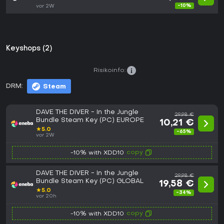
-10%
vor 2W
Keyshops (2)
Risikoinfo:
DRM:
Steam
DAVE THE DIVER - In the Jungle
29,98 €
Bundle Steam Key (PC) EUROPE
10,21 €
★
5.0
-65%
vor 2W
copy
-10% with XDD10
DAVE THE DIVER - In the Jungle
29,98 €
Bundle Steam Key (PC) GLOBAL
19,58 €
★
5.0
-34%
vor 20h
copy
-10% with XDD10