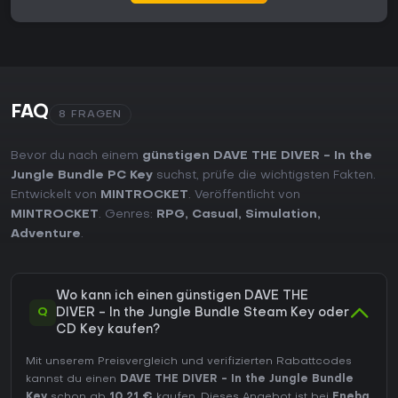
FAQ
8 FRAGEN
Bevor du nach einem
günstigen DAVE THE DIVER - In the
Jungle Bundle PC Key
suchst, prüfe die wichtigsten Fakten.
Entwickelt von
MINTROCKET
. Veröffentlicht von
MINTROCKET
. Genres:
RPG
,
Casual
,
Simulation
,
Adventure
.
Wo kann ich einen günstigen DAVE THE
Q
DIVER - In the Jungle Bundle Steam Key oder
CD Key kaufen?
Mit unserem Preisvergleich und verifizierten Rabattcodes
kannst du einen
DAVE THE DIVER - In the Jungle Bundle
Key
schon ab
10,21 €
kaufen. Dieses Angebot ist bei
Eneba