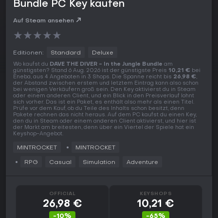
Bundle PC Key kaufen
Auf Steam ansehen
★
★
★
★
★
Editionen:
Standard
Deluxe
Wo kaufst du
DAVE THE DIVER - In the Jungle Bundle
am
günstigsten? Stand 6 Aug. 2026 ist der günstigste Preis
10,21 €
bei
Eneba, aus 4 Angeboten in 3 Shops. Die Spanne reicht bis
26,98 €
,
der Abstand zwischen erstem und letztem Eintrag kann also schon
bei wenigen Verkäufern groß sein. Den Key aktivierst du in Steam
oder einem anderen Client, und ein Blick in den Preisverlauf lohnt
sich vorher. Das ist ein Paket, es enthält also mehr als einen Titel.
Prüfe vor dem Kauf, ob du Teile des Inhalts schon besitzt, denn
Pakete rechnen das nicht heraus. Auf dem PC kaufst du einen Key,
den du in Steam oder einem anderen Client aktivierst, und hier ist
der Markt am breitesten, denn über ein Viertel der Spiele hat ein
Keyshop-Angebot.
MINTROCKET
MINTROCKET
RPG
Casual
Simulation
Adventure
OFFICIAL
KEYSHOPS
26,98 €
10,21 €
-10%
-65%