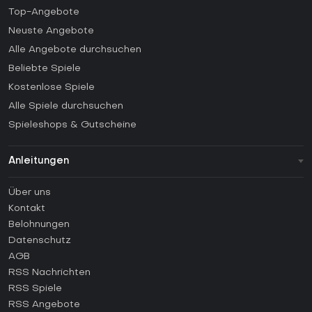
Top-Angebote
Neuste Angebote
Alle Angebote durchsuchen
Beliebte Spiele
Kostenlose Spiele
Alle Spiele durchsuchen
Spieleshops & Gutscheine
Anleitungen
FAQ
Über uns
Anleitungen
Kontakt
Wie aktiviert man einen Steam CD Key?
Belohnungen
Wie aktiviert man einen Epic Games CD Key?
Datenschutz
AGB
Wie aktiviert man einen GOG CD Key?
RSS Nachrichten
Wie aktiviert man einen Ubisoft Connect CD Key?
RSS Spiele
Wie aktiviert man einen EA App CD Key?
RSS Angebote