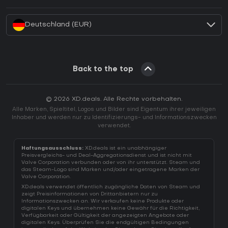
Wie aktiviert man einen Battle.net CD Key?
Deutschland (EUR)
Back to the top
© 2026 XD.deals. Alle Rechte vorbehalten.
Alle Marken, Spieltitel, Logos und Bilder sind Eigentum ihrer jeweiligen
Inhaber und werden nur zu Identifizierungs- und Informationszwecken
verwendet.
Haftungsausschluss:
XD.deals ist ein unabhängiger
Preisvergleichs- und Deal-Aggregationsdienst und ist nicht mit
Valve Corporation verbunden oder von ihr unterstützt. Steam und
das Steam-Logo sind Marken und/oder eingetragene Marken der
Valve Corporation.
XD.deals verwendet öffentlich zugängliche Daten von Steam und
zeigt Preisinformationen von Drittanbietern nur zu
Informationszwecken an. Wir verkaufen keine Produkte oder
digitalen Keys und übernehmen keine Gewähr für die Richtigkeit,
Verfügbarkeit oder Gültigkeit der angezeigten Angebote oder
digitalen Keys. Überprüfen Sie die endgültigen Bedingungen