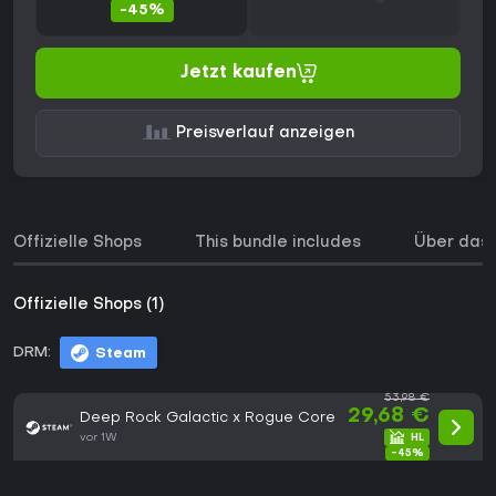
-45%
Jetzt kaufen
Preisverlauf anzeigen
Offizielle Shops
This bundle includes
Über das 
Offizielle Shops (1)
DRM:
Steam
53,98 €
29,68 €
Deep Rock Galactic x Rogue Core
vor 1W
-45%