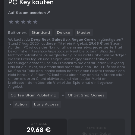
PC Key kaufen
Auf Steam ansehen
★
★
★
★
★
Editionen:
Standard
Deluxe
Master
Wo kaufst du
Deep Rock Galactic x Rogue Core
am günstigsten?
Stand 7 Aug. 2026 hat dieser Titel ein Angebot,
29,68 €
bei Steam.
Auf dem PC ist das der Normalfall, denn nur etwa jeder vierte Titel
bekommt ein Keyshop-Angebot, der Rest bleibt beim Shop des
Plattformbetreibers. Zu vergleichen gibt es nichts, aber wir verfolgen
diesen Preis täglich und zeigen, wie er gegenüber früheren
Messungen dasteht, und ein Preisalarm meldet dir jeden Rückgang.
Das ist ein Paket, es enthält also mehr als einen Titel. Prüfe vor dem
Kauf, ob du Teile des Inhalts schon besitzt, denn Pakete rechnen das
nicht heraus. Auf dem PC kaufst du einen Key, den du in Steam oder
einem anderen Client aktivierst, und hier ist der Markt am
breitesten, denn über ein Viertel der Spiele hat ein Keyshop-
Angebot.
Coffee Stain Publishing
Ghost Ship Games
Action
Early Access
OFFICIAL
KEYSHOPS
29,68 €
Nicht verfügbar