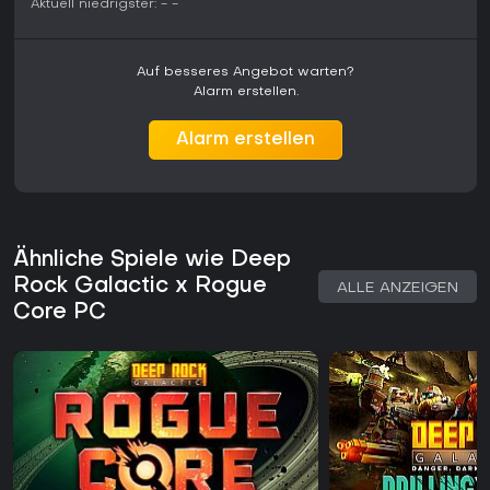
Aktuell niedrigster:
-
-
Als Early-Access-Titel, der am 20. Mai 2026 erschienen ist,
erhält das Spiel kontinuierliche Entwickler-Updates, die
Inhalte erweitern und Mechaniken verfeinern. Dieser
laufende Support bestimmt den aktuellen Stand, und weitere
Auf besseres Angebot warten?
Elemente werden mit der Zeit auf Basis von Feedback
Alarm erstellen.
hinzukommen.
Alarm erstellen
Lohnt es sich?
Deep Rock Galactic: Rogue Core richtet sich an Spieler, die
Koop-FPS-Erlebnisse mit Roguelite-Elementen mögen und
den Druck schätzen, während zeitlich begrenzter Runs
Stärke aufzubauen. Das schnellere Tempo und der Fokus
auf Anpassung unterscheiden es von den eher bedächtigen,
Ähnliche Spiele wie Deep
bergbauzentrierten Abläufen verwandter Titel.
Rock Galactic x Rogue
ALLE ANZEIGEN
Core PC
Frühe Spieler loben vor allem die starke Teamdynamik und
die befriedigenden Kampfabläufe, merken jedoch an, dass
das Roguelite-Format den Schwerpunkt von der
charakteristischen Erkundung des Originals wegverlagert.
Wer auf zufällige Upgrades und intensive Koop-Sessions
steht, wird die aktuelle Early-Access-Version unterhaltsam
finden, besonders mit den kommenden Updates, die das
Angebot weiter ausbauen.
Insgesamt bietet das Spiel eine klare Empfehlung für Genre-