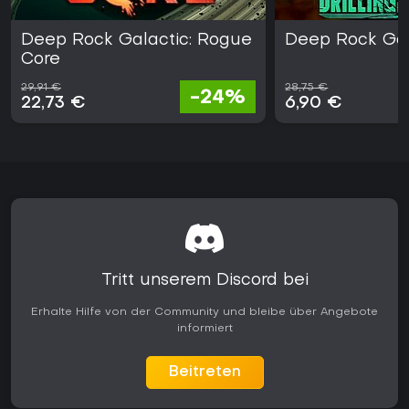
Fans, die schnelle, wiederholbare Koop-Action auf dem PC
suchen. Es stellt einen zugänglichen Einstieg für Gruppen
Deep Rock Galactic: Rogue
Deep Rock Gal
dar, die frische Herausforderungen wollen, ohne
Core
Vorkenntnisse aus der Serie zu benötigen.
29,91 €
28,75 €
-24%
22,73 €
6,90 €
Tritt unserem Discord bei
Erhalte Hilfe von der Community und bleibe über Angebote
informiert
Beitreten