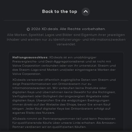
Back to the top
© 2026 XD.deals. Alle Rechte vorbehalten.
Alle Marken, Spieltitel, Logos und Bilder sind Eigentum ihrer jeweiligen
Inhaber und werden nur zu Identifizierungs- und Informationszwecken
verwendet.
Haftungsausschluss:
XD.deals ist ein unabhängiger
Preisvergleichs- und Deal-Aggregationsdienst und ist nicht mit
Valve Corporation verbunden oder von ihr unterstützt. Steam und
das Steam-Logo sind Marken und/oder eingetragene Marken der
Valve Corporation.
XD.deals verwendet öffentlich zugängliche Daten von Steam und
zeigt Preisinformationen von Drittanbietern nur zu
Informationszwecken an. Wir verkaufen keine Produkte oder
digitalen Keys und übernehmen keine Gewähr für die Richtigkeit,
Verfügbarkeit oder Gültigkeit der angezeigten Angebote oder
digitalen Keys. Überprüfen Sie die endgültigen Bedingungen
immer direkt auf der Website des Shops, bevor Sie einen Kauf
tätigen. Jeder Kauf digitaler Keys bei Drittanbietern erfolgt auf
eigenes Risiko des Nutzers.
XD.deals nimmt an Partnerprogrammen teil und kann Provisionen
für qualifizierende Käufe über unsere Links erhalten. Als Amazon-
Partner verdienen wir an qualifizierten Käufen.