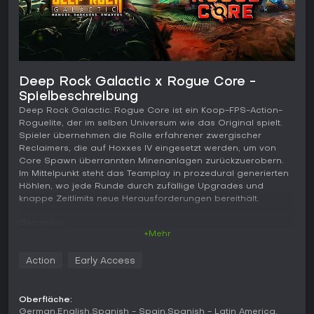
Deep Rock Galactic x Rogue Core -
Spielbeschreibung
Deep Rock Galactic: Rogue Core ist ein Koop-FPS-Action-
Roguelite, der im selben Universum wie das Original spielt.
Spieler übernehmen die Rolle erfahrener zwergischer
Reclaimers, die auf Hoxxes IV eingesetzt werden, um von
Core Spawn überrannten Minenanlagen zurückzuerobern.
Im Mittelpunkt steht das Teamplay in prozedural generierten
Höhlen, wo jede Runde durch zufällige Upgrades und
knappe Zeitlimits neue Herausforderungen bereithält.
Gameplay
+Mehr
Das Kern-Gameplay dreht sich um schnelle Koop-Kämpfe
und Erkundung in von Alien-Bedrohungen bevölkerten
Action
Early Access
Höhlensystemen. Jede Session startet mit Grundausstattung,
und die Spieler sammeln während des Laufs Upgrades,
Waffen und Fähigkeiten, um den steigenden Gefahren
Oberfläche:
standzuhalten. Die Roguelite-Struktur verlangt schnelle
German
English
Spanish - Spain
Spanish - Latin America