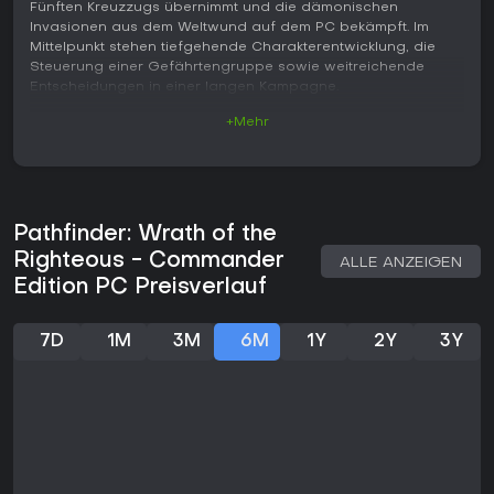
Fünften Kreuzzugs übernimmt und die dämonischen
Invasionen aus dem Weltwund auf dem PC bekämpft. Im
Mittelpunkt stehen tiefgehende Charakterentwicklung, die
Steuerung einer Gefährtengruppe sowie weitreichende
Entscheidungen in einer langen Kampagne.
+Mehr
Gameplay
Bei der Charaktererstellung stehen 25 Klassen und 12 Völker
zur Auswahl, ergänzt durch Tausende von Zaubern, Talenten
und Fähigkeiten. Die Gefährten bringen eigene
Persönlichkeiten und Hintergründe mit, die Gespräche und
Pathfinder: Wrath of the
Questverläufe beeinflussen. Kämpfe folgen den Pathfinder-
Regeln und erlauben unter anderem berittenen Kampf.
Righteous - Commander
ALLE ANZEIGEN
Zwischen Echtzeit mit Pause und Rundenmodus lässt sich
Edition PC Preisverlauf
jederzeit wechseln. Zehn verschiedene mythische Pfade
verändern Fähigkeiten, Handlungsstränge und die
Entwicklung des Charakters und verknüpfen persönliche
7D
1M
3M
6M
1Y
2Y
3Y
Macht mit den Themen Korruption und Erlösung. Parallel
dazu muss der Kreuzzug auf strategischer Ebene geführt
werden: Ressourcen verwalten, Truppen rekrutieren,
Festungen errichten und Armeen auf der Karte befehligen.
So verbindet das Spiel taktische Gruppenkämpfe mit
übergeordneter Heerführung.
Spielmodi