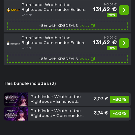
Pathfinder: Wrath of the
143,07 €
131,62 €
Righteous Commander Edition
Steam CD Key
-8%
vor 16h
copy
-8% with XD8DEALS
Pathfinder: Wrath of the
143,07 €
131,62 €
Righteous Commander Edition
Steam CD Key
-8%
vor 16h
copy
-8% with XD8DEALS
This bundle includes (2)
Pathfinder: Wrath of the
3,07 €
-80%
Righteous - Enhanced
Edition
Pathfinder: Wrath of the
3,74 €
-40%
Righteous - Commander
Pack