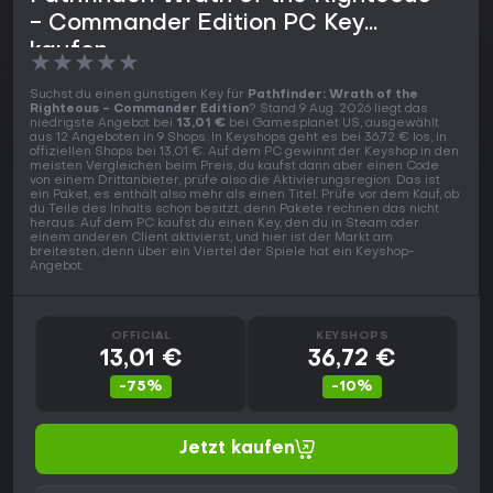
- Commander Edition PC Key
kaufen
★
★
★
★
★
Suchst du einen günstigen Key für
Pathfinder: Wrath of the
Righteous - Commander Edition
? Stand 9 Aug. 2026 liegt das
niedrigste Angebot bei
13,01 €
bei Gamesplanet US, ausgewählt
aus 12 Angeboten in 9 Shops. In Keyshops geht es bei 36,72 € los, in
offiziellen Shops bei 13,01 €. Auf dem PC gewinnt der Keyshop in den
meisten Vergleichen beim Preis, du kaufst dann aber einen Code
von einem Drittanbieter, prüfe also die Aktivierungsregion. Das ist
ein Paket, es enthält also mehr als einen Titel. Prüfe vor dem Kauf, ob
du Teile des Inhalts schon besitzt, denn Pakete rechnen das nicht
heraus. Auf dem PC kaufst du einen Key, den du in Steam oder
einem anderen Client aktivierst, und hier ist der Markt am
breitesten, denn über ein Viertel der Spiele hat ein Keyshop-
Angebot.
OFFICIAL
KEYSHOPS
13,01 €
36,72 €
-75%
-10%
Jetzt kaufen