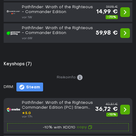
Pathfinder: Wrath of the Righteous
59,98 €
14,99 €
- Commander Edition
-75%
vor 1W
Pathfinder: Wrath of the Righteous
59,98 €
- Commander Edition
vor 6W
Keyshops (7)
Risikoinfo:
DRM:
Steam
Pathfinder: Wrath of the Righteous
40,81 €
Commander Edition (PC) Steam
36,72 €
Key EUROPE
★
5.0
-10%
vor 17h
copy
-10% with XDD10