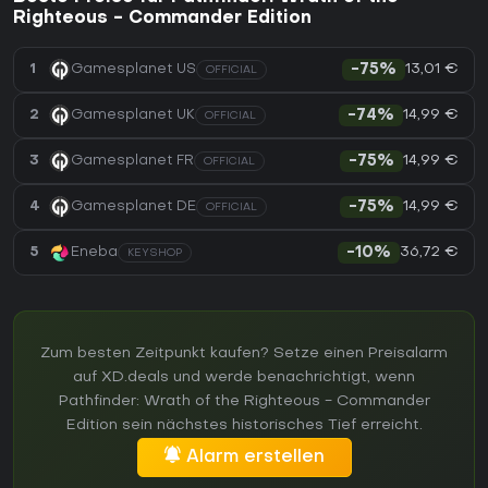
Righteous - Commander Edition
13,01 €
1
Gamesplanet US
-75%
OFFICIAL
14,99 €
2
Gamesplanet UK
-74%
OFFICIAL
14,99 €
3
Gamesplanet FR
-75%
OFFICIAL
14,99 €
4
Gamesplanet DE
-75%
OFFICIAL
36,72 €
5
Eneba
-10%
KEYSHOP
Zum besten Zeitpunkt kaufen? Setze einen Preisalarm
auf XD.deals und werde benachrichtigt, wenn
Pathfinder: Wrath of the Righteous - Commander
Edition sein nächstes historisches Tief erreicht.
Alarm erstellen