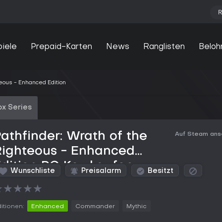
R
piele
Prepaid-Karten
News
Ranglisten
Beloh
teous - Enhanced Edition
x Series
athfinder: Wrath of the
Auf Steam an
Righteous - Enhanced
dition PC Key kaufen
Wunschliste
Preisalarm
Besitzt
★
★
★
★
★
itionen:
Enhanced
Commander
Mythic