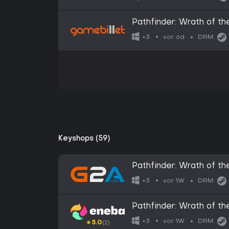
Pathfinder: Wrath of t
vor 6d
+3
DRM:
Keyshops (59)
Pathfinder: Wrath of t
GLOBAL
vor 1W
+3
DRM:
Pathfinder: Wrath of 
vor 1W
+3
DRM:
★
5.0
(2)