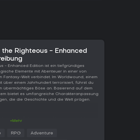
f the Righteous - Enhanced
reibung
us - Enhanced Edition ist ein tiefgründiges
gische Elemente mit Abenteuer in einer von
 Fantasy-Welt verbindet. Im Worldwound, einem
 über einem Jahrhundert terrorisiert, führst du
gen übermächtiges Böse an. Basierend auf dem
ystem bietet es umfangreiche Charakteranpassung
en, die die Geschichte und die Welt prägen.
bau und die Führung einer Abenteurergruppe
+Mehr
 Kampagne voller Erkundung, Kämpfe und
test deinen Charakter aus 25 Klassen und 12
e
RPG
Adventure
send Zaubern, Feats und Fähigkeiten aus. Im