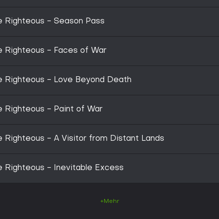
he Righteous - Season Pass
he Righteous - Faces of War
he Righteous - Love Beyond Death
e Righteous - Paint of War
Pathfinder: Wrath of the Righteous - A Visitor from Distant Lands
e Righteous - Inevitable Excess
+Mehr