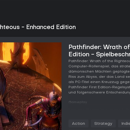
ghteous - Enhanced Edition
Pathfinder: Wrath o
Edition - Spielbesch
Pathfinder: Wrath of the Righteo
Computer-Rollenspiel, das strate
dämonischen Mächten geplagten
Riss zum Abyss, der das Land seit
als PC-Titel einen Kreuzzug ge
Pathfinder First Edition-Regels
und folgenschwere Entscheidung
Gameplay
Kern des Gameplays ist der Auf
inmitten einer storygetriebenen
strategischer Planung. Du gestal
Action
Strategy
Indi
Rassen, rüstest sie mit über tau