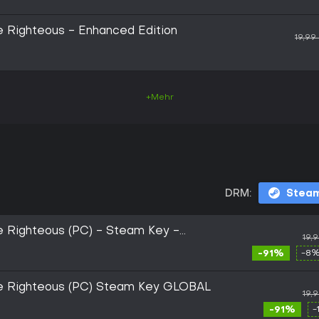
he Righteous - Enhanced Edition
19,99
+Mehr
DRM:
Stea
he Righteous (PC) - Steam Key -
19,
-91%
-8%
the Righteous (PC) Steam Key GLOBAL
19,
-91%
-