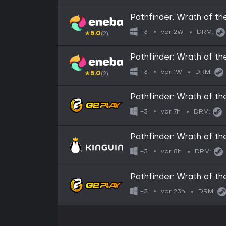
Pathfinder: Wrath of t
Steam Key EUROPE
vor 2W
+3
DRM:
★
5.0
(2)
Pathfinder: Wrath of t
Steam Key GLOBAL
vor 1W
+3
DRM:
★
5.0
(2)
Pathfinder: Wrath of t
Steam CD Key (valid un
vor 7h
+3
DRM:
Pathfinder: Wrath of t
Steam CD Key (valid un
vor 8h
+3
DRM:
Pathfinder: Wrath of t
CD Key
vor 23h
+3
DRM: