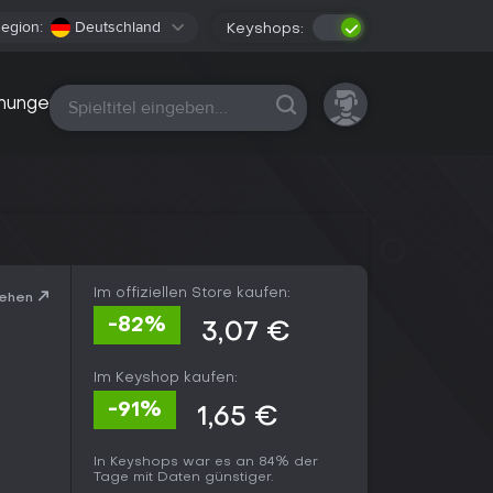
egion:
Deutschland
Keyshops:
Alle Plattformen
nungen
Im offiziellen Store kaufen:
sehen
-82%
3,07 €
Im Keyshop kaufen:
-91%
1,65 €
In Keyshops war es an 84% der
Tage mit Daten günstiger.