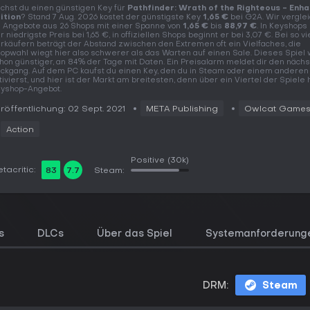
chst du einen günstigen Key für
Pathfinder: Wrath of the Righteous - Enh
ition
? Stand 7 Aug. 2026 kostet der günstigste Key
1,65 €
bei G2A. Wir vergle
 Angebote aus 26 Shops mit einer Spanne von
1,65 €
bis
88,97 €
. In Keyshops 
r niedrigste Preis bei 1,65 €, in offiziellen Shops beginnt er bei 3,07 €. Bei so v
rkäufern beträgt der Abstand zwischen den Extremen oft ein Vielfaches, die
opwahl wiegt hier also schwerer als das Warten auf einen Sale. Dieses Spiel
hon günstiger, an 84% der Tage mit Daten. Ein Preisalarm meldet dir den näch
ckgang. Auf dem PC kaufst du einen Key, den du in Steam oder einem anderen 
tivierst, und hier ist der Markt am breitesten, denn über ein Viertel der Spiele 
yshop-Angebot.
röffentlichung: 02 Sept. 2021
META Publishing
Owlcat Game
Action
Positive
(30k)
tacritic:
83
7.7
Steam:
s
DLCs
Über das Spiel
Systemanforderung
DRM:
Steam