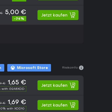
5,00 €
 €
Jetzt kaufen
-74%
Risikoinfo:
m
Microsoft Store
1,65 €
99 €
Jetzt kaufen
 with G2A8XDD
1,69 €
99 €
Jetzt kaufen
10% with XDD10