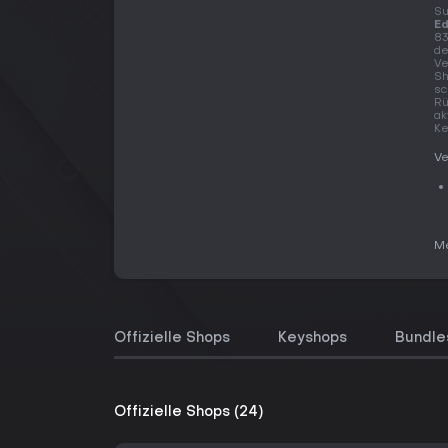
Su
Ed
83
de
Ve
Sh
sc
Rü
ak
Ke
Ve
Me
Offizielle Shops
Keyshops
Bundle
Offizielle Shops (24)