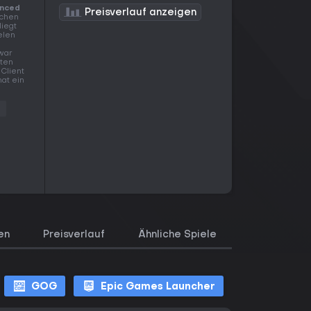
anced
Preisverlauf anzeigen
ichen
liegt
ielen
 war
sten
Client
hat ein
s
en
Preisverlauf
Ähnliche Spiele
GOG
Epic Games Launcher