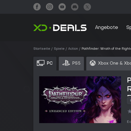
Angebote
S
Startseite
Spiele
Action
Pathfinder: Wrath of the Righ
PC
PS5
Xbox One & Xbo
P
E
Ed