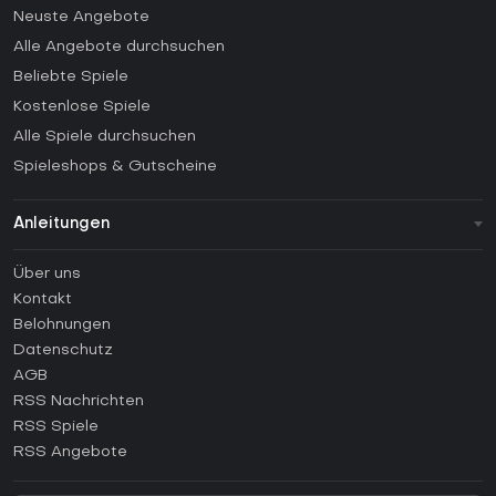
Neuste Angebote
Alle Angebote durchsuchen
Beliebte Spiele
Kostenlose Spiele
Alle Spiele durchsuchen
Spieleshops & Gutscheine
Anleitungen
FAQ
Über uns
Anleitungen
Kontakt
Wie aktiviert man einen Steam CD Key?
Belohnungen
Wie aktiviert man einen Epic Games CD Key?
Datenschutz
AGB
Wie aktiviert man einen GOG CD Key?
RSS Nachrichten
Wie aktiviert man einen Ubisoft Connect CD Key?
RSS Spiele
Wie aktiviert man einen EA App CD Key?
RSS Angebote
Wie aktiviert man einen Battle.net CD Key?