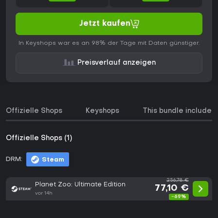
Jetzt kaufen
In Keyshops war es an 98% der Tage mit Daten günstiger.
Preisverlauf anzeigen
Offizielle Shops
Keyshops
This bundle includes
Offizielle Shops (1)
DRM:
Steam
256,78 €
Planet Zoo: Ultimate Edition
77,10 €
vor 14h
-69%