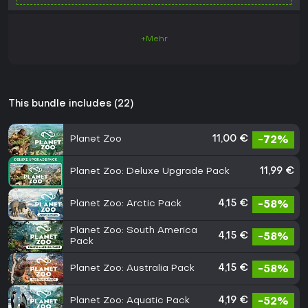
+Mehr
This bundle includes (22)
Planet Zoo
11,00 €
-72%
Planet Zoo: Deluxe Upgrade Pack
11,99 €
Planet Zoo: Arctic Pack
4,15 €
-58%
Planet Zoo: South America
4,15 €
-58%
Pack
Planet Zoo: Australia Pack
4,15 €
-58%
Planet Zoo: Aquatic Pack
4,19 €
-52%