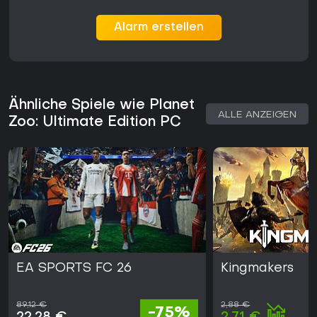
Lohnt sich das Spiel?
Alarm erstellen
Planet Zoo bietet viel Tiefgang für alle, die sich für
Management-Simulationen und kreatives Bauen
interessieren. Die Systeme zur Tierpflege, Personalsteuerung
und Parkwirtschaft sorgen für anhaltenden Spielspaß über
viele Sitzungen hinweg.
Ähnliche Spiele wie Planet
ALLE ANZEIGEN
Regelmäßige Updates haben neue Arten durch DLC-Pakete
Zoo: Ultimate Edition PC
hinzugefügt und die Stabilität durch Patches bis 2025
verbessert. Das Spiel unterstützt sowohl entspannte
Bausessions als auch anspruchsvolles strategisches Spiel,
je nach gewähltem Modus und Einstellungen.
Wer detaillierte Bauelemente mit Simulationsaspekten
verbinden möchte, findet langfristig Freude daran, Zoos
auszubauen und zu verfeinern. Die verschiedenen Modi
decken unterschiedliche Vorlieben ab - von strukturierten
Kampagnen bis hin zu freiem kreativem Spiel.
EA SPORTS FC 26
Kingmakers
89,12 €
2,88 €
-75%