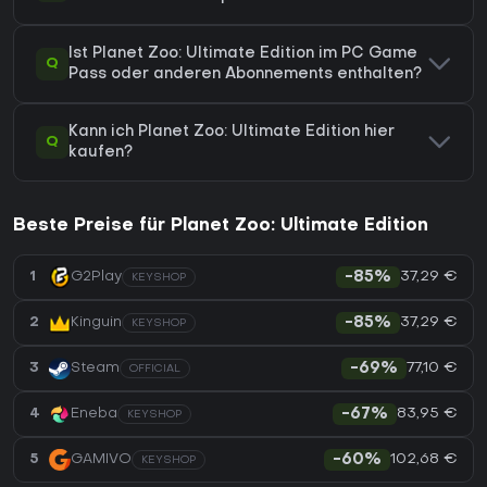
Ist Planet Zoo: Ultimate Edition im PC Game
Q
Pass oder anderen Abonnements enthalten?
Kann ich Planet Zoo: Ultimate Edition hier
Q
kaufen?
Beste Preise für Planet Zoo: Ultimate Edition
37,29 €
1
G2Play
-85%
KEYSHOP
37,29 €
2
Kinguin
-85%
KEYSHOP
77,10 €
3
Steam
-69%
OFFICIAL
83,95 €
4
Eneba
-67%
KEYSHOP
102,68 €
5
GAMIVO
-60%
KEYSHOP