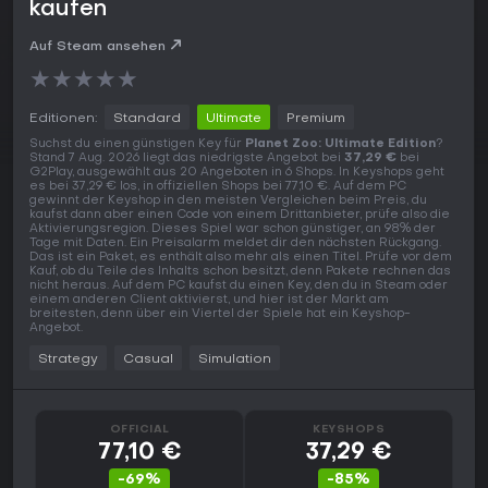
kaufen
Auf Steam ansehen
★
★
★
★
★
Editionen:
Standard
Ultimate
Premium
Suchst du einen günstigen Key für
Planet Zoo: Ultimate Edition
?
Stand 7 Aug. 2026 liegt das niedrigste Angebot bei
37,29 €
bei
G2Play, ausgewählt aus 20 Angeboten in 6 Shops. In Keyshops geht
es bei 37,29 € los, in offiziellen Shops bei 77,10 €. Auf dem PC
gewinnt der Keyshop in den meisten Vergleichen beim Preis, du
kaufst dann aber einen Code von einem Drittanbieter, prüfe also die
Aktivierungsregion. Dieses Spiel war schon günstiger, an 98% der
Tage mit Daten. Ein Preisalarm meldet dir den nächsten Rückgang.
Das ist ein Paket, es enthält also mehr als einen Titel. Prüfe vor dem
Kauf, ob du Teile des Inhalts schon besitzt, denn Pakete rechnen das
nicht heraus. Auf dem PC kaufst du einen Key, den du in Steam oder
einem anderen Client aktivierst, und hier ist der Markt am
breitesten, denn über ein Viertel der Spiele hat ein Keyshop-
Angebot.
Strategy
Casual
Simulation
OFFICIAL
KEYSHOPS
77,10 €
37,29 €
-69%
-85%