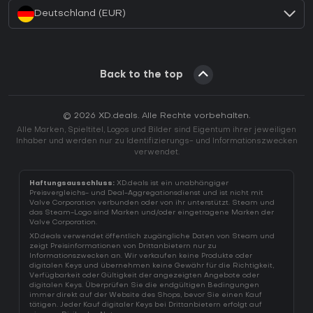
Deutschland (EUR)
Back to the top
© 2026 XD.deals. Alle Rechte vorbehalten.
Alle Marken, Spieltitel, Logos und Bilder sind Eigentum ihrer jeweiligen
Inhaber und werden nur zu Identifizierungs- und Informationszwecken
verwendet.
Haftungsausschluss:
XD.deals ist ein unabhängiger
Preisvergleichs- und Deal-Aggregationsdienst und ist nicht mit
Valve Corporation verbunden oder von ihr unterstützt. Steam und
das Steam-Logo sind Marken und/oder eingetragene Marken der
Valve Corporation.
XD.deals verwendet öffentlich zugängliche Daten von Steam und
zeigt Preisinformationen von Drittanbietern nur zu
Informationszwecken an. Wir verkaufen keine Produkte oder
digitalen Keys und übernehmen keine Gewähr für die Richtigkeit,
Verfügbarkeit oder Gültigkeit der angezeigten Angebote oder
digitalen Keys. Überprüfen Sie die endgültigen Bedingungen
immer direkt auf der Website des Shops, bevor Sie einen Kauf
tätigen. Jeder Kauf digitaler Keys bei Drittanbietern erfolgt auf