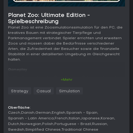
Planet Zoo: Ultimate Edition -
Spielbeschreibung
Planet Zoo ist eine Zoosimulationssimulation für den PC, die
kreatives Bauen mit strategischer Tierpflege und
Parkmanagement verbindet. Spieler errichten und erweitern
Zoos und müssen dabei die Bedürfnisse verschiedener
Arten, die Zufriedenheit der Besucher sowie die finanzielle
Stabilität in einer detaillierten Umgebung im Gleichgewicht
halten.
Gameplay
Im Mittelpunkt steht das Gestalten von Gehegen, die exakt
+Mehr
auf die jeweiligen Tiere abgestimmt sind. Jede Art benötigt
passendes Gelände, Vegetation, Unterstände und
Strategy
Casual
Simulation
Beschäftigungsmöglichkeiten, um hohe Wohlfühlstandards
zu erreichen. Spieler modellieren Landschaften, setzen
Zäune und platzieren Elemente, die natürliche
Oberfläche:
Verhaltensweisen wie Klettern, Graben oder Schwimmen
Czech
Danish
German
English
Spanish - Spain
fördern.
Spanish - Latin America
French
Italian
Japanese
Korean
Dutch
Norwegian
Polish
Portuguese - Brazil
Russian
Ein weiterer wichtiger Aspekt ist das Personalmanagement.
Swedish
Simplified Chinese
Traditional Chinese
Tierpfleger füttern und reinigen die Anlagen, Tierärzte