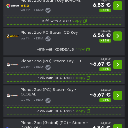
Planet Zoo Steam Key EUROPE
44,99 €
6,53 €
★
5.0
vor 11h
DRM:
-85%
copy
-10% with XDD10
44,99 €
Planet Zoo PC Steam CD Key
6,56 €
vor 11h
DRM:
-85%
copy
-8% with XD8DEALS
44,99 €
Planet Zoo (PC) Steam Key - EU
~6,67 €
vor 8h
DRM:
-85%
copy
-17% with SEAL17XDD
Planet Zoo (PC) Steam Key -
44,99 €
GLOBAL
~6,67 €
-85%
vor 1W
DRM:
copy
-17% with SEAL17XDD
Planet Zoo (Global) (PC) - Steam -
44,99 €
Digital Key