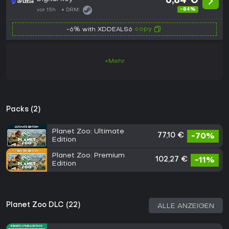
6,84 €
-84%
vor 15h
DRM:
copy
-6% with XDDEALS6
+Mehr
Packs (2)
Planet Zoo: Ultimate
77,10 €
-70%
Edition
Planet Zoo: Premium
102,27 €
-11%
Edition
Planet Zoo DLC (22)
ALLE ANZEIGEN