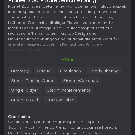
Planet Zoo - Spielbeschreibung
Planet Zoo ist ein detailliertes Management-Simulationsspiel,
in dem Spieler zu Zoo-Architekten und -Pflegern werden.
Zunächst für PC veröffentlicht, fordert es dich heraus,
blühende Zoos mit vielfältiger Tierwelt zu bauen und zu
leiten. Dieses Strategy- und Simulationsspiel setzt auf
realistische Tierverhalten, Habitat-Design und
Naturschutzbemühungen und ist damit die erste Wahl für
alle, die kreatives Bauen im Kontext des Wildtier-
Managements lieben.
+Mehr
Gameplay
Im Kern von Planet Zoo dreht sich alles darum, Gehege zu
Strategy
Casual
Simulation
Family Sharing
gestalten, die natürliche Lebensräume für unterschiedliche
Tierarten nachbilden. Du wählst aus einem breiten
Steam Trading Cards
Steam Workshop
Tierkatalog aus, wobei jedes Tier spezifische Bedürfnisse
wie Platz, Gelände und Anreicherungsgegenstände hat, um
Single-player
Steam Achievements
es zufrieden und gesund zu halten. Zu den Mechaniken
Steam Cloud
HDR available
gehören das Erforschen neuer Technologien für bessere
Einrichtungen, das Management von Personal für den
täglichen Betrieb und das Ausbalancieren der Finanzen
durch Eintrittsgelder und Spenden. Tierwohl steht im
Oberfläche:
Czech
Danish
German
English
Spanish - Spain
Mittelpunkt, mit Systemen, die Gesundheit, Zucht und Genetik
überwachen - schlechte Entscheidungen führen zu
Spanish - Latin America
French
Italian
Japanese
Korean
gestressten Tieren oder gescheiterten Ausstellungen. Die
Dutch
Norwegian
Polish
Portuguese - Brazil
Russian