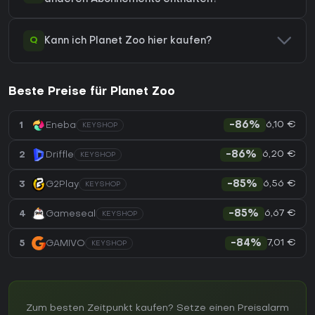
Q
Kann ich Planet Zoo hier kaufen?
Beste Preise für Planet Zoo
6,10 €
1
Eneba
-86%
KEYSHOP
6,20 €
2
Driffle
-86%
KEYSHOP
6,56 €
3
G2Play
-85%
KEYSHOP
6,67 €
4
Gameseal
-85%
KEYSHOP
7,01 €
5
GAMIVO
-84%
KEYSHOP
Zum besten Zeitpunkt kaufen? Setze einen Preisalarm