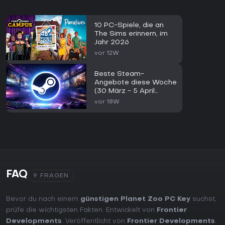
10 PC-Spiele, die an
The Sims erinnern, im
Jahr 2026
vor 12W
Beste Steam-
Angebote diese Woche
(30 März - 5 April
2026)
vor 18W
FAQ
9 FRAGEN
Bevor du nach einem
günstigen Planet Zoo PC Key
suchst,
prüfe die wichtigsten Fakten. Entwickelt von
Frontier
Developments
. Veröffentlicht von
Frontier Developments
.