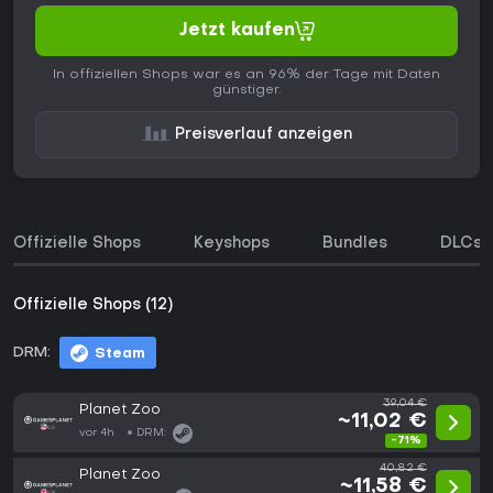
Jetzt kaufen
In offiziellen Shops war es an 96% der Tage mit Daten
günstiger.
Preisverlauf anzeigen
Offizielle Shops
Keyshops
Bundles
DLCs
Offizielle Shops (12)
DRM:
Steam
39,04 €
Planet Zoo
~11,02 €
vor 4h
DRM:
-71%
40,82 €
Planet Zoo
~11,58 €