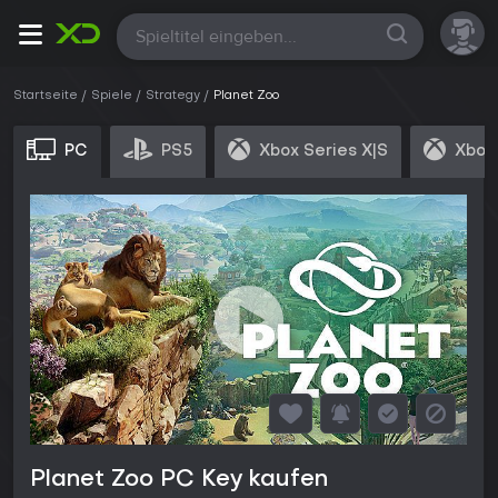
Alle
Startseite
Spiele
Strategy
Planet Zoo
PC
PS5
Xbox Series X|S
Xbox 
Planet Zoo PC Key kaufen