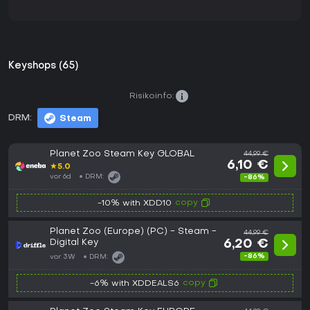
Keyshops (65)
Risikoinfo:
DRM:
Steam
Planet Zoo Steam Key GLOBAL
44,99 €
6,10 €
★
5.0
vor 6d
DRM:
-86%
copy
-10% with XDD10
Planet Zoo (Europe) (PC) - Steam -
44,99 €
Digital Key
6,20 €
-86%
vor 3W
DRM:
copy
-6% with XDDEALS6