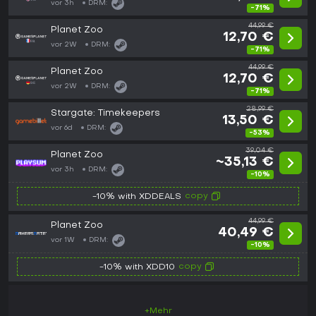
vor 3h
DRM:
-71%
44,99 €
Planet Zoo
12,70 €
vor 2W
DRM:
-71%
44,99 €
Planet Zoo
12,70 €
vor 2W
DRM:
-71%
28,99 €
Stargate: Timekeepers
13,50 €
vor 6d
DRM:
-53%
39,04 €
Planet Zoo
~35,13 €
vor 3h
DRM:
-10%
copy
-10% with XDDEALS
44,99 €
Planet Zoo
40,49 €
vor 1W
DRM:
-10%
copy
-10% with XDD10
+Mehr