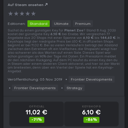
Auf Steam ansehen
★
★
★
★
★
Editionen:
Standard
Ultimate
Premium
Suchst du einen günstigen Key für
Planet Zoo
? Stand 8 Aug. 2026
kostet der günstigste Key
6,10 €
bei Eneba. Wir vergleichen 77
Angebote aus 20 Shops mit einer Spanne von
6,10 €
bis
144,63 €
. In
Keyshops liegt der niedrigste Preis bei 6,10 €, in offiziellen Shops
beginnt er bei 11,02 €. Bei so vielen Verkäufern beträgt der Abstand
zwischen den Extremen oft ein Vielfaches, die Shopwahl wiegt hier
also schwerer als das Warten auf einen Sale. Dieses Spiel war
schon günstiger, an 96% der Tage mit Daten. Ein Preisalarm meldet
dir den nächsten Rückgang. Auf dem PC kaufst du einen Key, den du
in Steam oder einem anderen Client aktivierst, und hier ist der Markt
am breitesten, denn über ein Viertel der Spiele hat ein Keyshop-
Angebot.
Veröffentlichung: 05 Nov. 2019
Frontier Developments
Frontier Developments
Strategy
OFFICIAL
KEYSHOPS
11,02 €
6,10 €
-71%
-86%