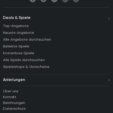
Deals & Spiele
Top-Angebote
Neuste Angebote
Alle Angebote durchsuchen
Beliebte Spiele
Kostenlose Spiele
Alle Spiele durchsuchen
Spieleshops & Gutscheine
Anleitungen
FAQ
Über uns
Anleitungen
Kontakt
Wie aktiviert man einen Steam CD Key?
Belohnungen
Wie aktiviert man einen Epic Games CD Key?
Datenschutz