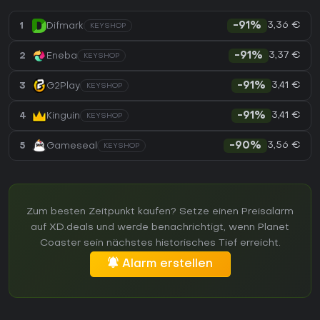
3,36 €
1
Difmark
-91%
KEYSHOP
3,37 €
2
Eneba
-91%
KEYSHOP
3,41 €
3
G2Play
-91%
KEYSHOP
3,41 €
4
Kinguin
-91%
KEYSHOP
3,56 €
5
Gameseal
-90%
KEYSHOP
Zum besten Zeitpunkt kaufen? Setze einen Preisalarm
auf XD.deals und werde benachrichtigt, wenn Planet
Coaster sein nächstes historisches Tief erreicht.
Alarm erstellen