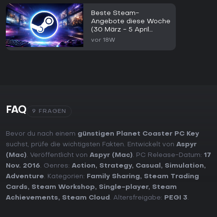
Beste Steam-
Angebote diese Woche
(30 März - 5 April
2026)
vor 18W
FAQ
9 FRAGEN
Bevor du nach einem
günstigen Planet Coaster PC Key
suchst, prüfe die wichtigsten Fakten. Entwickelt von
Aspyr
(Mac)
. Veröffentlicht von
Aspyr (Mac)
. PC Release-Datum:
17
Nov. 2016
. Genres:
Action
,
Strategy
,
Casual
,
Simulation
,
Adventure
. Kategorien:
Family Sharing
,
Steam Trading
Cards
,
Steam Workshop
,
Single-player
,
Steam
Achievements
,
Steam Cloud
. Altersfreigabe:
PEGI 3
.