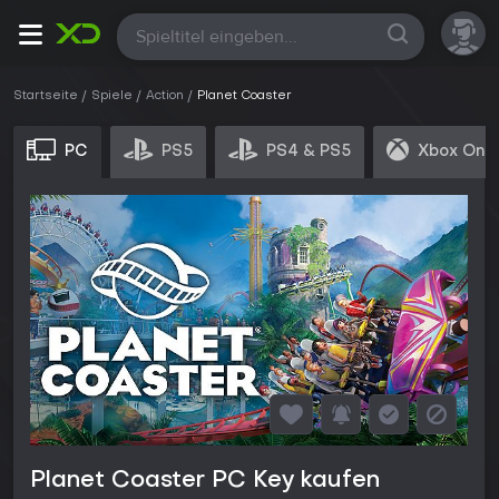
Alle
Startseite
Spiele
Action
Planet Coaster
PC
PS5
PS4 & PS5
Xbox One 
Planet Coaster PC Key kaufen