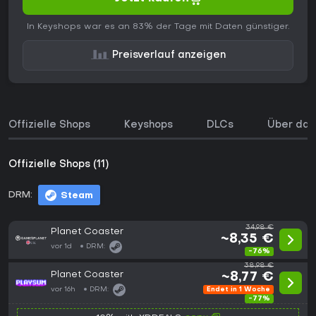
In Keyshops war es an 83% der Tage mit Daten günstiger.
Preisverlauf anzeigen
Offizielle Shops
Keyshops
DLCs
Über das
Offizielle Shops (11)
DRM:
Steam
34,98 €
Planet Coaster
~8,35 €
vor 1d
DRM:
-76%
38,98 €
Planet Coaster
~8,77 €
vor 16h
DRM:
Endet in 1 Woche
-77%