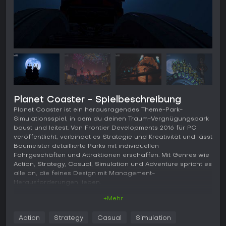
Planet Coaster - Spielbeschreibung
Planet Coaster ist ein herausragendes Theme-Park-
Simulationsspiel, in dem du deinen Traum-Vergnügungspark
baust und leitest. Von Frontier Developments 2016 für PC
veröffentlicht, verbindet es Strategie und Kreativität und lässt
Baumeister detaillierte Parks mit individuellen
Fahrgeschäften und Attraktionen erschaffen. Mit Genres wie
Action, Strategy, Casual, Simulation und Adventure spricht es
alle an, die feines Design mit Management-
Herausforderungen lieben.
+Mehr
Gameplay
Im Kern von Planet Coaster geht es darum, Theme Parks
Action
Strategy
Casual
Simulation
Stück für Stück aufzubauen und zu optimieren. Du legst