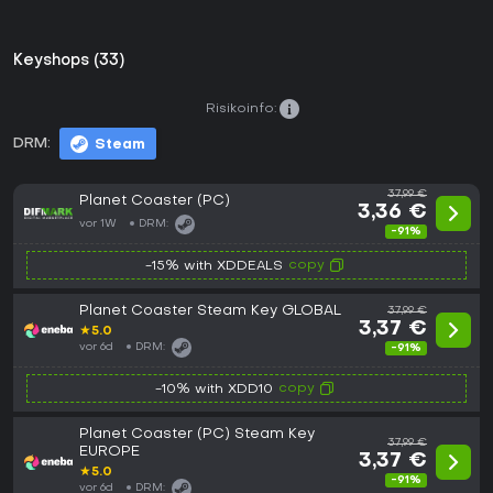
Keyshops (33)
Risikoinfo:
DRM:
Steam
37,99 €
Planet Coaster (PC)
3,36 €
vor 1W
DRM:
-91%
copy
-15% with XDDEALS
Planet Coaster Steam Key GLOBAL
37,99 €
3,37 €
★
5.0
vor 6d
DRM:
-91%
copy
-10% with XDD10
Planet Coaster (PC) Steam Key
37,99 €
EUROPE
3,37 €
★
5.0
-91%
vor 6d
DRM: