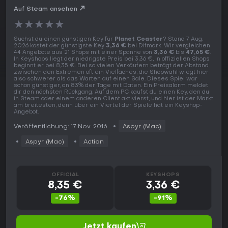
Auf Steam ansehen
★
★
★
★
★
Suchst du einen günstigen Key für
Planet Coaster
? Stand 7 Aug.
2026 kostet der günstigste Key
3,36 €
bei Difmark. Wir vergleichen
44 Angebote aus 21 Shops mit einer Spanne von
3,36 €
bis
47,65 €
.
In Keyshops liegt der niedrigste Preis bei 3,36 €, in offiziellen Shops
beginnt er bei 8,35 €. Bei so vielen Verkäufern beträgt der Abstand
zwischen den Extremen oft ein Vielfaches, die Shopwahl wiegt hier
also schwerer als das Warten auf einen Sale. Dieses Spiel war
schon günstiger, an 83% der Tage mit Daten. Ein Preisalarm meldet
dir den nächsten Rückgang. Auf dem PC kaufst du einen Key, den du
in Steam oder einem anderen Client aktivierst, und hier ist der Markt
am breitesten, denn über ein Viertel der Spiele hat ein Keyshop-
Angebot.
Veröffentlichung: 17 Nov. 2016
Aspyr (Mac)
Aspyr (Mac)
Action
OFFICIAL
KEYSHOPS
8,35 €
3,36 €
-76%
-91%
Jetzt kaufen