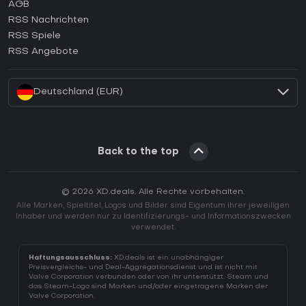
AGB
Wie aktiviert man einen GOG CD Key?
RSS Nachrichten
Wie aktiviert man einen Ubisoft Connect CD Key?
RSS Spiele
Wie aktiviert man einen EA App CD Key?
RSS Angebote
Wie aktiviert man einen Battle.net CD Key?
Deutschland (EUR)
Back to the top
© 2026 XD.deals. Alle Rechte vorbehalten.
Alle Marken, Spieltitel, Logos und Bilder sind Eigentum ihrer jeweiligen
Inhaber und werden nur zu Identifizierungs- und Informationszwecken
verwendet.
Haftungsausschluss:
XD.deals ist ein unabhängiger
Preisvergleichs- und Deal-Aggregationsdienst und ist nicht mit
Valve Corporation verbunden oder von ihr unterstützt. Steam und
das Steam-Logo sind Marken und/oder eingetragene Marken der
Valve Corporation.