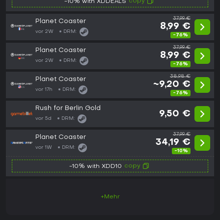
copy
-10% with XDDEALS
37,99 €
Planet Coaster
8,99 €
vor 2W
DRM:
-76%
37,99 €
Planet Coaster
8,99 €
vor 2W
DRM:
-76%
38,98 €
Planet Coaster
~9,20 €
vor 17h
DRM:
-76%
Rush for Berlin Gold
9,50 €
vor 5d
DRM:
37,99 €
Planet Coaster
34,19 €
vor 1W
DRM:
-10%
copy
-10% with XDD10
+Mehr