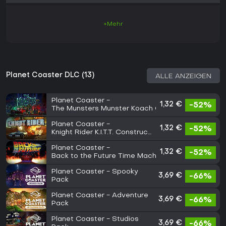
+Mehr
Planet Coaster DLC (13)
ALLE ANZEIGEN
Planet Coaster -
1,32 €
-52%
The Munsters Munster Koach Construction Kit
Planet Coaster -
1,32 €
-52%
Knight Rider K.I.T.T. Construction
Kit
Planet Coaster -
1,32 €
-52%
Back to the Future Time Machine Construction Kit
Planet Coaster - Spooky
3,69 €
-66%
Pack
Planet Coaster - Adventure
3,69 €
-66%
Pack
Planet Coaster - Studios
3,69 €
-66%