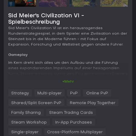
Sid Meier's Civilization VI -
Spielbeschreibung
Sid Meier's Civilization VI ist ein herausragendes
Rundenstrategiespiel, in dem Spieler eine Zivilisation von der
Steinzeit bis in die Moderne führen - mit Fokus auf
Expansion, Forschung und Wettstreit gegen andere Führer.
Gameplay
Im Kern dreht sich alles um den Aufbau und die Führung
eines expandierenden Imperiums auf einer hexagonalen
Karte. Städte wachsen durch den Bau spezialisierter Distrikte
wie einem Commercial Hub für Handelsboni oder einem
+Mehr
Spaceport für wissenschaftliche Fortschritte - jeder mit
einzigartigen Vorteilen, die perfekt auf die eigene Strategie
Strategy
Multi-player
PvP
Online PvP
abgestimmt werden können.
Shared/Split Screen PvP
Remote Play Together
Forschung ist zentral: Der Technologiebaum treibt den
wissenschaftlichen Fortschritt voran, während der Civics-
Family Sharing
Steam Trading Cards
Baum Regierungen, Politiken und kulturelle Elemente
freischaltet. Einheiten erkunden die Karte, verbessern
Steam Workshop
In-App Purchases
Gelände und knüpfen Kontakte zu neuen Kulturen, um den
Single-player
Cross-Platform Multiplayer
Fortschritt zu beschleunigen.