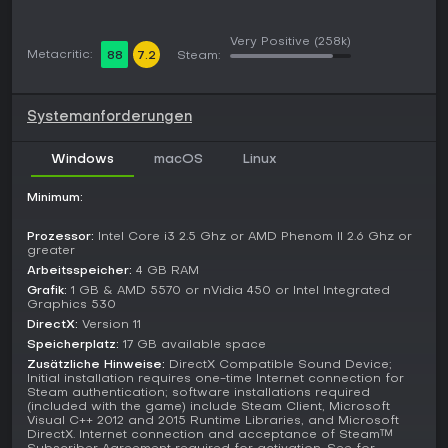
Updates and Current State
Seit dem Release 2016 kamen Erweiterungen wie Gathering
Very Positive
(258k)
Storm mit Klimamechaniken und World Congresses sowie
Metacritic:
88
7.2
Steam:
der New Frontier Pass mit neuen Leaders und Modi hinzu.
Der Leader Pass 2023 brachte weitere spielbare Figuren.
Systemanforderungen
Stand 2026 läuft das Spiel weiter mit Community-Mods und
Support, inklusive frischer Mobile-Updates 2025, die die
Windows
macOS
Linux
Strategie-Elemente für Rückkehrer spannend halten.
Lohnt es sich?
Minimum:
Fans von tiefgründigen Strategie-Titeln mit langfristiger
Prozessor:
Intel Core i3 2.5 Ghz or AMD Phenom II 2.6 Ghz or
Planung und Anpassung finden hier durch vielschichtige
greater
Mechaniken und hohe Replayability via unterschiedlicher
Arbeitsspeicher:
4 GB RAM
Zivilisationen und Siegespfade ihr Spiel.
Grafik:
1 GB & AMD 5570 or nVidia 450 or Intel Integrated
Graphics 530
Die Community lobt die Tiefe, mit starken Bewertungen auf
DirectX:
Version 11
Metacritic und in App-Stores, die Verbesserungen zur Serie
hervorheben. Perfekt für Liebhaber rundenbasierten Empire-
Speicherplatz:
17 GB available space
Buildings ohne Action-Hektik.
Zusätzliche Hinweise:
DirectX Compatible Sound Device;
Initial installation requires one-time Internet connection for
Steam authentication; software installations required
Schlüsselfaktoren sind
:
(included with the game) include Steam Client, Microsoft
Visual C++ 2012 and 2015 Runtime Libraries, and Microsoft
Umfassende Anpassung bei Stadtentwicklung und
DirectX. Internet connection and acceptance of Steam™
Forschung