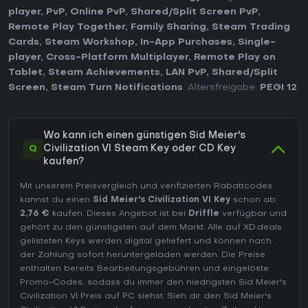
player
,
PvP
,
Online PvP
,
Shared/Split Screen PvP
,
Remote Play Together
,
Family Sharing
,
Steam Trading
Cards
,
Steam Workshop
,
In-App Purchases
,
Single-
player
,
Cross-Platform Multiplayer
,
Remote Play on
Tablet
,
Steam Achievements
,
LAN PvP
,
Shared/Split
Screen
,
Steam Turn Notifications
. Altersfreigabe:
PEGI 12
.
Wo kann ich einen günstigen Sid Meier's
Q
Civilization VI Steam Key oder CD Key
kaufen?
Mit unserem Preisvergleich und verifizierten Rabattcodes
kannst du einen
Sid Meier's Civilization VI Key
schon ab
2,76 €
kaufen. Dieses Angebot ist bei
Driffle
verfügbar und
gehört zu den günstigsten auf dem Markt. Alle auf XD.deals
gelisteten Keys werden digital geliefert und können nach
der Zahlung sofort heruntergeladen werden. Die Preise
enthalten bereits Bearbeitungsgebühren und eingelöste
Promo-Codes, sodass du immer den niedrigsten Sid Meier's
Civilization VI Preis auf
PC
siehst. Sieh dir den
Sid Meier's