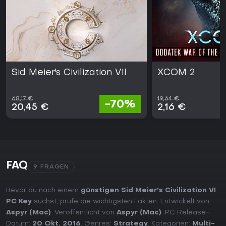
Sid Meier's Civilization VII
XCOM 2
68,17 €
19,64 €
-70%
20,45 €
2,16 €
FAQ
9 FRAGEN
Bevor du nach einem
günstigen Sid Meier's Civilization VI
PC Key
suchst, prüfe die wichtigsten Fakten. Entwickelt von
Aspyr (Mac)
. Veröffentlicht von
Aspyr (Mac)
. PC Release-
Datum:
20 Okt. 2016
. Genres:
Strategy
. Kategorien:
Multi-