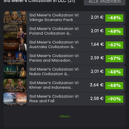
Sid Meier's Civilization VI DLC (21)
ALLE ANZEIGEN
Sid Meier's Civilization VI:
2,01 €
-48%
Vikings Scenario Pack
Sid Meier's Civilization VI:
2,01 €
-48%
Poland Civilization &
Scenario Pack
Sid Meier's Civilization VI:
1,64 €
-62%
Australia Civilization &
Scenario Pack
Sid Meier's Civilization VI:
2,59 €
-67%
Persia and Macedon
Civilization & Scenario Pack
Sid Meier's Civilization VI:
2,01 €
-48%
Nubia Civilization &
Scenario Pack
Sid Meier's Civilization VI:
3,64 €
-48%
Khmer and Indonesia
Civilization & Scenario Pack
Sid Meier's Civilization VI:
2,58 €
-90%
Rise and Fall
+Mehr