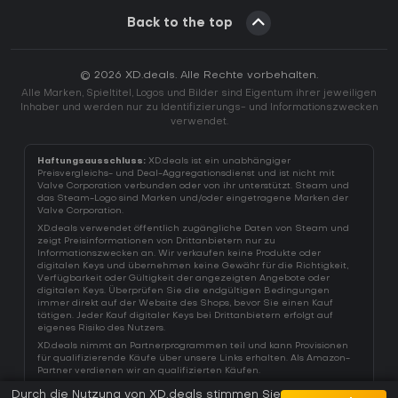
Back to the top
© 2026 XD.deals. Alle Rechte vorbehalten.
Alle Marken, Spieltitel, Logos und Bilder sind Eigentum ihrer jeweiligen
Inhaber und werden nur zu Identifizierungs- und Informationszwecken
verwendet.
Haftungsausschluss:
XD.deals ist ein unabhängiger
Preisvergleichs- und Deal-Aggregationsdienst und ist nicht mit
Valve Corporation verbunden oder von ihr unterstützt. Steam und
das Steam-Logo sind Marken und/oder eingetragene Marken der
Valve Corporation.
XD.deals verwendet öffentlich zugängliche Daten von Steam und
zeigt Preisinformationen von Drittanbietern nur zu
Informationszwecken an. Wir verkaufen keine Produkte oder
digitalen Keys und übernehmen keine Gewähr für die Richtigkeit,
Verfügbarkeit oder Gültigkeit der angezeigten Angebote oder
digitalen Keys. Überprüfen Sie die endgültigen Bedingungen
immer direkt auf der Website des Shops, bevor Sie einen Kauf
tätigen. Jeder Kauf digitaler Keys bei Drittanbietern erfolgt auf
eigenes Risiko des Nutzers.
XD.deals nimmt an Partnerprogrammen teil und kann Provisionen
für qualifizierende Käufe über unsere Links erhalten. Als Amazon-
Partner verdienen wir an qualifizierten Käufen.
Durch die Nutzung von XD.deals stimmen Sie