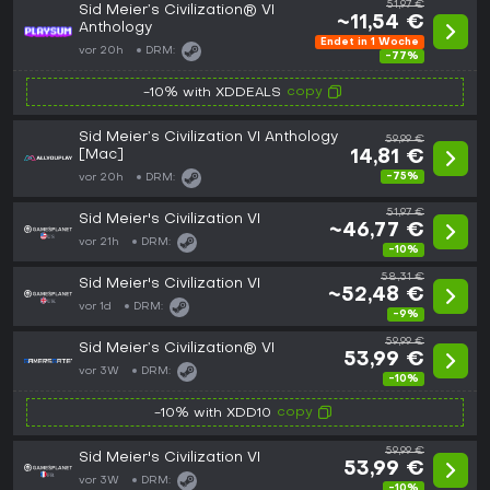
51,97 €
Sid Meier’s Civilization® VI
~11,54 €
Anthology
Endet in 1 Woche
vor 20h
DRM:
-77%
copy
-10% with XDDEALS
Sid Meier’s Civilization VI Anthology
59,99 €
[Mac]
14,81 €
-75%
vor 20h
DRM:
51,97 €
Sid Meier's Civilization VI
~46,77 €
vor 21h
DRM:
-10%
58,31 €
Sid Meier's Civilization VI
~52,48 €
vor 1d
DRM:
-9%
59,99 €
Sid Meier’s Civilization® VI
53,99 €
vor 3W
DRM:
-10%
copy
-10% with XDD10
59,99 €
Sid Meier's Civilization VI
53,99 €
vor 3W
DRM:
-10%