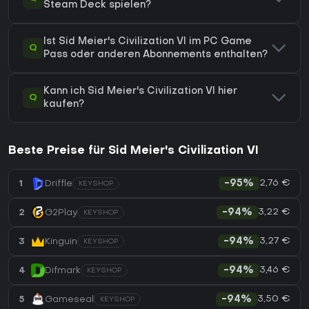
Steam Deck spielen?
Ist Sid Meier's Civilization VI im PC Game
Q
Pass oder anderen Abonnements enthalten?
Kann ich Sid Meier's Civilization VI hier
Q
kaufen?
Beste Preise für Sid Meier's Civilization VI
2,76 €
1
Driffle
-95%
KEYSHOP
3,22 €
2
G2Play
-94%
KEYSHOP
3,27 €
3
Kinguin
-94%
KEYSHOP
3,46 €
4
Difmark
-94%
KEYSHOP
3,50 €
5
Gameseal
-94%
KEYSHOP