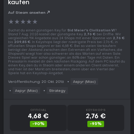
kaufen
Auf Steam ansehen
★
★
★
★
★
Suchst du einen günstigen Key für
Sid Meier's Civilization VI
?
Stand 7 Aug. 2026 kostet der günstigste Key
2,76 €
bei Driffle. Wir
vergleichen 114 Angebote aus 24 Shops mit einer Spanne von
2,76 €
bis
209,85 €
. In Keyshops liegt der niedrigste Preis bei 2,76 €, in
offiziellen Shops beginnt er bei 4,68 €. Bei so vielen Verkäufern
beträgt der Abstand zwischen den Extremen oft ein Vielfaches, die
Shopwahl wiegt hier also schwerer als das Warten auf einen Sale.
Dieses Spiel war schon günstiger, an 86% der Tage mit Daten. Ein
Preisalarm meldet dir den nächsten Rückgang. Auf dem PC kaufst du
einen Key, den du in Steam oder einem anderen Client aktivierst,
und hier ist der Markt am breitesten, denn über ein Viertel der
Spiele hat ein Keyshop-Angebot.
Veröffentlichung: 20 Okt. 2016
Aspyr (Mac)
Aspyr (Mac)
Strategy
OFFICIAL
KEYSHOPS
4,68 €
2,76 €
-90%
-95%