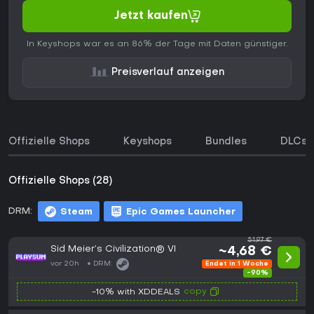
Jetzt kaufen
In Keyshops war es an 86% der Tage mit Daten günstiger.
Preisverlauf anzeigen
Offizielle Shops
Keyshops
Bundles
DLCs
Offizielle Shops (28)
DRM:
Steam
Epic Games Launcher
51,97 €
Sid Meier’s Civilization® VI
~4,68 €
vor 20h
DRM:
Endet in 1 Woche
-90%
copy
-10% with XDDEALS