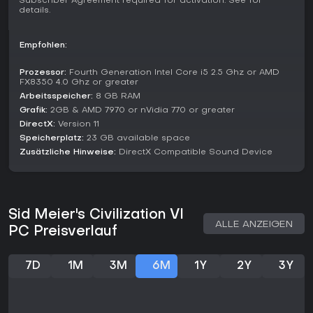
Subscriber Agreement required for activation. See for
details.
Dynamische Diplomatie- und Spionage-Systeme
Ständiges Community-Engagement, das es 2026
relevant hält
Empfohlen:
Wer strategische Tiefe statt kurzer Sessions sucht, greift hier
Prozessor:
Fourth Generation Intel Core i5 2.5 Ghz or AMD
richtig - besonders mit der etablierten Community und Mod-
FX8350 4.0 Ghz or greater
Support.
Arbeitsspeicher:
8 GB RAM
Grafik:
2GB & AMD 7970 or nVidia 770 or greater
DirectX:
Version 11
Speicherplatz:
23 GB available space
Zusätzliche Hinweise:
DirectX Compatible Sound Device
Sid Meier's Civilization VI
ALLE ANZEIGEN
PC Preisverlauf
7D
1M
3M
6M
1Y
2Y
3Y