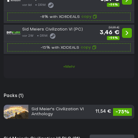
-94%
vor 6d
DRM:
copy
-8% with XD8DEALS
59,99 €
Sid Meiers Civilization VI (PC)
3,46 €
vor 2W
DRM:
-94%
copy
-15% with XDDEALS
+Mehr
Packs (1)
Sid Meier's Civilization VI
11,54 €
-75%
Anthology