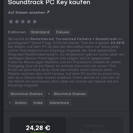
Soundtrack PC Key kaufen
Auf Steam ansehen
★
★
★
★
★
Editionen:
Standard
Deluxe
Wo kaufst du
Remothered: Tormented Fathers + Soundtrack
am
günstigsten? Stand 9 Aug. 2026 hat dieser Titel ein Angebot,
24,28 €
bei Steam. Auf dem PC ist das der Normalfall, denn nur etwa jeder
vierte Titel bekommt ein Keyshop-Angebot, der Rest bleibt beim
Shop des Plattformbetreibers. Zu vergleichen gibt es nichts, aber wir
verfolgen diesen Preis täglich und zeigen, wie er gegenüber
früheren Messungen dasteht, und ein Preisalarm meldet dir jeden
Rückgang. Das ist ein Paket, es enthält also mehr als einen Titel.
Prüfe vor dem Kauf, ob du Teile des Inhalts schon besitzt, denn
Pakete rechnen das nicht heraus. Auf dem PC kaufst du einen Key,
den du in Steam oder einem anderen Client aktivierst, und hier ist
der Markt am breitesten, denn über ein Viertel der Spiele hat ein
Keyshop-Angebot.
Stormind Games
Stormind Games
Action
Indie
Adventure
OFFICIAL
KEYSHOPS
24,28 €
Nicht verfügbar