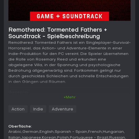
Remothered: Tormented Fathers +
Soundtrack - Spielbeschreibung
Remothered: Tormented Fathers ist ein Singleplayer-Survival-
Horrorspiel, das Action- und Adventure-Elemente in einer
Indie-Produktion für den PC vereint. Die Spieler übernehmen
die Rolle von Rosemary Reed und erkunden eine
abgelegene Villa, in der Spannung und psychologische
Bedrohung allgegenwärtig sind. Fortkommen gelingt nur
durch geschicktes Schleichen und schnelle Entscheidungen
in den Gängen und Räumen.
Gameplay
+Mehr
Im Mittelpunkt steht die Erkundung der Felton Villa, bei der
man stets auf der Hut vor Verfolgern sein muss. Rosemary
Action
Indie
Adventure
bewegt sich in Third-Person-Perspektive durch die
Umgebung, untersucht Gegenstände, löst Umgebungsrätsel
und haushaltet mit begrenzten Ressourcen, um unentdeckt
Oberfläche:
zu bleiben. Die Verfolger agieren nach eigenen Routinen und
Arabic
German
English
Spanish - Spain
French
Hungarian
nicht nach festen Wegen, sodass Spieler Verhaltensmuster
Italian
Japanese
Korean
Polish
Portuguese - Brazil
Russian