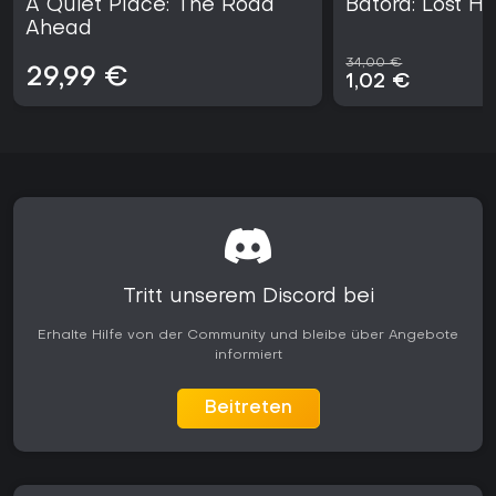
A Quiet Place: The Road
Batora: Lost H
verändern. Es bietet eine in sich geschlossene Session, die
Ahead
am besten mit Geduld für die Systeme und Toleranz für das
bedächtige Tempo angegangen wird.
34,00 €
29,99 €
1,02 €
Tritt unserem Discord bei
Erhalte Hilfe von der Community und bleibe über Angebote
informiert
Beitreten