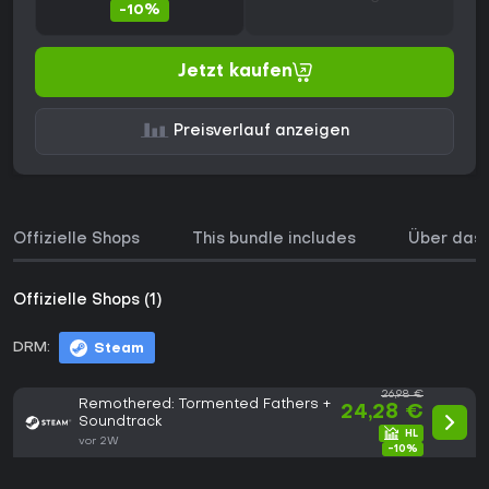
-10%
Jetzt kaufen
Preisverlauf anzeigen
Offizielle Shops
This bundle includes
Über das 
Offizielle Shops (1)
DRM:
Steam
26,98 €
Remothered: Tormented Fathers +
24,28 €
Soundtrack
vor 2W
-10%