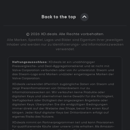
Back to the top
© 2026 XD.deals. Alle Rechte vorbehalten.
Alle Marken, Spieltitel, Logos und Bilder sind Eigentum ihrer jeweiligen
Inhaber und werden nur zu Identifizierungs- und Informationszwecken
verwendet.
Haftungsausschluss:
XD.deals ist ein unabhängiger
Preisvergleichs- und Deal-Aggregationsdienst und ist nicht mit
Valve Corporation verbunden oder von ihr unterstützt. Steam und
das Steam-Logo sind Marken und/oder eingetragene Marken der
Valve Corporation.
XD.deals verwendet öffentlich zugängliche Daten von Steam und
zeigt Preisinformationen von Drittanbietern nur zu
Informationszwecken an. Wir verkaufen keine Produkte oder
digitalen Keys und übernehmen keine Gewähr für die Richtigkeit,
Verfügbarkeit oder Gültigkeit der angezeigten Angebote oder
digitalen Keys. Überprüfen Sie die endgültigen Bedingungen
immer direkt auf der Website des Shops, bevor Sie einen Kauf
tätigen. Jeder Kauf digitaler Keys bei Drittanbietern erfolgt auf
eigenes Risiko des Nutzers.
XD.deals nimmt an Partnerprogrammen teil und kann Provisionen
für qualifizierende Käufe über unsere Links erhalten. Als Amazon-