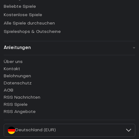
Beliebte Spiele
Kostenlose Spiele
Alle Spiele durchsuchen
Spieleshops & Gutscheine
Anleitungen
FAQ
Über uns
Anleitungen
Kontakt
Wie aktiviert man einen Steam CD Key?
Belohnungen
Wie aktiviert man einen Epic Games CD Key?
Datenschutz
AGB
Wie aktiviert man einen GOG CD Key?
RSS Nachrichten
Wie aktiviert man einen Ubisoft Connect CD Key?
RSS Spiele
Wie aktiviert man einen EA App CD Key?
RSS Angebote
Wie aktiviert man einen Battle.net CD Key?
Deutschland (EUR)