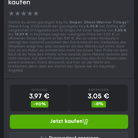
kaufen
★
★
★
★
★
Suchst du einen günstigen Key für
Sniper: Ghost Warrior Trilogy
?
Stand 9 Aug. 2026 kostet der günstigste Key
3,05 €
bei G2Play. Wir
vergleichen 16 Angebote aus 10 Shops mit einer Spanne von
3,05 €
bis
18,99 €
. In Keyshops liegt der niedrigste Preis bei 3,05 €, in
offiziellen Shops beginnt er bei 3,97 €. Bei so vielen Verkäufern
beträgt der Abstand zwischen den Extremen oft ein Vielfaches, die
Shopwahl wiegt hier also schwerer als das Warten auf einen Sale.
Das ist ein Paket, es enthält also mehr als einen Titel. Prüfe vor dem
Kauf, ob du Teile des Inhalts schon besitzt, denn Pakete rechnen das
nicht heraus. Auf dem PC kaufst du einen Key, den du in Steam oder
einem anderen Client aktivierst, und hier ist der Markt am
breitesten, denn über ein Viertel der Spiele hat ein Keyshop-
Angebot.
OFFICIAL
KEYSHOPS
3,97 €
3,05 €
-90%
-8%
Jetzt kaufen