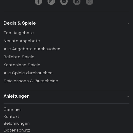
Deals & Spiele
Top-Angebote
Neuste Angebote
Alle Angebote durchsuchen
Beliebte Spiele
Kostenlose Spiele
Alle Spiele durchsuchen
Spieleshops & Gutscheine
Anleitungen
FAQ
Über uns
Anleitungen
Kontakt
Wie aktiviert man einen Steam CD Key?
Belohnungen
Wie aktiviert man einen Epic Games CD Key?
Datenschutz