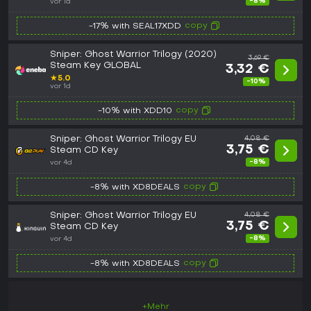
-8%
vor 1d
copy
-17% with SEAL17XDD
Sniper: Ghost Warrior Trilogy (2020)
3,69 €
Steam Key GLOBAL
3,32 €
★
5.0
-10%
vor 1d
copy
-10% with XDD10
Sniper: Ghost Warrior Trilogy EU
4,08 €
3,75 €
Steam CD Key
-8%
vor 4d
copy
-8% with XD8DEALS
Sniper: Ghost Warrior Trilogy EU
4,08 €
3,75 €
Steam CD Key
-8%
vor 4d
copy
-8% with XD8DEALS
+Mehr