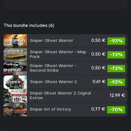
This bundle includes (6)
Sniper: Ghost Warrior
0,50 €
-93%
Sniper: Ghost Warrior - Map
0,50 €
-72%
Pack
Sniper: Ghost Warrior -
0,50 €
-72%
Second Strike
Sniper: Ghost Warrior 2
0,61 €
-93%
Sniper Ghost Warrior 2: Digital
12,99 €
Extras
Sniper Art of Victory
0,77 €
-70%