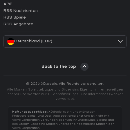
AGB
Wie aktiviert man einen GOG CD Key?
RSS Nachrichten
Wie aktiviert man einen Ubisoft Connect CD Key?
RSS Spiele
Wie aktiviert man einen EA App CD Key?
RSS Angebote
Wie aktiviert man einen Battle.net CD Key?
Deutschland (EUR)
Back to the top
© 2026 XD.deals. Alle Rechte vorbehalten.
Alle Marken, Spieltitel, Logos und Bilder sind Eigentum ihrer jeweiligen
Inhaber und werden nur zu Identifizierungs- und Informationszwecken
verwendet.
Haftungsausschluss:
XD.deals ist ein unabhängiger
Preisvergleichs- und Deal-Aggregationsdienst und ist nicht mit
Valve Corporation verbunden oder von ihr unterstützt. Steam und
das Steam-Logo sind Marken und/oder eingetragene Marken der
Valve Corporation.