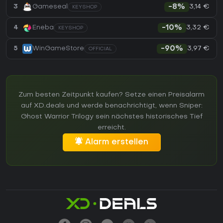
3,14 €
3
Gameseal
-8%
KEYSHOP
3,32 €
4
Eneba
-10%
KEYSHOP
3,97 €
5
WinGameStore
-90%
OFFICIAL
Zum besten Zeitpunkt kaufen? Setze einen Preisalarm
auf XD.deals und werde benachrichtigt, wenn Sniper:
Ghost Warrior Trilogy sein nächstes historisches Tief
erreicht.
Alarm erstellen