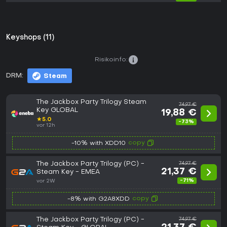
Keyshops (11)
Risikoinfo:
DRM:
Steam
The Jackbox Party Trilogy Steam
74,97 €
Key GLOBAL
19,88 €
★
5.0
-73%
vor 12h
copy
-10% with XDD10
The Jackbox Party Trilogy (PC) -
74,97 €
21,37 €
Steam Key - EMEA
-71%
vor 2W
copy
-8% with G2A8XDD
The Jackbox Party Trilogy (PC) -
74,97 €