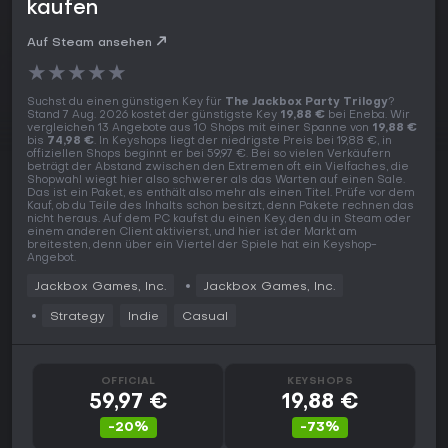
kaufen
Auf Steam ansehen
★
★
★
★
★
Suchst du einen günstigen Key für
The Jackbox Party Trilogy
?
Stand 7 Aug. 2026 kostet der günstigste Key
19,88 €
bei Eneba. Wir
vergleichen 13 Angebote aus 10 Shops mit einer Spanne von
19,88 €
bis
74,98 €
. In Keyshops liegt der niedrigste Preis bei 19,88 €, in
offiziellen Shops beginnt er bei 59,97 €. Bei so vielen Verkäufern
beträgt der Abstand zwischen den Extremen oft ein Vielfaches, die
Shopwahl wiegt hier also schwerer als das Warten auf einen Sale.
Das ist ein Paket, es enthält also mehr als einen Titel. Prüfe vor dem
Kauf, ob du Teile des Inhalts schon besitzt, denn Pakete rechnen das
nicht heraus. Auf dem PC kaufst du einen Key, den du in Steam oder
einem anderen Client aktivierst, und hier ist der Markt am
breitesten, denn über ein Viertel der Spiele hat ein Keyshop-
Angebot.
Jackbox Games, Inc.
Jackbox Games, Inc.
Strategy
Indie
Casual
OFFICIAL
KEYSHOPS
59,97 €
19,88 €
-20%
-73%