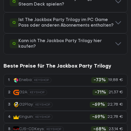
Q
Steam Deck spielen?
Ist The Jackbox Party Trilogy im PC Game
Q
Pass oder anderen Abonnements enthalten?
Kann ich The Jackbox Party Trilogy hier
Q
kaufen?
Beste Preise für The Jackbox Party Trilogy
19,88 €
1
Eneba
-73%
KEYSHOP
21,37 €
2
G2A
-71%
KEYSHOP
22,78 €
3
G2Play
-69%
KEYSHOP
22,78 €
4
Kinguin
-69%
KEYSHOP
23,14 €
5
CJS-CDKeys
-68%
KEYSHOP