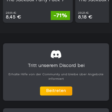
The Jackbox Party Pack 7
The Jackbox P
29,14 €
29,21 €
-71%
8,45 €
8,18 €
Tritt unserem Discord bei
Erhalte Hilfe von der Community und bleibe über Angebote
informiert
Beitreten