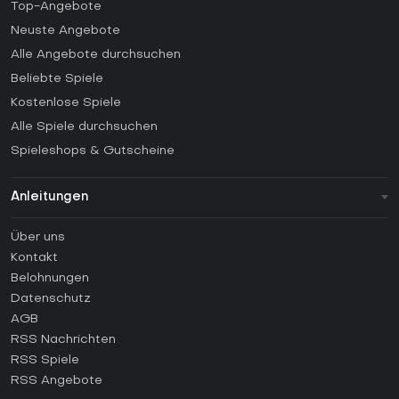
Top-Angebote
Neuste Angebote
Alle Angebote durchsuchen
Beliebte Spiele
Kostenlose Spiele
Alle Spiele durchsuchen
Spieleshops & Gutscheine
Anleitungen
FAQ
Über uns
Anleitungen
Kontakt
Wie aktiviert man einen Steam CD Key?
Belohnungen
Wie aktiviert man einen Epic Games CD Key?
Datenschutz
AGB
Wie aktiviert man einen GOG CD Key?
RSS Nachrichten
Wie aktiviert man einen Ubisoft Connect CD Key?
RSS Spiele
Wie aktiviert man einen EA App CD Key?
RSS Angebote
Wie aktiviert man einen Battle.net CD Key?