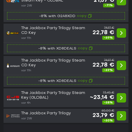
21,37 €
Steam Key - GLOBAL
-71%
vor 2W
copy
-8% with G2A8XDD
The Jackbox Party Trilogy Steam
74,97 €
22,78 €
CD Key
-69%
vor 11h
copy
-8% with XD8DEALS
The Jackbox Party Trilogy Steam
74,97 €
22,78 €
CD Key
-69%
vor 11h
copy
-8% with XD8DEALS
The Jackbox Party Trilogy Steam
73,45 €
~23,14 €
Key (GLOBAL)
-68%
vor 4h
60,00 €
The Jackbox Party Trilogy
23,79 €
vor 2W
-60%