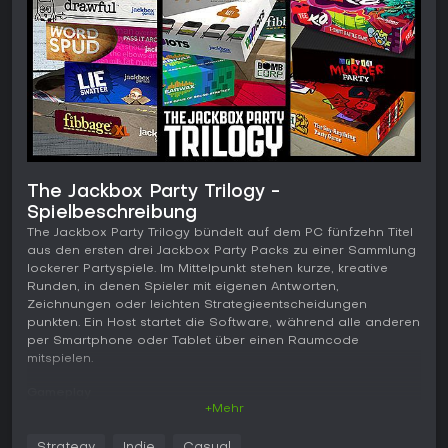
The Jackbox Party Trilogy -
Spielbeschreibung
The Jackbox Party Trilogy bündelt auf dem PC fünfzehn Titel
aus den ersten drei Jackbox Party Packs zu einer Sammlung
lockerer Partyspiele. Im Mittelpunkt stehen kurze, kreative
Runden, in denen Spieler mit eigenen Antworten,
Zeichnungen oder leichten Strategieentscheidungen
punkten. Ein Host startet die Software, während alle anderen
per Smartphone oder Tablet über einen Raumcode
mitspielen.
Gameplay
+Mehr
Jede Runde beginnt damit, dass die Spieler ihre Geräte mit
einem gemeinsamen Raum verbinden. Der Host wählt ein
Strategy
Indie
Casual