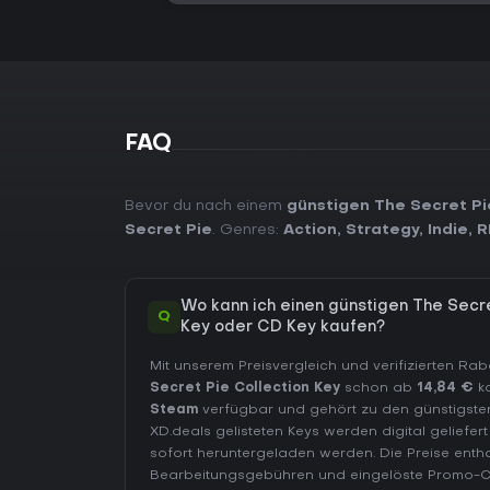
FAQ
Bevor du nach einem
günstigen The Secret Pi
Secret Pie
. Genres:
Action
,
Strategy
,
Indie
,
R
Wo kann ich einen günstigen The Secr
Q
Key oder CD Key kaufen?
Mit unserem Preisvergleich und verifizierten R
Secret Pie Collection Key
schon ab
14,84 €
ka
Steam
verfügbar und gehört zu den günstigsten
XD.deals gelisteten Keys werden digital geliefe
sofort heruntergeladen werden. Die Preise entha
Bearbeitungsgebühren und eingelöste Promo-