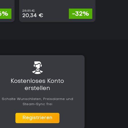
29,91 €
68,59 €
6%
-32%
20,34 €
25,38 €
Kostenloses Konto
erstellen
Schalte Wunschlisten, Preisalarme und
Steam-Sync frei
Registrieren