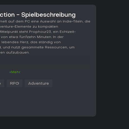
ction - Spielbeschreibung
melt auf dem PC eine Auswahl an Indie-Titeln, die
dventure-Elemente zu kompakten
ttelpunkt steht Prophour23, ein Echtzeit-
 von etwa fünfzehn Minuten. In der
n lebendes Herz, das ständig von
, und nutzt gesammelte Ressourcen, um
ren aufzubauen.
eschaffung und der Aufbau organischer
+Mehr
eint regelmäßig auf dem Spielfeld und muss
r es verschwindet. Mit dieser Ressource lassen
e
RPG
Adventure
en, die als Barrieren und Waffen gegen
 und Kakerlaken dienen. Ein schneller Tag-
uck und zwingt dazu, die Taktik an veränderte
ches Verhalten anzupassen. Das System belohnt
hickte Platzierung statt langfristiger Planung
trierte Spielschleifen für kurze Sitzungen.
cher Organkombinationen lädt in jeder Runde
rz muss geschützt bleiben, während das