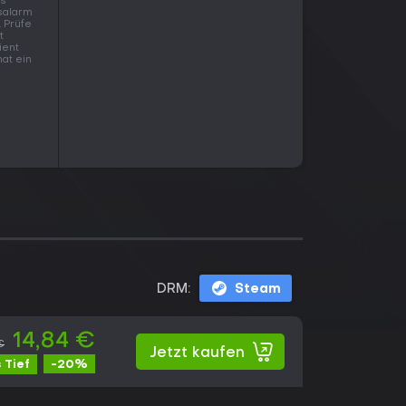
is
salarm
. Prüfe
t
ient
hat ein
DRM:
Steam
14,84 €
€
Jetzt kaufen
-20%
 Tief