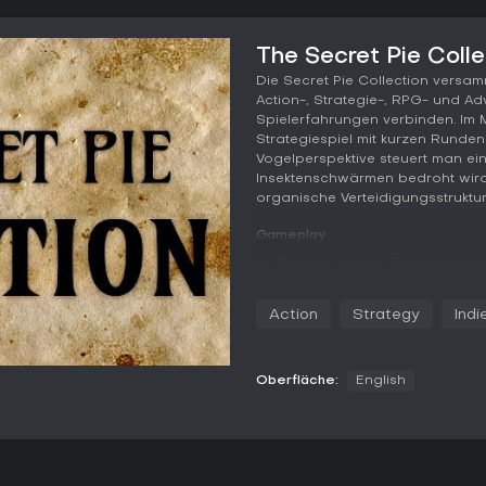
The Secret Pie Colle
Die Secret Pie Collection versam
Action-, Strategie-, RPG- und A
Spielerfahrungen verbinden. Im Mi
Strategiespiel mit kurzen Runden
Vogelperspektive steuert man ei
Insektenschwärmen bedroht wird
organische Verteidigungsstruktu
Gameplay
Im Zentrum stehen Ressourcenb
Abwehreinrichtungen. Blut ersch
rasch eingesammelt werden, bevo
Action
Strategy
Indi
sich verschiedene Organe wachs
anrückende Insekten wie Ameisen
Nacht-Wechsel erhöht den Zeitdr
Sichtverhältnisse und gegneris
Oberfläche:
English
schnelle Entscheidungen und gesc
und schafft so spannende, konzen
Das Ausprobieren unterschiedli
zum Experimentieren ein. Das He