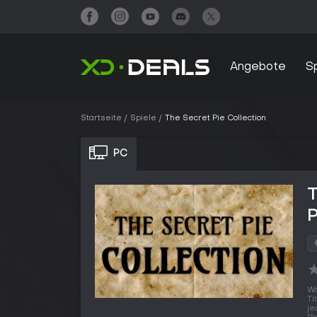
Angebote
S
Startseite
Spiele
The Secret Pie Collection
PC
T
Wo
Ti
je