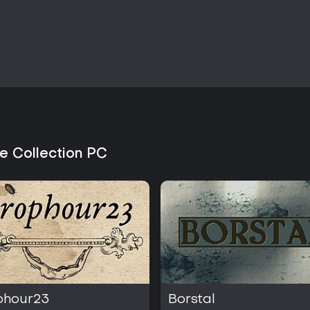
sich an alle, die Echtzeit-Strate
schnellen Partien bevorzugen, s
Elemente. Der wiederspielbare Sur
Herausforderungen ohne großen 
Strategie mit organischen Verte
das Richtige, während Fans komp
eher woanders schauen sollten. 
wiederspielbarer Erlebnisse mit
Wachstum ein gutes Preis-Leistun
ie Collection PC
phour23
Borstal