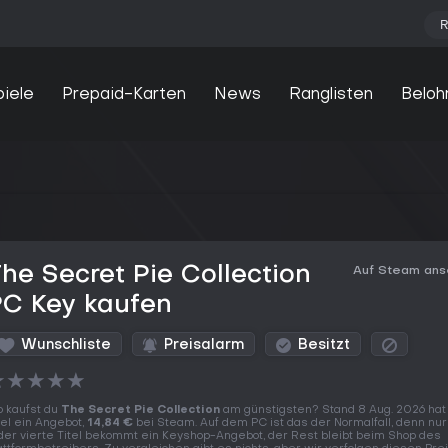
R
piele
Prepaid-Karten
News
Ranglisten
Beloh
he Secret Pie Collection
Auf Steam an
PC Key kaufen
Wunschliste
Preisalarm
Besitzt
★
★
★
★
★
 kaufst du
The Secret Pie Collection
am günstigsten? Stand 8 Aug. 2026 hat
tel ein Angebot,
14,84 €
bei Steam. Auf dem PC ist das der Normalfall, denn nu
der vierte Titel bekommt ein Keyshop-Angebot, der Rest bleibt beim Shop des