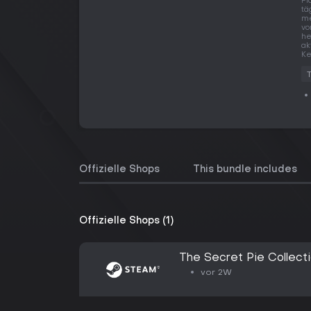
Pl
tä
me
vo
he
ak
Ke
Offizielle Shops
This bundle includes
Offizielle Shops (1)
The Secret Pie Collect
vor 2W