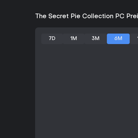
The Secret Pie Collection PC Pre
7D
1M
3M
6M