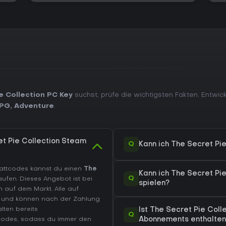
e Collection PC Key
suchst, prüfe die wichtigsten Fakten. Entwic
PG
,
Adventure
.
et Pie Collection Steam
Q
Kann ich The Secret Pi
abattcodes kannst du einen
The
Kann ich The Secret Pi
Q
ufen. Dieses Angebot ist bei
spielen?
 auf dem Markt. Alle auf
rt und können nach der Zahlung
lten bereits
Ist The Secret Pie Col
Q
Codes, sodass du immer den
Abonnements enthalten