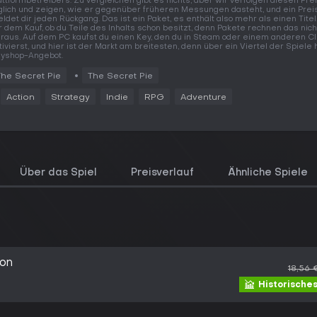
attformbetreibers. Zu vergleichen gibt es nichts, aber wir verfolgen diesen Pre
glich und zeigen, wie er gegenüber früheren Messungen dasteht, und ein Prei
ldet dir jeden Rückgang. Das ist ein Paket, es enthält also mehr als einen Titel
r dem Kauf, ob du Teile des Inhalts schon besitzt, denn Pakete rechnen das nich
raus. Auf dem PC kaufst du einen Key, den du in Steam oder einem anderen Cl
tivierst, und hier ist der Markt am breitesten, denn über ein Viertel der Spiele 
yshop-Angebot.
The Secret Pie
The Secret Pie
Action
Strategy
Indie
RPG
Adventure
Über das Spiel
Preisverlauf
Ähnliche Spiele
ion
18,56 
Historisches