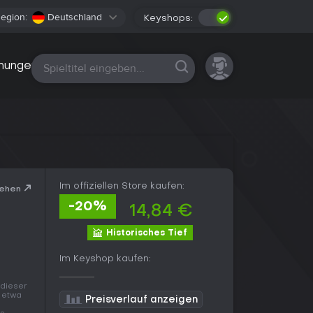
egion:
Deutschland
Keyshops:
Alle Plattformen
nungen
Im offiziellen Store kaufen:
sehen
-20%
14,84 €
Historisches Tief
Im Keyshop kaufen:
 dieser
r etwa
Preisverlauf anzeigen