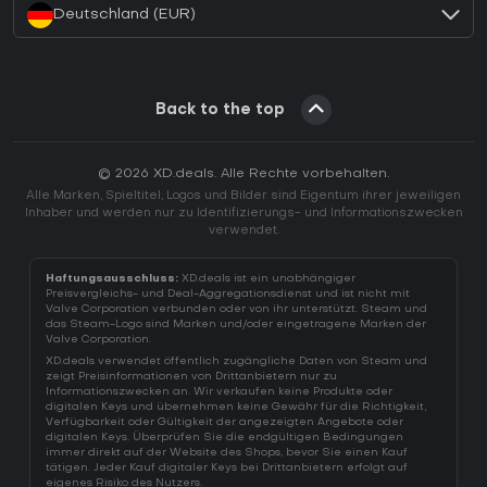
Deutschland (EUR)
Back to the top
© 2026 XD.deals. Alle Rechte vorbehalten.
Alle Marken, Spieltitel, Logos und Bilder sind Eigentum ihrer jeweiligen
Inhaber und werden nur zu Identifizierungs- und Informationszwecken
verwendet.
Haftungsausschluss:
XD.deals ist ein unabhängiger
Preisvergleichs- und Deal-Aggregationsdienst und ist nicht mit
Valve Corporation verbunden oder von ihr unterstützt. Steam und
das Steam-Logo sind Marken und/oder eingetragene Marken der
Valve Corporation.
XD.deals verwendet öffentlich zugängliche Daten von Steam und
zeigt Preisinformationen von Drittanbietern nur zu
Informationszwecken an. Wir verkaufen keine Produkte oder
digitalen Keys und übernehmen keine Gewähr für die Richtigkeit,
Verfügbarkeit oder Gültigkeit der angezeigten Angebote oder
digitalen Keys. Überprüfen Sie die endgültigen Bedingungen
immer direkt auf der Website des Shops, bevor Sie einen Kauf
tätigen. Jeder Kauf digitaler Keys bei Drittanbietern erfolgt auf
eigenes Risiko des Nutzers.