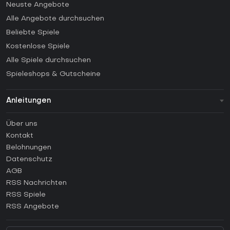
Neuste Angebote
Alle Angebote durchsuchen
Beliebte Spiele
Kostenlose Spiele
Alle Spiele durchsuchen
Spieleshops & Gutscheine
Anleitungen
FAQ
Über uns
Anleitungen
Kontakt
Wie aktiviert man einen Steam CD Key?
Belohnungen
Wie aktiviert man einen Epic Games CD Key?
Datenschutz
AGB
Wie aktiviert man einen GOG CD Key?
RSS Nachrichten
Wie aktiviert man einen Ubisoft Connect CD Key?
RSS Spiele
Wie aktiviert man einen EA App CD Key?
RSS Angebote
Wie aktiviert man einen Battle.net CD Key?