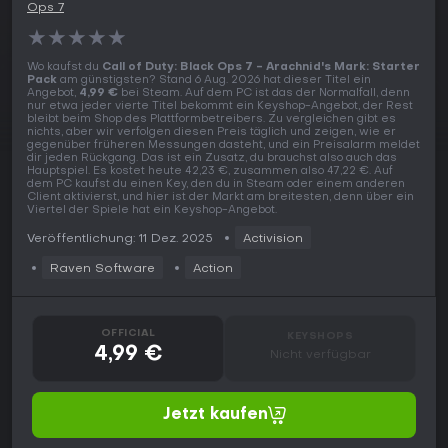
Ops 7
★
★
★
★
★
Wo kaufst du
Call of Duty: Black Ops 7 - Arachnid's Mark: Starter
Pack
am günstigsten? Stand 6 Aug. 2026 hat dieser Titel ein
Angebot,
4,99 €
bei Steam. Auf dem PC ist das der Normalfall, denn
nur etwa jeder vierte Titel bekommt ein Keyshop-Angebot, der Rest
bleibt beim Shop des Plattformbetreibers. Zu vergleichen gibt es
nichts, aber wir verfolgen diesen Preis täglich und zeigen, wie er
gegenüber früheren Messungen dasteht, und ein Preisalarm meldet
dir jeden Rückgang. Das ist ein Zusatz, du brauchst also auch das
Hauptspiel. Es kostet heute 42,23 €, zusammen also 47,22 €. Auf
dem PC kaufst du einen Key, den du in Steam oder einem anderen
Client aktivierst, und hier ist der Markt am breitesten, denn über ein
Viertel der Spiele hat ein Keyshop-Angebot.
Veröffentlichung: 11 Dez. 2025
Activision
Raven Software
Action
OFFICIAL
KEYSHOPS
4,99 €
Nicht verfügbar
Jetzt kaufen