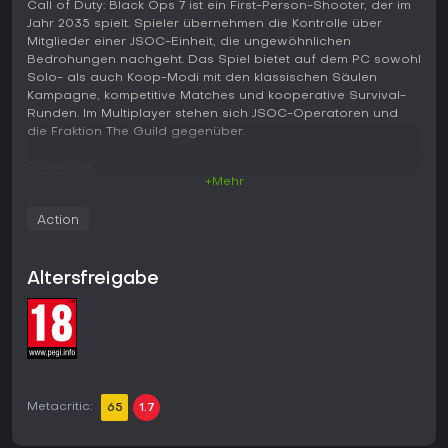
Call of Duty: Black Ops 7 ist ein First-Person-Shooter, der im
Jahr 2035 spielt. Spieler übernehmen die Kontrolle über
Mitglieder einer JSOC-Einheit, die ungewöhnlichen
Bedrohungen nachgeht. Das Spiel bietet auf dem PC sowohl
Solo- als auch Koop-Modi mit den klassischen Säulen
Kampagne, kompetitive Matches und kooperative Survival-
Runden. Im Multiplayer stehen sich JSOC-Operatoren und
die Fraktion The Guild gegenüber.
Gameplay
+Mehr
Im Mittelpunkt steht präzises Gunplay, schnelles Navigieren
auf den Maps und die Anpassung von Loadouts. Spieler
Action
wählen aus einem Pool an Operatoren und Waffen, die in
allen Spielmodi verfügbar sind. Die Bewegung legt den
Fokus auf schnelles Positionieren und die Nutzung von
Altersfreigabe
Deckung in unterschiedlichen Umgebungen. Ein
gemeinsames Fortschrittssystem sorgt dafür, dass Erfahrung
aus einem Modus auch in anderen Bereichen zählt und neue
Gegenstände freischaltet. Die Kampagne lässt sich allein
oder im Team absolvieren und dreht sich um Ermittlungen
und Kampfsequenzen. Im Zombies-Modus geht es um
klassisches Überleben gegen Wellen von Gegnern, mit
Metacritic:
Optionen für zufällige Elemente und dauerhafte Upgrades
65
1.7
innerhalb einer Session.