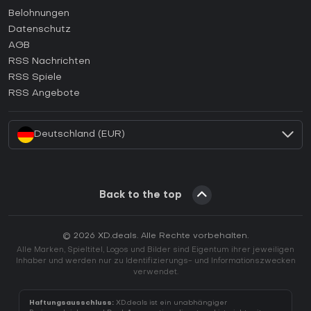
Wie aktiviert man einen Steam CD Key?
Belohnungen
Wie aktiviert man einen Epic Games CD Key?
Datenschutz
AGB
Wie aktiviert man einen GOG CD Key?
RSS Nachrichten
Wie aktiviert man einen Ubisoft Connect CD Key?
RSS Spiele
Wie aktiviert man einen EA App CD Key?
RSS Angebote
Wie aktiviert man einen Battle.net CD Key?
Deutschland (EUR)
Back to the top
© 2026 XD.deals. Alle Rechte vorbehalten.
Alle Marken, Spieltitel, Logos und Bilder sind Eigentum ihrer jeweiligen
Inhaber und werden nur zu Identifizierungs- und Informationszwecken
verwendet.
Haftungsausschluss:
XD.deals ist ein unabhängiger