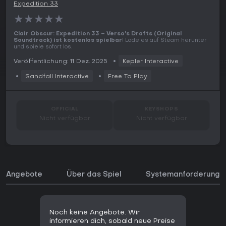
Expedition 33
★
★
★
★
★
Clair Obscur: Expedition 33 – Verso's Drafts (Original
Soundtrack) ist kostenlos spielbar
! Lade es auf Steam herunter
und spiele sofort los.
Veröffentlichung: 11 Dez. 2025
Kepler Interactive
Sandfall Interactive
Free To Play
OFFICIAL
KEYSHOPS
Nicht verfügbar
Nicht verfügbar
Angebote
Über das Spiel
Systemanforderunge
Noch keine Angebote. Wir
informieren dich, sobald neue Preise