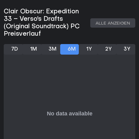
Dankeschön-Updates, das neue Quests, Händler und
Sammelobjekte wie Flaggen, Pictos, Waffen und
Clair Obscur: Expedition
Nebenquests hinzufügt. Die Region ist erst nach
33 – Verso's Drafts
entsprechendem Fortschritt zugänglich und enthält fünf
ALLE ANZEIGEN
Bosse sowie Umgebungselemente wie Paint Cages. Der
(Original Soundtrack) PC
dazugehörige Soundtrack umfasst sechs Tracks, die den
Preisverlauf
Übergang von verspielten Klängen zu introspektiveren Tönen
begleiten, wenn die Geschichte ihre verborgenen Tiefen
offenbart.
7D
1M
3M
6M
1Y
2Y
3Y
Lohnt sich das Spielen?
Dieser kostenlose Zusatz richtet sich an Spieler, die die
Hauptgeschichte abgeschlossen haben und nach
zusätzlicher Endgame-Erkundung sowie neuen
Herausforderungen in einer optisch eigenständigen Zone
suchen. Das Update erweitert das mit mehreren
Auszeichnungen gewürdigte Basisspiel um neuen Inhalt
ohne Zusatzkosten. Wer detaillierte Welt-Erkundung,
Bosskämpfe und das Sammeln von Items schätzt, findet hier
zusätzlichen Wert - Einsteiger sollten jedoch zunächst mit
dem Hauptspiel beginnen.