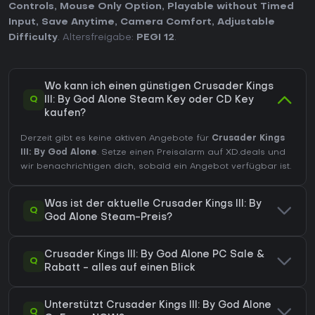
Controls
,
Mouse Only Option
,
Playable without Timed
Input
,
Save Anytime
,
Camera Comfort
,
Adjustable
Difficulty
. Altersfreigabe:
PEGI 12
.
Wo kann ich einen günstigen Crusader Kings
Q
III: By God Alone Steam Key oder CD Key
kaufen?
Derzeit gibt es keine aktiven Angebote für
Crusader Kings
III: By God Alone
. Setze einen Preisalarm auf XD.deals und
wir benachrichtigen dich, sobald ein Angebot verfügbar ist.
Was ist der aktuelle Crusader Kings III: By
Q
God Alone Steam-Preis?
Crusader Kings III: By God Alone PC Sale &
Q
Rabatt - alles auf einen Blick
Unterstützt Crusader Kings III: By God Alone
Q