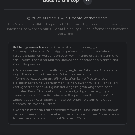
Back to the top
© 2026 XD.deals. Alle Rechte vorbehalten.
Alle Marken, Spieltitel, Logos und Bilder sind Eigentum ihrer jeweiligen
Inhaber und werden nur zu Identifizierungs- und Informationszwecken
verwendet.
Haftungsausschluss:
XD.deals ist ein unabhängiger
Preisvergleichs- und Deal-Aggregationsdienst und ist nicht mit
Valve Corporation verbunden oder von ihr unterstützt. Steam und
das Steam-Logo sind Marken und/oder eingetragene Marken der
Valve Corporation.
XD.deals verwendet öffentlich zugängliche Daten von Steam und
zeigt Preisinformationen von Drittanbietern nur zu
Informationszwecken an. Wir verkaufen keine Produkte oder
digitalen Keys und übernehmen keine Gewähr für die Richtigkeit,
Verfügbarkeit oder Gültigkeit der angezeigten Angebote oder
digitalen Keys. Überprüfen Sie die endgültigen Bedingungen
immer direkt auf der Website des Shops, bevor Sie einen Kauf
tätigen. Jeder Kauf digitaler Keys bei Drittanbietern erfolgt auf
eigenes Risiko des Nutzers.
XD.deals nimmt an Partnerprogrammen teil und kann Provisionen
für qualifizierende Käufe über unsere Links erhalten. Als Amazon-
Partner verdienen wir an qualifizierten Käufen.