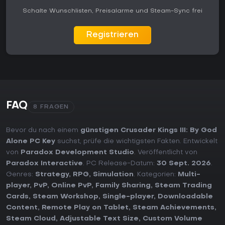
Schalte Wunschlisten, Preisalarme und Steam-Sync frei
Registrieren
FAQ
8 FRAGEN
Bevor du nach einem
günstigen Crusader Kings III: By God
Alone PC Key
suchst, prüfe die wichtigsten Fakten. Entwickelt
von
Paradox Development Studio
. Veröffentlicht von
Paradox Interactive
. PC Release-Datum:
30 Sept. 2026
.
Genres:
Strategy
,
RPG
,
Simulation
. Kategorien:
Multi-
player
,
PvP
,
Online PvP
,
Family Sharing
,
Steam Trading
Cards
,
Steam Workshop
,
Single-player
,
Downloadable
Content
,
Remote Play on Tablet
,
Steam Achievements
,
Steam Cloud
,
Adjustable Text Size
,
Custom Volume