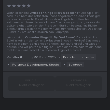
★
★
★
★
★
Wann erscheint
Crusader Kings III: By God Alone
? Das Spiel ist
noch in keinem der erfassten Shops angekommen, einen Preis gibt
es also bisher nicht. Sobald die ersten Angebote auftauchen,
zeichnen wir ihren Verlauf ab dem Erscheinungstag auf, sodass du
später siehst, wie sich der Preis vom Start an bewegt hat. Richte
einen Alarm ein, dann melden wir uns zum Verkaufsstart. Das ist ein
Zusatz, du brauchst also auch das Hauptspiel.
Wo kaufst du
Crusader Kings III: By God Alone
? Derzeit ist das
Spiel in keinem der von uns erfassten Shops im Verkauf. Das muss
nicht so bleiben, denn Shops nehmen Titel laufend auf und wieder
heraus, und wir prüfen sie täglich. Richte einen Preisalarm ein, dann
melden wir uns, sobald ein Shop ein Angebot einstellt.
Veröffentlichung: 30 Sept. 2026
Paradox Interactive
Paradox Development Studio
Strategy
OFFICIAL
KEYSHOPS
Nicht verfügbar
Nicht verfügbar