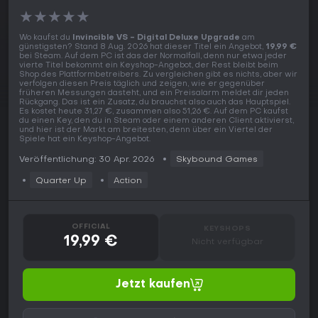
★
★
★
★
★
Wo kaufst du
Invincible VS - Digital Deluxe Upgrade
am
günstigsten? Stand 8 Aug. 2026 hat dieser Titel ein Angebot,
19,99 €
bei Steam. Auf dem PC ist das der Normalfall, denn nur etwa jeder
vierte Titel bekommt ein Keyshop-Angebot, der Rest bleibt beim
Shop des Plattformbetreibers. Zu vergleichen gibt es nichts, aber wir
verfolgen diesen Preis täglich und zeigen, wie er gegenüber
früheren Messungen dasteht, und ein Preisalarm meldet dir jeden
Rückgang. Das ist ein Zusatz, du brauchst also auch das Hauptspiel.
Es kostet heute 31,27 €, zusammen also 51,26 €. Auf dem PC kaufst
du einen Key, den du in Steam oder einem anderen Client aktivierst,
und hier ist der Markt am breitesten, denn über ein Viertel der
Spiele hat ein Keyshop-Angebot.
Veröffentlichung: 30 Apr. 2026
Skybound Games
Quarter Up
Action
OFFICIAL
KEYSHOPS
19,99 €
Nicht verfügbar
Jetzt kaufen