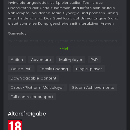
Invincible angesiedelt ist. Spieler stellen Teams aus
Charakteren der Serie zusammen und liefern sich brutale
Nahkämpfe, bei denen Team-Synergie und präzises Timing
entscheidend sind. Das Spiel läuft auf Unreal Engine 5 und
bietet schnelles Kampfgeschehen mit interaktiven Arenen.
Gameplay
Im Zentrum steht ein Tag-System, mit dem Spieler während
Combos oder unter Druck zwischen drei Kämpfern wechseln
+Mehr
können. Normale Angriffe umfassen Light-, Medium-, Heavy-
und Special-Inputs, die Meter für stärkere Moves aufbauen.
Action
Adventure
Multi-player
PvP
Durch ein Zwei-Wege-Interaktionsmechanik lassen sich
Combos erweitern, indem Umgebungsobjekte in die
Online PvP
Family Sharing
Single-player
Angriffskette einbezogen werden. Aggressive Spielweise
wird mit brutalen Finishern belohnt, die zum Ton der Vorlage
Downloadable Content
passen. Das Meter-Management umfasst Burst-Optionen
Cross-Platform Multiplayer
Steam Achievements
zum Entkommen aus Druck, Push-Blocks zur Verteidigung
und EX-Specials für zusätzlichen Schaden. Das Spielprinzip
Full controller support
verbindet zugängliche Steuerung mit anspruchsvoller
Ausführung, die sowohl im Einzelspieler- als auch im
kompetitiven Bereich durch Übung belohnt wird.
Altersfreigabe
Spielmodi
Der Story-Modus bietet eine kinematische Kampagne mit