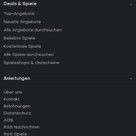
Deals & Spiele
Top-Angebote
Neuste Angebote
Alle Angebote durchsuchen
Beliebte Spiele
Kostenlose Spiele
Alle Spiele durchsuchen
Spieleshops & Gutscheine
Anleitungen
FAQ
Über uns
Anleitungen
Kontakt
Wie aktiviert man einen Steam CD Key?
Belohnungen
Wie aktiviert man einen Epic Games CD Key?
Datenschutz
AGB
Wie aktiviert man einen GOG CD Key?
RSS Nachrichten
Wie aktiviert man einen Ubisoft Connect CD Key?
RSS Spiele