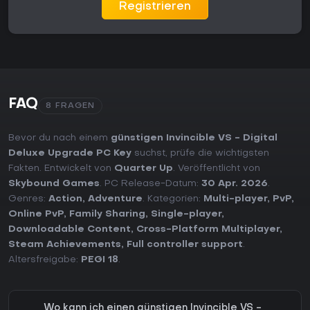
Registrieren
FAQ
8 FRAGEN
Bevor du nach einem
günstigen Invincible VS - Digital
Deluxe Upgrade PC Key
suchst, prüfe die wichtigsten
Fakten. Entwickelt von
Quarter Up
. Veröffentlicht von
Skybound Games
. PC Release-Datum:
30 Apr. 2026
.
Genres:
Action
,
Adventure
. Kategorien:
Multi-player
,
PvP
,
Online PvP
,
Family Sharing
,
Single-player
,
Downloadable Content
,
Cross-Platform Multiplayer
,
Steam Achievements
,
Full controller support
.
Altersfreigabe:
PEGI 18
.
Wo kann ich einen günstigen Invincible VS -