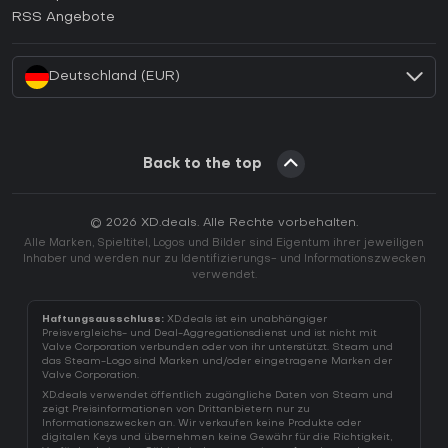
Wie aktiviert man einen EA App CD Key?
RSS Angebote
Wie aktiviert man einen Battle.net CD Key?
Deutschland (EUR)
Back to the top
© 2026 XD.deals. Alle Rechte vorbehalten.
Alle Marken, Spieltitel, Logos und Bilder sind Eigentum ihrer jeweiligen
Inhaber und werden nur zu Identifizierungs- und Informationszwecken
verwendet.
Haftungsausschluss:
XD.deals ist ein unabhängiger
Preisvergleichs- und Deal-Aggregationsdienst und ist nicht mit
Valve Corporation verbunden oder von ihr unterstützt. Steam und
das Steam-Logo sind Marken und/oder eingetragene Marken der
Valve Corporation.
XD.deals verwendet öffentlich zugängliche Daten von Steam und
zeigt Preisinformationen von Drittanbietern nur zu
Informationszwecken an. Wir verkaufen keine Produkte oder
digitalen Keys und übernehmen keine Gewähr für die Richtigkeit,