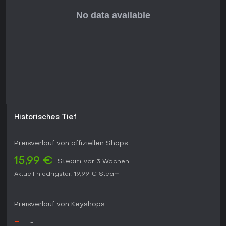
Mischung aus brutalen Kämpfen, starker Präsentation und
Anbindung an eine etablierte Geschichte spricht sowohl
Fighting-Game-Veteranen als auch Kenner der Vorlage an.
Laufende Charakter-Updates sorgen dafür, dass der Roster
kontinuierlich wächst. Spieler, die tiefe Combosysteme und
teamorientierte Strategie schätzen, finden langfristigen
Spielwert, während sich storyorientierte Nutzer auf die
Kampagne konzentrieren können. Das Spiel bietet eine
überzeugende Option für alle, die sich für reife
Superhelden-Fighter interessieren.
Historisches Tief
Preisverlauf von offiziellen Shops
15,99 €
Steam
vor 3 Wochen
Aktuell niedrigster:
19,99 €
Steam
Preisverlauf von Keyshops
-
-
-