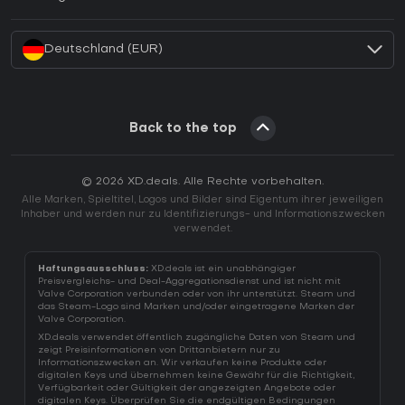
Wie aktiviert man einen Battle.net CD Key?
Deutschland (EUR)
Back to the top
© 2026 XD.deals. Alle Rechte vorbehalten.
Alle Marken, Spieltitel, Logos und Bilder sind Eigentum ihrer jeweiligen
Inhaber und werden nur zu Identifizierungs- und Informationszwecken
verwendet.
Haftungsausschluss:
XD.deals ist ein unabhängiger
Preisvergleichs- und Deal-Aggregationsdienst und ist nicht mit
Valve Corporation verbunden oder von ihr unterstützt. Steam und
das Steam-Logo sind Marken und/oder eingetragene Marken der
Valve Corporation.
XD.deals verwendet öffentlich zugängliche Daten von Steam und
zeigt Preisinformationen von Drittanbietern nur zu
Informationszwecken an. Wir verkaufen keine Produkte oder
digitalen Keys und übernehmen keine Gewähr für die Richtigkeit,
Verfügbarkeit oder Gültigkeit der angezeigten Angebote oder
digitalen Keys. Überprüfen Sie die endgültigen Bedingungen