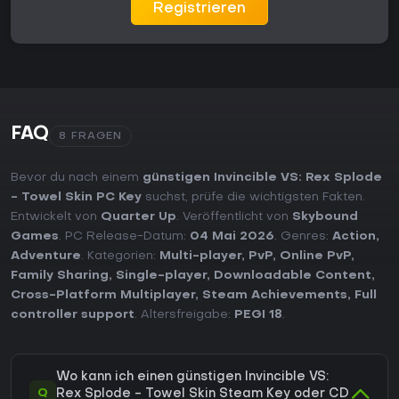
Registrieren
FAQ
8 FRAGEN
Bevor du nach einem
günstigen Invincible VS: Rex Splode
- Towel Skin PC Key
suchst, prüfe die wichtigsten Fakten.
Entwickelt von
Quarter Up
. Veröffentlicht von
Skybound
Games
. PC Release-Datum:
04 Mai 2026
. Genres:
Action
,
Adventure
. Kategorien:
Multi-player
,
PvP
,
Online PvP
,
Family Sharing
,
Single-player
,
Downloadable Content
,
Cross-Platform Multiplayer
,
Steam Achievements
,
Full
controller support
. Altersfreigabe:
PEGI 18
.
Wo kann ich einen günstigen Invincible VS:
Q
Rex Splode - Towel Skin Steam Key oder CD