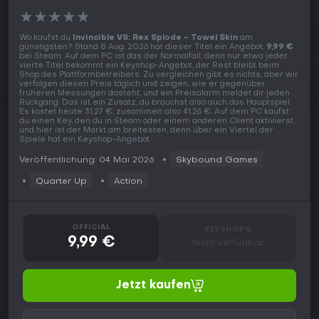
★
★
★
★
★
Wo kaufst du
Invincible VS: Rex Splode - Towel Skin
am
günstigsten? Stand 8 Aug. 2026 hat dieser Titel ein Angebot,
9,99 €
bei Steam. Auf dem PC ist das der Normalfall, denn nur etwa jeder
vierte Titel bekommt ein Keyshop-Angebot, der Rest bleibt beim
Shop des Plattformbetreibers. Zu vergleichen gibt es nichts, aber wir
verfolgen diesen Preis täglich und zeigen, wie er gegenüber
früheren Messungen dasteht, und ein Preisalarm meldet dir jeden
Rückgang. Das ist ein Zusatz, du brauchst also auch das Hauptspiel.
Es kostet heute 31,27 €, zusammen also 41,26 €. Auf dem PC kaufst
du einen Key, den du in Steam oder einem anderen Client aktivierst,
und hier ist der Markt am breitesten, denn über ein Viertel der
Spiele hat ein Keyshop-Angebot.
Veröffentlichung: 04 Mai 2026
Skybound Games
Quarter Up
Action
OFFICIAL
KEYSHOPS
9,99 €
Nicht verfügbar
Jetzt kaufen