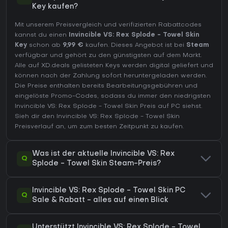
Key kaufen?
Mit unserem Preisvergleich und verifizierten Rabattcodes
kannst du einen
Invincible VS: Rex Splode - Towel Skin
Key
schon ab
9,99 €
kaufen. Dieses Angebot ist bei
Steam
verfügbar und gehört zu den günstigsten auf dem Markt.
Alle auf XD.deals gelisteten Keys werden digital geliefert und
können nach der Zahlung sofort heruntergeladen werden.
Die Preise enthalten bereits Bearbeitungsgebühren und
eingelöste Promo-Codes, sodass du immer den niedrigsten
Invincible VS: Rex Splode - Towel Skin Preis auf
PC
siehst.
Sieh dir den
Invincible VS: Rex Splode - Towel Skin
Preisverlauf
an, um zum besten Zeitpunkt zu kaufen.
Was ist der aktuelle Invincible VS: Rex
Q
Splode - Towel Skin Steam-Preis?
Invincible VS: Rex Splode - Towel Skin PC
Q
Sale & Rabatt - alles auf einen Blick
Unterstützt Invincible VS: Rex Splode - Towel