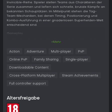
Invincible-Reihe. Spieler stellen Teams aus Charakteren der
Serie zusammen und liefern sich schnelle, brutale Kämpfe an
bekannten Schauplätzen. Im Mittelpunkt stehen die Tag-
Team-Mechaniken, bei denen Timing, Positionierung und
Kombo-Ausführung in einer gnadenlosen Superhelden-Welt
entscheidend sind.
Gameplay
Im Kampf wechseln drei Kämpfer pro Team während der
+Mehr
Runden ein und aus. Jeder Charakter bringt eigene Movesets
mit, die direkt aus den Fähigkeiten der Vorlage stammen -
Action
Adventure
Multi-player
PvP
von explosiven Angriffen bis hin zu enormer Körperkraft.
Hohe Mobilität, Luftangriffe und interaktive Umgebungen
Online PvP
Family Sharing
Single-player
belohnen präzise Eingaben und gutes Zusammenspiel. Das
System orientiert sich an klassischen Tag-Fightern, ergänzt
Downloadable Content
diese aber um einzigartige Zwei-Wege-Kombos, die lange
Cross-Platform Multiplayer
Steam Achievements
Ketten und spektakuläre Comebacks ermöglichen. Die
Präsentation setzt voll auf Gewalt und Gore mit detaillierten
Full controller support
Animationen, die die rohe Wucht jedes Treffers
unterstreichen. Auf dem PC lassen sich Tastatur und Maus
oder Controller nutzen und sorgen für eine reaktionsschnelle
Altersfreigabe
Steuerung auf unterschiedlicher Hardware.
Spielmodi