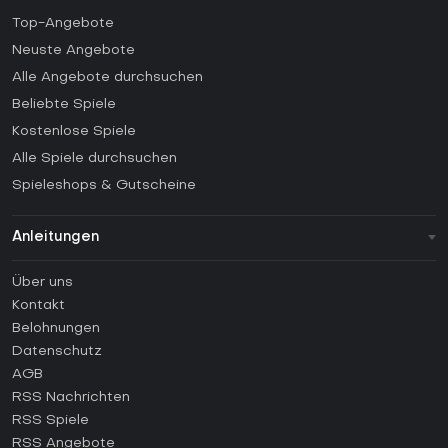
Top-Angebote
Neuste Angebote
Alle Angebote durchsuchen
Beliebte Spiele
Kostenlose Spiele
Alle Spiele durchsuchen
Spieleshops & Gutscheine
Anleitungen
FAQ
Über uns
Anleitungen
Kontakt
Wie aktiviert man einen Steam CD Key?
Belohnungen
Wie aktiviert man einen Epic Games CD Key?
Datenschutz
AGB
Wie aktiviert man einen GOG CD Key?
RSS Nachrichten
Wie aktiviert man einen Ubisoft Connect CD Key?
RSS Spiele
Wie aktiviert man einen EA App CD Key?
RSS Angebote