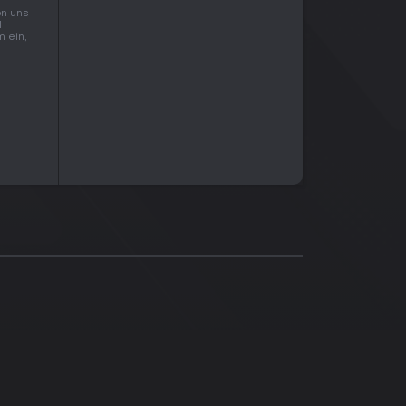
on uns
l
m ein,