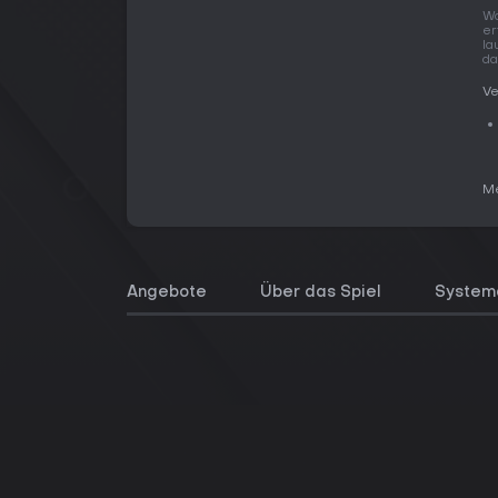
Wo
er
la
da
Ve
Me
Angebote
Über das Spiel
System