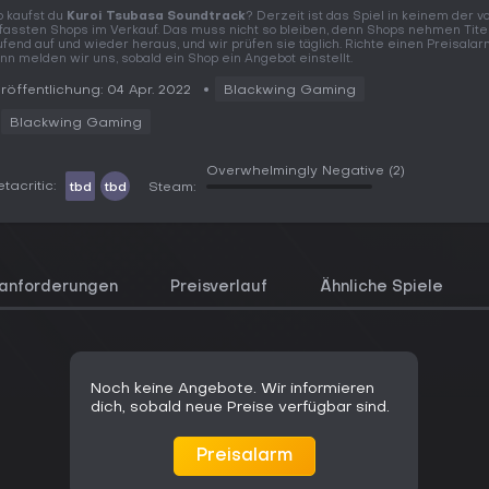
 kaufst du
Kuroi Tsubasa Soundtrack
? Derzeit ist das Spiel in keinem der v
fassten Shops im Verkauf. Das muss nicht so bleiben, denn Shops nehmen Tite
ufend auf und wieder heraus, und wir prüfen sie täglich. Richte einen Preisalar
nn melden wir uns, sobald ein Shop ein Angebot einstellt.
röffentlichung: 04 Apr. 2022
Blackwing Gaming
Blackwing Gaming
Overwhelmingly Negative
(2)
tacritic:
tbd
tbd
Steam:
anforderungen
Preisverlauf
Ähnliche Spiele
Noch keine Angebote. Wir informieren
dich, sobald neue Preise verfügbar sind.
Preisalarm