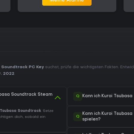
Meine Alarme
a Soundtrack PC Key
suchst, prüfe die wichtigsten Fakten. Entwi
. 2022
.
subasa Soundtrack Steam
Q
Kann ich Kuroi Tsubas
 Tsubasa Soundtrack
. Setze
Kann ich Kuroi Tsubas
Q
htigen dich, sobald ein
spielen?