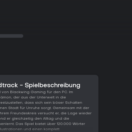
track - Spielbeschreibung
el von Blackwing Gaming für den PC. Im
Dämon, der aus der Unterwelt in die
estzustellen, dass sich sein böser Schatten
inen Stadt für Unruhe sorgt. Gemeinsam mit der
hrem Freundeskreis versucht er, die Lage wieder
nd er gleichzeitig den Alltag und die
enlernt. Das Spiel bietet über 120.000 Wörter
llustrationen und einen komplett