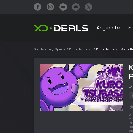
Angebote
S
Startseite
Spiele
Kuroi Tsubasa
Kuroi Tsubasa Soundt
K
Di
Wo
er
la
da
br