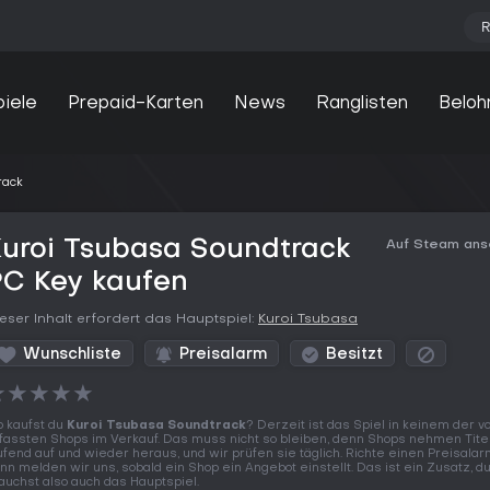
R
piele
Prepaid-Karten
News
Ranglisten
Beloh
rack
uroi Tsubasa Soundtrack
Auf Steam an
PC Key kaufen
eser Inhalt erfordert das Hauptspiel:
Kuroi Tsubasa
Wunschliste
Preisalarm
Besitzt
★
★
★
★
★
 kaufst du
Kuroi Tsubasa Soundtrack
? Derzeit ist das Spiel in keinem der v
fassten Shops im Verkauf. Das muss nicht so bleiben, denn Shops nehmen Tite
ufend auf und wieder heraus, und wir prüfen sie täglich. Richte einen Preisalar
nn melden wir uns, sobald ein Shop ein Angebot einstellt. Das ist ein Zusatz, d
auchst also auch das Hauptspiel.