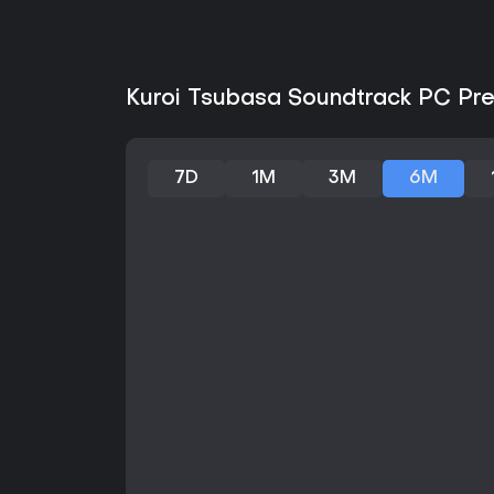
Kuroi Tsubasa Soundtrack PC Pre
7D
1M
3M
6M