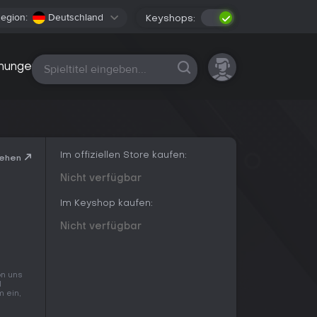
egion:
Deutschland
Keyshops:
Alle Plattformen
nungen
Im offiziellen Store kaufen:
sehen
Nicht verfügbar
Im Keyshop kaufen:
Nicht verfügbar
on uns
l
m ein,
u