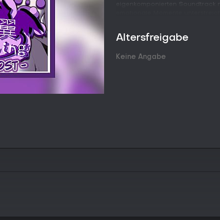
eigenkomponierten Soundtrack mi
emotionale Momente unterstreich
Gameplay
Altersfreigabe
Im Zentrum steht das Voranschre
gelegentliche Entscheidungen de
Keine Angabe
Richtungen lenken. Dabei decken
Stadt und ihre Bewohner auf. Die
indem Orte besucht und Charakt
Besonderen Wert legt das Spiel 
leichtere, humorvolle Augenblick
Alle Hauptcharaktere sind von r
eigene Persönlichkeiten mit, die
Soundtrack trägt maßgeblich zur
Alltagsszenen bis hin zu anges
Spielmodi
Kuroi Tsubasa ist ein Singlepla
die durch die Entscheidungen d
für Wiederspielbarkeit, da sie 
ohne die grundsätzlich lineare S
Wettkampf- oder Mehrspielermodi
voranzutreiben und Erfolge frei
Abschlüsse geknüpft sind.