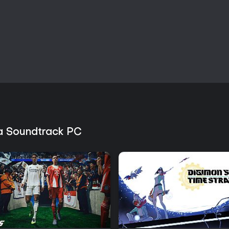
Wer narrative Erlebnisse mit sta
Geschichten um gefundene Famil
hier am meisten finden.
sa Soundtrack PC