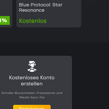
Blue Protocol: Star
Little Ni
Resonance
34,23 €
4%
Kostenlos
14,72 €
Kostenloses Konto
erstellen
Schalte Wunschlisten, Preisalarme und
Steam-Sync frei