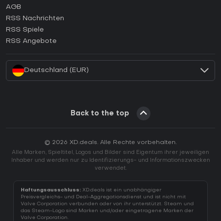
AGB
Wie aktiviert man einen GOG CD Key?
RSS Nachrichten
Wie aktiviert man einen Ubisoft Connect CD Key?
RSS Spiele
Wie aktiviert man einen EA App CD Key?
RSS Angebote
Wie aktiviert man einen Battle.net CD Key?
Deutschland (EUR)
Back to the top
© 2026 XD.deals. Alle Rechte vorbehalten.
Alle Marken, Spieltitel, Logos und Bilder sind Eigentum ihrer jeweiligen
Inhaber und werden nur zu Identifizierungs- und Informationszwecken
verwendet.
Haftungsausschluss:
XD.deals ist ein unabhängiger
Preisvergleichs- und Deal-Aggregationsdienst und ist nicht mit
Valve Corporation verbunden oder von ihr unterstützt. Steam und
das Steam-Logo sind Marken und/oder eingetragene Marken der
Valve Corporation.