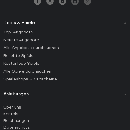
Deals & Spiele
Top-Angebote
Neuste Angebote
Alle Angebote durchsuchen
Beliebte Spiele
Kostenlose Spiele
Alle Spiele durchsuchen
Spieleshops & Gutscheine
Anleitungen
FAQ
Über uns
Anleitungen
Kontakt
Wie aktiviert man einen Steam CD Key?
Belohnungen
Wie aktiviert man einen Epic Games CD Key?
Datenschutz