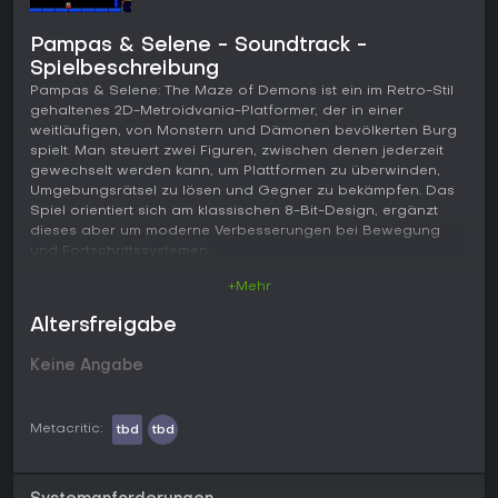
Pampas & Selene - Soundtrack -
Spielbeschreibung
Pampas & Selene: The Maze of Demons ist ein im Retro-Stil
gehaltenes 2D-Metroidvania-Platformer, der in einer
weitläufigen, von Monstern und Dämonen bevölkerten Burg
spielt. Man steuert zwei Figuren, zwischen denen jederzeit
gewechselt werden kann, um Plattformen zu überwinden,
Umgebungsrätsel zu lösen und Gegner zu bekämpfen. Das
Spiel orientiert sich am klassischen 8-Bit-Design, ergänzt
dieses aber um moderne Verbesserungen bei Bewegung
und Fortschrittssystemen.
+Mehr
Gameplay
Im Mittelpunkt steht die Erkundung einer großen,
Altersfreigabe
zusammenhängenden Burg, die als zentrales Hub dient.
Spieler durchqueren Räume, entdecken neue Bereiche und
Keine Angabe
kehren mit neuen Fähigkeiten zurück, um zuvor
unzugängliche Stellen zu erreichen. Pampas setzt auf ein
schnelles Schwert im Nahkampf und erhält später einen
Metacritic:
tbd
tbd
Bogen für Fernangriffe. Selene nutzt einen langsameren
Zauberstab, der auf Distanz stark ist und sich besonders
unter Wasser bewährt, da sie dort länger tauchen kann. Der
Wechsel zwischen den Charakteren erfolgt per Knopfdruck