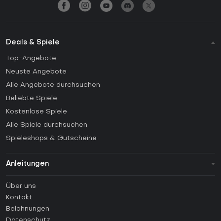
Deals & Spiele
Top-Angebote
Neuste Angebote
Alle Angebote durchsuchen
Beliebte Spiele
Kostenlose Spiele
Alle Spiele durchsuchen
Spieleshops & Gutscheine
Anleitungen
FAQ
Über uns
Anleitungen
Kontakt
Wie aktiviert man einen Steam CD Key?
Belohnungen
Wie aktiviert man einen Epic Games CD Key?
Datenschutz