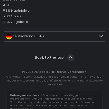
AGB
Wie aktiviert man einen GOG CD Key?
RSS Nachrichten
Wie aktiviert man einen Ubisoft Connect CD Key?
RSS Spiele
Wie aktiviert man einen EA App CD Key?
RSS Angebote
Wie aktiviert man einen Battle.net CD Key?
Deutschland (EUR)
Back to the top
© 2026 XD.deals. Alle Rechte vorbehalten.
Alle Marken, Spieltitel, Logos und Bilder sind Eigentum ihrer jeweiligen
Inhaber und werden nur zu Identifizierungs- und Informationszwecken
verwendet.
Haftungsausschluss:
XD.deals ist ein unabhängiger
Preisvergleichs- und Deal-Aggregationsdienst und ist nicht mit
Valve Corporation verbunden oder von ihr unterstützt. Steam und
das Steam-Logo sind Marken und/oder eingetragene Marken der