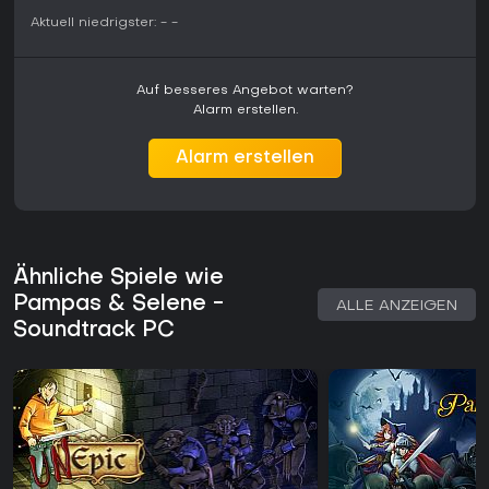
Sessions eignet. Die Kompositionen unterstützen die
Aktuell niedrigster:
-
-
Atmosphäre der Burg und der Dungeon-Begegnungen,
ohne die Plattform- und Kampf-Feedbacks zu übertönen.
Lohnt sich das Spiel?
Auf besseres Angebot warten?
Alarm erstellen.
Spieler, die Retro-Metroidvanias mit präzisem Platforming
und Charakterwechsel-Mechaniken schätzen, finden hier
eine fokussierte Erfahrung. Das Schloss als Hub und die
Alarm erstellen
Dungeon-Struktur belohnen gründliche Erkundung, während
der lokale Koop-Modus eine kooperative Ebene für Spieler
mit einem zweiten Mitspieler bietet. Die Resonanz hebt die
gelungene Hommage an klassische MSX-Titel und die
responsive Steuerung hervor, wobei gelegentlich kleinere
Schwächen im Pacing oder der Kartenübersichtlichkeit
Ähnliche Spiele wie
erwähnt werden.
Pampas & Selene -
ALLE ANZEIGEN
Soundtrack PC
Das Spiel läuft auf dem PC und ist als abgeschlossenes
Spiel ohne saisonale Inhalte erhältlich. Es richtet sich an
Fans von 8-Bit-inspirierten Platformern, die Wert auf
Fähigkeitsfortschritt und nicht-lineare Burgnavigation legen.
Wer eine klassische Retro-Adventure-Erfahrung mit
optionalem Koop sucht, wird den gleichbleibenden Loop
aus Erkundung und Kampf wahrscheinlich zu schätzen
wissen.