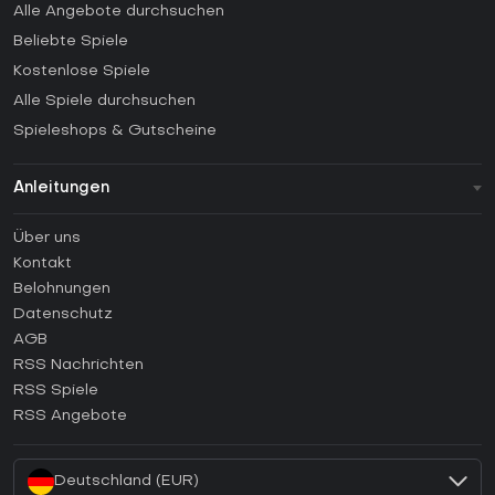
Alle Angebote durchsuchen
Beliebte Spiele
Kostenlose Spiele
Alle Spiele durchsuchen
Spieleshops & Gutscheine
Anleitungen
FAQ
Über uns
Anleitungen
Kontakt
Wie aktiviert man einen Steam CD Key?
Belohnungen
Wie aktiviert man einen Epic Games CD Key?
Datenschutz
AGB
Wie aktiviert man einen GOG CD Key?
RSS Nachrichten
Wie aktiviert man einen Ubisoft Connect CD Key?
RSS Spiele
Wie aktiviert man einen EA App CD Key?
RSS Angebote
Wie aktiviert man einen Battle.net CD Key?
Deutschland (EUR)