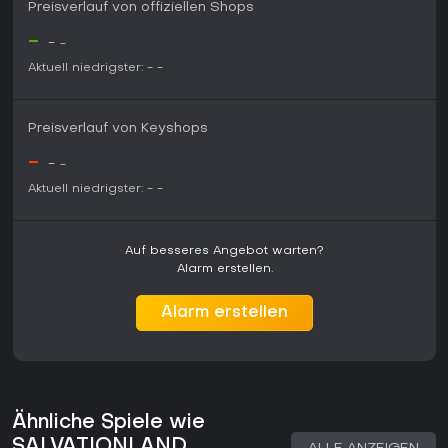
zudem Mehrwert für alle, die sich für das Sounddesign und
Preisverlauf von offiziellen Shops
die atmosphärische Tonlage interessieren.
-
-
-
Aktuell niedrigster:
-
-
Preisverlauf von Keyshops
-
-
-
Aktuell niedrigster:
-
-
Auf besseres Angebot warten?
Alarm erstellen.
Alarm erstellen
Ähnliche Spiele wie
SALVATIONLAND