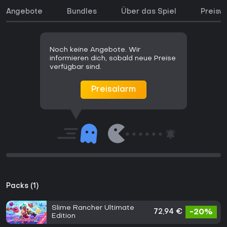
Angebote
Bundles
Über das Spiel
Preisve
Noch keine Angebote. Wir
informieren dich, sobald neue Preise
verfügbar sind.
Preisalarm
Packs (1)
Slime Rancher Ultimate
72,94 €
-20%
Edition