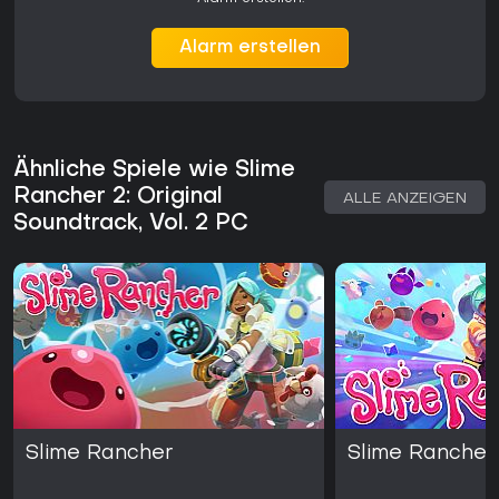
Lohnt sich das Spiel?
Slime Rancher 2 erschien im September 2025 in der
Alarm erstellen
Vollversion und erhält weiterhin Updates, darunter das
Radiant Slime Sanctuary-Content im Jahr 2026. Auf Steam
liegt die Bewertung bei „Sehr positiv" - basierend auf über
23.000 Rezensionen.
Das Spiel richtet sich an alle, die methodisches
Ähnliche Spiele wie Slime
Ressourcenmanagement, Kreaturen-Sammlung und offenes
Rancher 2: Original
Bauen in einer farbenfrohen Welt mögen. Wer eine
ALLE ANZEIGEN
stressarme Einzelspieler-Erfahrung mit kontinuierlichen
Soundtrack, Vol. 2 PC
Inhalten sucht, findet in den Ranch-Systemen und der Insel-
Erkundung dauerhaft Abwechslung.
Auf dem PC lässt sich das Spielerlebnis mit all seinen
Fortschritts- und Anpassungsmöglichkeiten voll auskosten -
unterstützt durch den umfangreichen Soundtrack, der lange
Sessions ohne Unterbrechung begleitet.
Slime Rancher
Slime Rancher