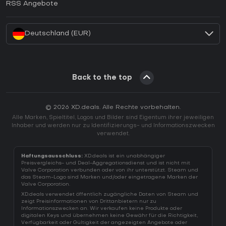
RSS Angebote
Wie aktiviert man einen Battle.net CD Key?
Deutschland (EUR)
Back to the top
© 2026 XD.deals. Alle Rechte vorbehalten.
Alle Marken, Spieltitel, Logos und Bilder sind Eigentum ihrer jeweiligen
Inhaber und werden nur zu Identifizierungs- und Informationszwecken
verwendet.
Haftungsausschluss:
XD.deals ist ein unabhängiger
Preisvergleichs- und Deal-Aggregationsdienst und ist nicht mit
Valve Corporation verbunden oder von ihr unterstützt. Steam und
das Steam-Logo sind Marken und/oder eingetragene Marken der
Valve Corporation.
XD.deals verwendet öffentlich zugängliche Daten von Steam und
zeigt Preisinformationen von Drittanbietern nur zu
Informationszwecken an. Wir verkaufen keine Produkte oder
digitalen Keys und übernehmen keine Gewähr für die Richtigkeit,
Verfügbarkeit oder Gültigkeit der angezeigten Angebote oder