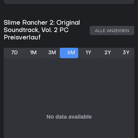
sich die Landschaft während deiner Ausflüge verhält.
Mit wachsender Ranch gewinnen Bau und Automatisierung
an Bedeutung. Du erweiterst die Anlagen, verhinderst
Slime Rancher 2: Original
Probleme durch gezieltes Management der Schleime und
Soundtrack, Vol. 2 PC
ALLE ANZEIGEN
optimierst die Produktion über clevere Gehege- und
Preisverlauf
Fütterungsplanung. Die offene Welt lädt dazu ein, immer
wieder hinauszuziehen, während du gleichzeitig die Basis
pflegst.
7D
1M
3M
6M
1Y
2Y
3Y
Spielmodi
Slime Rancher 2 ist ein reines Einzelspieler-Erlebnis ohne
Multiplayer-Elemente. Die flexible Struktur erlaubt es dir, in
deinem eigenen Tempo zu ranchen, Ressourcen zu sammeln
oder die Welt zu erkunden, ohne Druck durch andere Spieler.
Der Fortschritt verläuft über eine fortlaufende Kampagne, in
der deine Entscheidungen bei Schleimauswahl und Ranch-
Layout das persönliche Erlebnis prägen. Je nach Spielweise
ergeben sich unterschiedliche Schwerpunkte - etwa die
Maximierung bestimmter Plort-Erträge oder ein
ausgewogenes Verhältnis von Ausbau und
Ressourcenverbrauch.
Erkundung und Entdeckungen