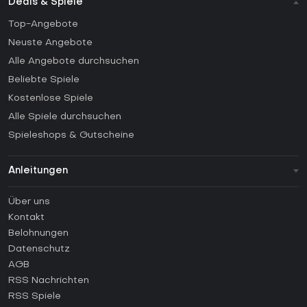
Deals & Spiele
Top-Angebote
Neuste Angebote
Alle Angebote durchsuchen
Beliebte Spiele
Kostenlose Spiele
Alle Spiele durchsuchen
Spieleshops & Gutscheine
Anleitungen
FAQ
Über uns
Anleitungen
Kontakt
Wie aktiviert man einen Steam CD Key?
Belohnungen
Wie aktiviert man einen Epic Games CD Key?
Datenschutz
AGB
Wie aktiviert man einen GOG CD Key?
RSS Nachrichten
Wie aktiviert man einen Ubisoft Connect CD Key?
RSS Spiele
Wie aktiviert man einen EA App CD Key?