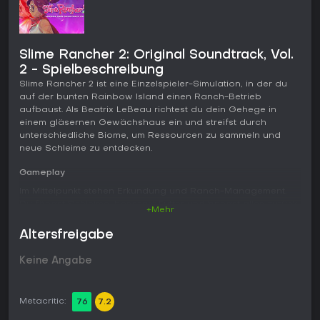
Slime Rancher 2: Original Soundtrack, Vol.
2 - Spielbeschreibung
Slime Rancher 2 ist eine Einzelspieler-Simulation, in der du
auf der bunten Rainbow Island einen Ranch-Betrieb
aufbaust. Als Beatrix LeBeau richtest du dein Gehege in
einem gläsernen Gewächshaus ein und streifst durch
unterschiedliche Biome, um Ressourcen zu sammeln und
neue Schleime zu entdecken.
Gameplay
Im Mittelpunkt stehen Erkundung und Ranch-Management.
Du fängst Schleime, besorgst Futter und bringst alles zurück,
+Mehr
um die Tiere in Gehegen unterzubringen. Durch Fütterung
produzieren sie Plorts, die du gegen Newbucks verkaufst
Altersfreigabe
und damit Upgrades, Gadgets und Erweiterungen
finanzierst.
Keine Angabe
Schleime reagieren auf Futter und Umgebung und können
sich bei bestimmten Plorts zu größeren Formen verbinden.
Metacritic:
76
7.2
Ein dynamisches Wettersystem mit Regen, Wind und
Gewittern beeinflusst, welche Schleime auftauchen und wie