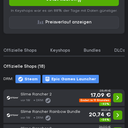
In Keyshops war es an 88% der Tage mit Daten günstiger.
Preisverlauf anzeigen
Offizielle Shops
Keyshops
Bundles
DLCs
Offizielle Shops (18)
DRM:
Steam
Epic Games Launcher
28,49 €
Slime Rancher 2
17,09 €
vor 1W
DRM:
Endet in 11 Stunden
-40%
45,11 €
Slime Rancher Rainbow Bundle
20,74 €
vor 1W
DRM:
-54%
26,00 €