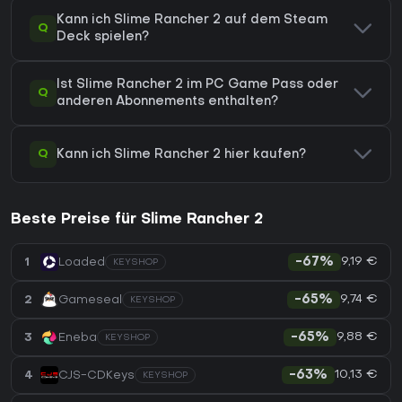
Kann ich Slime Rancher 2 auf dem Steam
Q
Deck spielen?
Ist Slime Rancher 2 im PC Game Pass oder
Q
anderen Abonnements enthalten?
Q
Kann ich Slime Rancher 2 hier kaufen?
Beste Preise für Slime Rancher 2
9,19 €
1
Loaded
-67%
KEYSHOP
9,74 €
2
Gameseal
-65%
KEYSHOP
9,88 €
3
Eneba
-65%
KEYSHOP
10,13 €
4
CJS-CDKeys
-63%
KEYSHOP