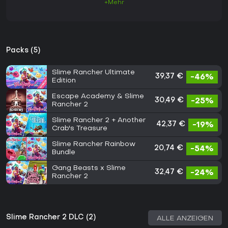
+Mehr
Packs (5)
Slime Rancher Ultimate
39,37 €
-46%
Edition
Escape Academy & Slime
30,49 €
-25%
Rancher 2
Slime Rancher 2 + Another
42,37 €
-19%
Crab's Treasure
Slime Rancher Rainbow
20,74 €
-54%
Bundle
Gang Beasts x Slime
32,47 €
-24%
Rancher 2
Slime Rancher 2 DLC (2)
ALLE ANZEIGEN