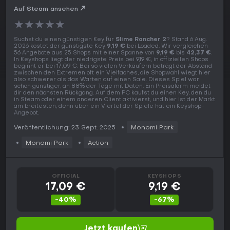
Auf Steam ansehen
★
★
★
★
★
Suchst du einen günstigen Key für
Slime Rancher 2
? Stand 6 Aug.
2026 kostet der günstigste Key
9,19 €
bei Loaded. Wir vergleichen
56 Angebote aus 25 Shops mit einer Spanne von
9,19 €
bis
42,37 €
.
In Keyshops liegt der niedrigste Preis bei 9,19 €, in offiziellen Shops
beginnt er bei 17,09 €. Bei so vielen Verkäufern beträgt der Abstand
zwischen den Extremen oft ein Vielfaches, die Shopwahl wiegt hier
also schwerer als das Warten auf einen Sale. Dieses Spiel war
schon günstiger, an 88% der Tage mit Daten. Ein Preisalarm meldet
dir den nächsten Rückgang. Auf dem PC kaufst du einen Key, den du
in Steam oder einem anderen Client aktivierst, und hier ist der Markt
am breitesten, denn über ein Viertel der Spiele hat ein Keyshop-
Angebot.
Veröffentlichung: 23 Sept. 2025
Monomi Park
Monomi Park
Action
OFFICIAL
KEYSHOPS
17,09 €
9,19 €
-40%
-67%
Jetzt kaufen