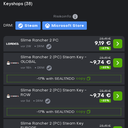
Keyshops (38)
Risikoinfo:
DRM:
Steam
Microsoft Store
28,49 €
Slime Rancher 2 PC
9,19 €
vor 2W
DRM:
-67%
Slime Rancher 2 (PC) Steam Key -
28,49 €
GLOBAL
~9,74 €
-65%
vor 18h
DRM:
copy
-17% with SEAL17XDD
Slime Rancher 2 (PC) Steam Key -
28,49 €
ROW
~9,74 €
-65%
vor 5d
DRM:
copy
-17% with SEAL17XDD
Slime Rancher 2 (PC) Steam Key
28,49 €