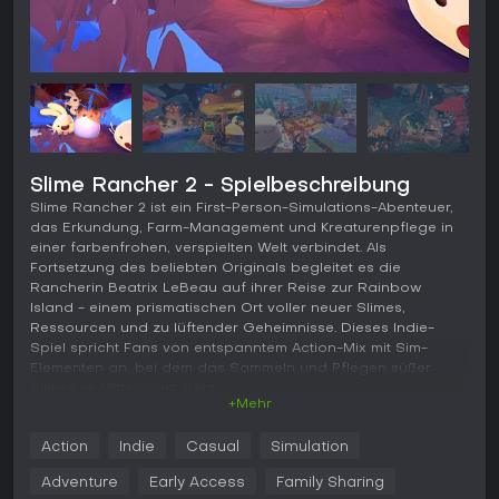
Slime Rancher 2 - Spielbeschreibung
Slime Rancher 2 ist ein First-Person-Simulations-Abenteuer,
das Erkundung, Farm-Management und Kreaturenpflege in
einer farbenfrohen, verspielten Welt verbindet. Als
Fortsetzung des beliebten Originals begleitet es die
Rancherin Beatrix LeBeau auf ihrer Reise zur Rainbow
Island - einem prismatischen Ort voller neuer Slimes,
Ressourcen und zu lüftender Geheimnisse. Dieses Indie-
Spiel spricht Fans von entspanntem Action-Mix mit Sim-
Elementen an, bei dem das Sammeln und Pflegen süßer
Slimes im Mittelpunkt steht.
+Mehr
Gameplay
Action
Indie
Casual
Simulation
In Slime Rancher 2 dreht sich alles um die Erkundung der
lebendigen Landschaften der Rainbow Island, um
Adventure
Early Access
Family Sharing
verschiedene Slimes zu entdecken und einzufangen. Mit dem