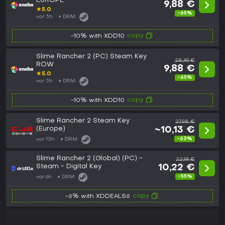
EUROPE
9,88 €
★
5.0
-65%
vor 3h
DRM:
copy
-10% with XDD10
Slime Rancher 2 (PC) Steam Key
28,49 €
ROW
9,88 €
★
5.0
-65%
vor 3h
DRM:
copy
-10% with XDD10
Slime Rancher 2 Steam Key
27,98 €
(Europe)
~10,13 €
-63%
vor 13h
DRM:
Slime Rancher 2 (Global) (PC) -
22,99 €
Steam - Digital Key
10,22 €
-55%
vor 6h
DRM:
copy
-6% with XDDEALS6