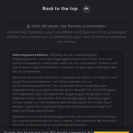
Back to the top
© 2026 XD.deals. Alle Rechte vorbehalten.
Alle Marken, Spieltitel, Logos und Bilder sind Eigentum ihrer jeweiligen
Inhaber und werden nur zu Identifizierungs- und Informationszwecken
verwendet.
Haftungsausschluss:
XD.deals ist ein unabhängiger
Preisvergleichs- und Deal-Aggregationsdienst und ist nicht mit
Valve Corporation verbunden oder von ihr unterstützt. Steam und
das Steam-Logo sind Marken und/oder eingetragene Marken der
Valve Corporation.
XD.deals verwendet öffentlich zugängliche Daten von Steam und
zeigt Preisinformationen von Drittanbietern nur zu
Informationszwecken an. Wir verkaufen keine Produkte oder
digitalen Keys und übernehmen keine Gewähr für die Richtigkeit,
Verfügbarkeit oder Gültigkeit der angezeigten Angebote oder
digitalen Keys. Überprüfen Sie die endgültigen Bedingungen
immer direkt auf der Website des Shops, bevor Sie einen Kauf
tätigen. Jeder Kauf digitaler Keys bei Drittanbietern erfolgt auf
eigenes Risiko des Nutzers.
XD.deals nimmt an Partnerprogrammen teil und kann Provisionen
für qualifizierende Käufe über unsere Links erhalten. Als Amazon-
Partner verdienen wir an qualifizierten Käufen.