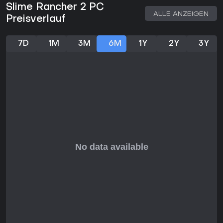
Slime Rancher 2 PC
erst recht jetzt in kompletter Form mit laufendem Support.
ALLE ANZEIGEN
Preisverlauf
Wer tiefe Mechaniken oder Multiplayer sucht, kommt weniger
auf seine Kosten, doch die Stärken machen es zur soliden
Wahl für verspielte Entspannung.
7D
1M
3M
6M
1Y
2Y
3Y