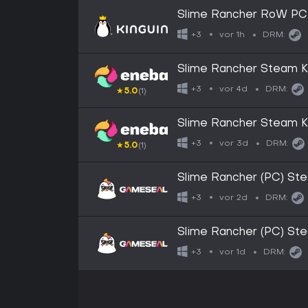
Slime Rancher RoW P
vor 1h
+3
DRM:
Slime Rancher Steam
vor 4d
+3
DRM:
★
5.0
(1)
Slime Rancher Steam 
vor 3d
+3
DRM:
★
5.0
(1)
Slime Rancher (PC) St
vor 2d
+3
DRM:
Slime Rancher (PC) S
vor 1d
+3
DRM: