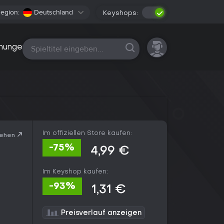
egion:
Deutschland
Keyshops:
Alle Plattformen
nungen
Im offiziellen Store kaufen:
sehen
-75%
4,99 €
Im Keyshop kaufen:
-93%
1,31 €
Preisverlauf anzeigen