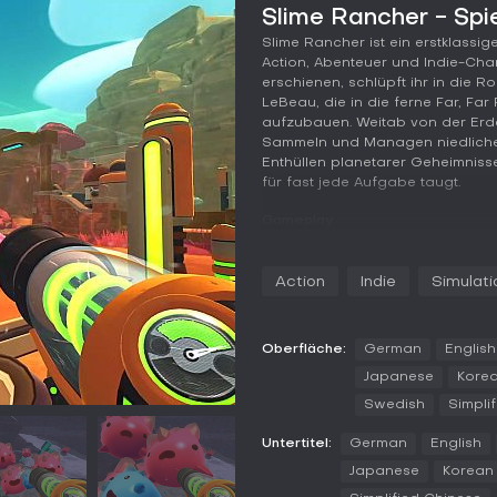
Slime Rancher - Spi
Slime Rancher ist ein erstklassi
Action, Abenteuer und Indie-Char
erschienen, schlüpft ihr in die R
LeBeau, die in die ferne Far, Fa
aufzubauen. Weitab von der Erd
Sammeln und Managen niedliche
Enthüllen planetarer Geheimnisse
für fast jede Aufgabe taugt.
Gameplay
Im Kern von Slime Rancher steh
eine heruntergekommene Ranch v
Action
Indie
Simulati
Täglich geht's in die Wildnis, u
Kreaturen, Ressourcen und sogar
ihr die Slimes mit Früchten, Gem
erzeugen, die ihr auf dem Markt
Oberfläche:
German
English
Japanese
Kore
Upgrades sind entscheidend: Mit
Swedish
Simpli
mehr Kapazität oder neue Feature
und erweitert das Ranch-Layout. 
Untertitel:
German
English
Ressourcen Gadgets, Deko und To
freischalten. So übernehmen p
Japanese
Korean
Routineaufgaben wie Füttern od