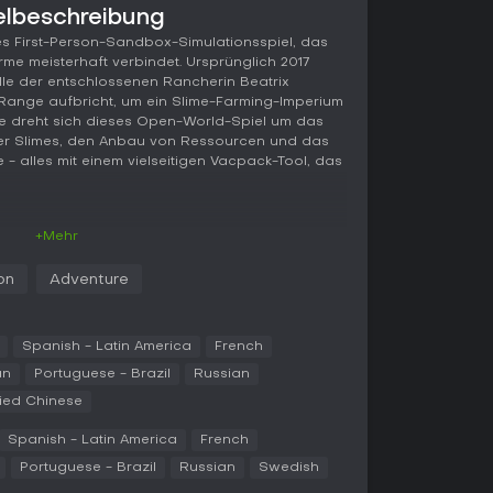
elbeschreibung
ges First-Person-Sandbox-Simulationsspiel, das
me meisterhaft verbindet. Ursprünglich 2017
olle der entschlossenen Rancherin Beatrix
r Range aufbricht, um ein Slime-Farming-Imperium
e dreht sich dieses Open-World-Spiel um das
r Slimes, den Anbau von Ressourcen und das
 - alles mit einem vielseitigen Vacpack-Tool, das
+Mehr
en Erkundung und Ranch-Management. Ihr erbt
on Hobson Twillgers und baut sie wieder auf.
on
Adventure
m mit dem Vacpack Slimes einzufangen, das
 Wasser aufsaugt. Zurück auf der Ranch füttert
üse oder Chickadoos, um wertvolle Plorts zu
 gegen Newbucks verkauft.
Spanish - Latin America
French
an
Portuguese - Brazil
Russian
 den Einnahmen verbessert ihr das Vacpack für
fied Chinese
s, baut Corrals für sichere Slime-Unterkünfte
Wichtig ist die Slime Science, bei der seltene
Spanish - Latin America
French
ols für Automatisierung und Effizienz
rogrammable Drones aus dem Automatic Update
Portuguese - Brazil
Russian
Swedish
er Sammeln.