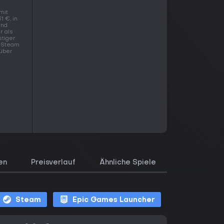
mit
1 €, in
and
r als
stiger
n Steam
 über
en
Preisverlauf
Ähnliche Spiele
Bewertung
Steam
Epic Games Launcher