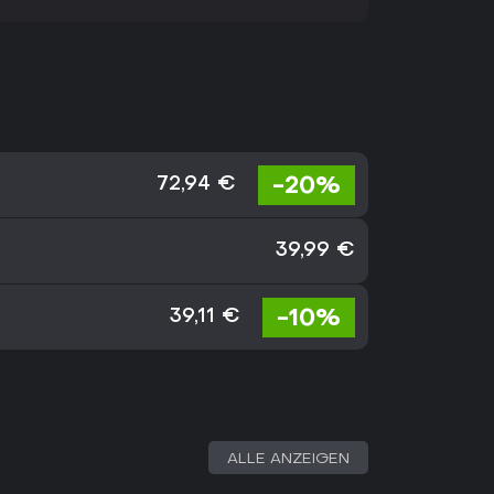
-20%
72,94 €
39,99 €
-10%
39,11 €
ALLE ANZEIGEN