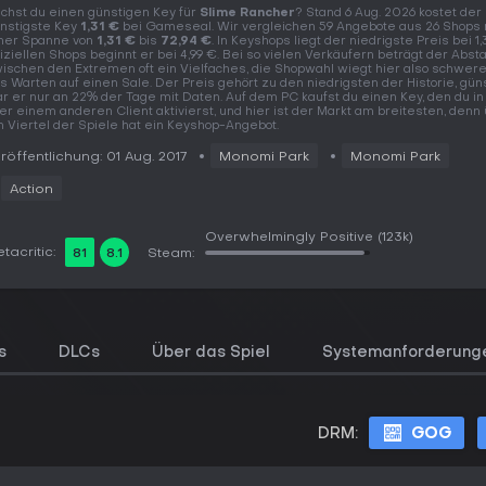
chst du einen günstigen Key für
Slime Rancher
? Stand 6 Aug. 2026 kostet der
nstigste Key
1,31 €
bei Gameseal. Wir vergleichen 59 Angebote aus 26 Shops 
ner Spanne von
1,31 €
bis
72,94 €
. In Keyshops liegt der niedrigste Preis bei 1,3
fiziellen Shops beginnt er bei 4,99 €. Bei so vielen Verkäufern beträgt der Abst
ischen den Extremen oft ein Vielfaches, die Shopwahl wiegt hier also schwere
s Warten auf einen Sale. Der Preis gehört zu den niedrigsten der Historie, gün
r er nur an 22% der Tage mit Daten. Auf dem PC kaufst du einen Key, den du i
er einem anderen Client aktivierst, und hier ist der Markt am breitesten, denn
n Viertel der Spiele hat ein Keyshop-Angebot.
röffentlichung: 01 Aug. 2017
Monomi Park
Monomi Park
Action
Overwhelmingly Positive
(123k)
tacritic:
81
8.1
Steam:
s
DLCs
Über das Spiel
Systemanforderung
DRM:
GOG