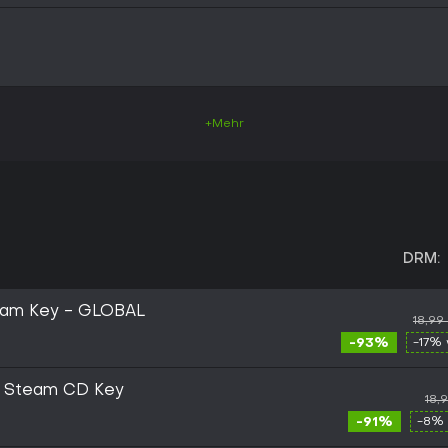
+Mehr
DRM:
team Key - GLOBAL
18,99
-93%
-17% 
C Steam CD Key
18,
-91%
-8% 