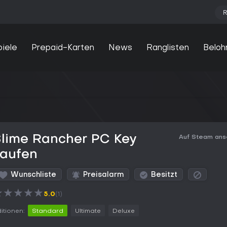
R
piele
Prepaid-Karten
News
Ranglisten
Beloh
Slime Rancher PC Key
Auf Steam an
kaufen
Wunschliste
Preisalarm
Besitzt
★
★
★
★
★
5.0
(1)
itionen:
Standard
Ultimate
Deluxe