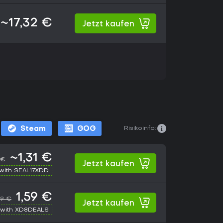
~17,32 €
Jetzt kaufen
Risikoinfo:
Steam
GOG
~1,31 €
 €
Jetzt kaufen
with SEAL17XDD
1,59 €
99 €
Jetzt kaufen
with XD8DEALS