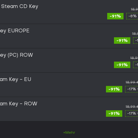
C Steam CD Key
18,
-91%
-8% 
 Key EUROPE
18
-91%
-
Key (PC) ROW
18,
-91%
-
eam Key - EU
18,99 
-91%
-17% 
team Key - ROW
18,99 
-91%
-17% 
+Mehr