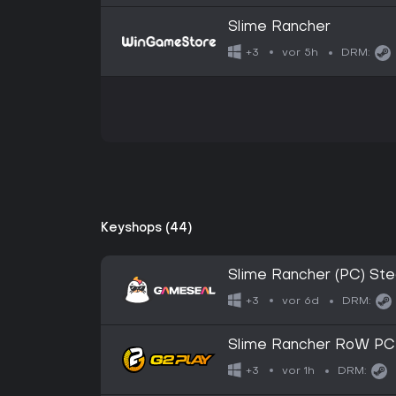
Slime Rancher
vor 5h
+3
DRM:
Keyshops (44)
Slime Rancher (PC) S
vor 6d
+3
DRM:
Slime Rancher RoW P
vor 1h
+3
DRM: