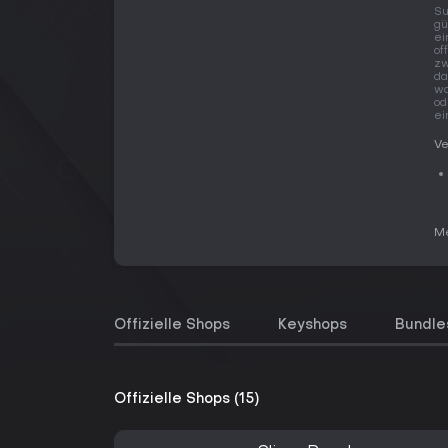
Su
gü
ei
of
zw
da
wa
od
ei
Ve
Me
Offizielle Shops
Keyshops
Bundle
Offizielle Shops (15)