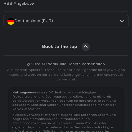
Wie aktiviert man einen EA App CD Key?
RSS Angebote
Wie aktiviert man einen Battle.net CD Key?
Deutschland (EUR)
Back to the top
© 2026 XD.deals. Alle Rechte vorbehalten.
Alle Marken, Spieltitel, Logos und Bilder sind Eigentum ihrer jeweiligen
Inhaber und werden nur zu Identifizierungs- und Informationszwecken
verwendet.
Haftungsausschluss:
XD.deals ist ein unabhängiger
Preisvergleichs- und Deal-Aggregationsdienst und ist nicht mit
Valve Corporation verbunden oder von ihr unterstützt. Steam und
das Steam-Logo sind Marken und/oder eingetragene Marken der
Valve Corporation.
XD.deals verwendet öffentlich zugängliche Daten von Steam und
zeigt Preisinformationen von Drittanbietern nur zu
Informationszwecken an. Wir verkaufen keine Produkte oder
digitalen Keys und übernehmen keine Gewähr für die Richtigkeit,
Verfügbarkeit oder Gültigkeit der angezeigten Angebote oder