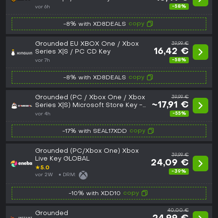
-58%
vor 6h
copy
-8% with XD8DEALS
Grounded EU XBOX One / Xbox
39,99 €
16,42 €
Series X|S / PC CD Key
-58%
vor 7h
copy
-8% with XD8DEALS
Grounded (PC / Xbox One / Xbox
39,99 €
~17,91 €
Series X|S) Microsoft Store Key -
EU
-55%
vor 4h
copy
-17% with SEAL17XDD
Grounded (PC/Xbox One) Xbox
39,99 €
Live Key GLOBAL
24,09 €
★
5.0
-39%
vor 2W
DRM:
copy
-10% with XDD10
40,00 €
Grounded