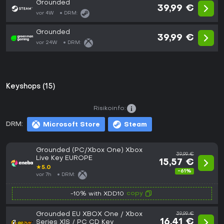
Grounded
39,99 €
vor 4W
DRM:
Grounded
39,99 €
vor 24W
DRM:
Keyshops (15)
Risikoinfo:
DRM:
Microsoft Store
Steam
Grounded (PC/Xbox One) Xbox
39,99 €
Live Key EUROPE
15,57 €
★
5.0
-61%
vor 7h
DRM:
copy
-10% with XDD10
Grounded EU XBOX One / Xbox
39,99 €
16,41 €
Series X|S / PC CD Key