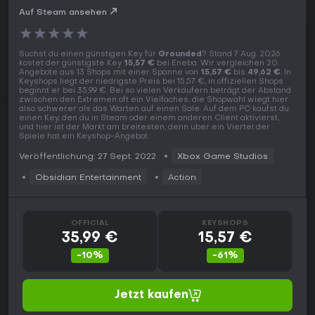
Auf Steam ansehen
★
★
★
★
★
Suchst du einen günstigen Key für
Grounded
? Stand 7 Aug. 2026
kostet der günstigste Key
15,57 €
bei Eneba. Wir vergleichen 20
Angebote aus 13 Shops mit einer Spanne von
15,57 €
bis
49,62 €
. In
Keyshops liegt der niedrigste Preis bei 15,57 €, in offiziellen Shops
beginnt er bei 35,99 €. Bei so vielen Verkäufern beträgt der Abstand
zwischen den Extremen oft ein Vielfaches, die Shopwahl wiegt hier
also schwerer als das Warten auf einen Sale. Auf dem PC kaufst du
einen Key, den du in Steam oder einem anderen Client aktivierst,
und hier ist der Markt am breitesten, denn über ein Viertel der
Spiele hat ein Keyshop-Angebot.
Veröffentlichung: 27 Sept. 2022
Xbox Game Studios
Obsidian Entertainment
Action
OFFICIAL
KEYSHOPS
35,99 €
15,57 €
-10%
-61%
Jetzt kaufen