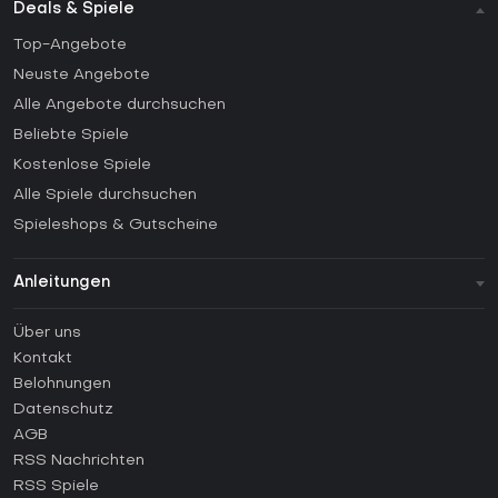
Deals & Spiele
Top-Angebote
Neuste Angebote
Alle Angebote durchsuchen
Beliebte Spiele
Kostenlose Spiele
Alle Spiele durchsuchen
Spieleshops & Gutscheine
Anleitungen
FAQ
Über uns
Anleitungen
Kontakt
Wie aktiviert man einen Steam CD Key?
Belohnungen
Wie aktiviert man einen Epic Games CD Key?
Datenschutz
AGB
Wie aktiviert man einen GOG CD Key?
RSS Nachrichten
Wie aktiviert man einen Ubisoft Connect CD Key?
RSS Spiele