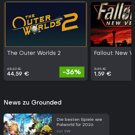
The Outer Worlds 2
Fallout: New 
69,67 €
9,94 €
-36%
44,59 €
1,59 €
News zu Grounded
Die besten Spiele wie
Palworld für 2026
vor 5W