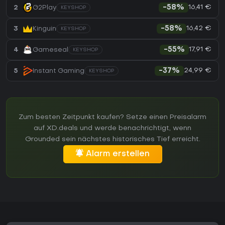
16,41 €
2
G2Play
-58%
KEYSHOP
16,42 €
3
Kinguin
-58%
KEYSHOP
17,91 €
4
Gameseal
-55%
KEYSHOP
24,99 €
5
Instant Gaming
-37%
KEYSHOP
Zum besten Zeitpunkt kaufen? Setze einen Preisalarm
auf XD.deals und werde benachrichtigt, wenn
Grounded sein nächstes historisches Tief erreicht.
Alarm erstellen