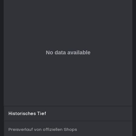
erweiterten Umfang von Grounded 2 prüfen könnten.
Historisches Tief
Preisverlauf von offiziellen Shops