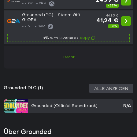
24,99 €
vor 9W
DRM:
-37%
Grounded (PC) - Steam Gift -
44,83 €
GLOBAL
41,24 €
-8%
vor 6d
DRM:
copy
-8% with G2A8XDD
+Mehr
Grounded DLC (1)
ALLE ANZEIGEN
Grounded (Official Soundtrack)
N/A
Über Grounded