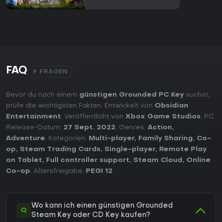
FAQ
9 FRAGEN
Bevor du nach einem
günstigen Grounded PC Key
suchst,
prüfe die wichtigsten Fakten. Entwickelt von
Obsidian
Entertainment
. Veröffentlicht von
Xbox Game Studios
. PC
Release-Datum:
27 Sept. 2022
. Genres:
Action
,
Adventure
. Kategorien:
Multi-player
,
Family Sharing
,
Co-
op
,
Steam Trading Cards
,
Single-player
,
Remote Play
on Tablet
,
Full controller support
,
Steam Cloud
,
Online
Co-op
. Altersfreigabe:
PEGI 12
.
Wo kann ich einen günstigen Grounded
Q
Steam Key oder CD Key kaufen?