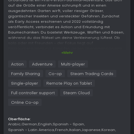
Grounded ist ein First-Person-Survival-Adventure, das dich
auf die Größe einer Ameise schrumpft und in einen
ausgedehnten Garten wirft, voller riesiger Gräser,
gigantischer Insekten und versteckter Gefahren. Zunächst
als Early Access erschienen und 2022 vollständig
veröffentlicht, verbindet es Action und Erkundung mit
Baumechaniken: Du bastelst Werkzeuge, Waffen und Basen,
während du das Rätsel um deine Verkleinerung lüftest. Ob
solo oder mit Freunden - der Fokus liegt auf
Ressourcensammlung, Kämpfen gegen überdimensionierte
+Mehr
Viecher und strategischem Überleben in einer dynamischen
Welt.
Action
Adventure
Multi-player
Gameplay
Family Sharing
Co-op
Steam Trading Cards
Im Kern von Grounded dreht sich alles um Erkundung und
Ressourcenmanagement in einem gigantischen Garten. Du
Single-player
Remote Play on Tablet
beginnst mit dem Sammeln simpler Materialien wie
Full controller support
Steam Cloud
Kieselsteinen und Pflanzenfasern, um grundlegende Items zu
craften, und steigerst dich zu fortschrittlicher Ausrüstung. Im
Online Co-op
Kampf nimmst du es mit Riesen-Insekten wie Ameisen,
Spinnen und Bienen auf - mit Waffen wie Speeren oder
Bögen, die du im Laufe der Zeit upgradest. Bauen ist
Oberfläche:
entscheidend: Du errichtest Basen mit Wänden, Fallen und
Arabic
German
English
Spanish - Spain
Einrichtungen, um Angriffe der Kreaturen abzuwehren.
Spanish - Latin America
French
Italian
Japanese
Korean