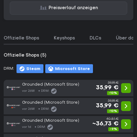
Preisverlauf anzeigen
Offizielle Shops
Keyshops
DLCs
Über das
Offizielle Shops (5)
DRM:
Steam
Microsoft Store
39,99 €
Grounded (Microsoft Store)
35,99 €
vor 26W
DRM:
-10%
39,99 €
Grounded (Microsoft Store)
35,99 €
vor 26W
DRM:
-10%
40,81 €
Grounded (Microsoft Store)
~36,73 €
vor 1d
DRM:
-9%