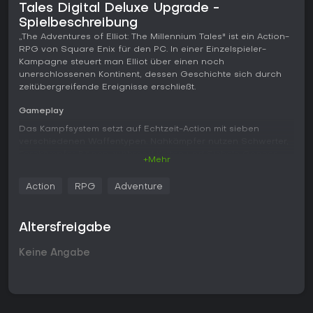
Tales Digital Deluxe Upgrade -
Spielbeschreibung
„The Adventures of Elliot: The Millennium Tales" ist ein Action-
RPG von Square Enix für den PC. In einer Einzelspieler-
Kampagne steuert man Elliot über einen noch
unerschlossenen Kontinent, dessen Geschichte sich durch
zeitübergreifende Ereignisse erschließt.
Gameplay
Das Kampfsystem setzt auf Echtzeit-Action mit sieben
verschiedenen Waffentypen. Nahkämpfer nutzen Schwerter,
Fernkämpfer Bögen, während Ketten und Sicheln Gegner
+Mehr
heranziehen. Jede Waffe lässt sich mit Magicite aufwerten,
die entweder Werte verbessern oder neue Effekte
Action
RPG
Adventure
freischalten - etwa zusätzliche Treffer auf umstehende Ziele
bei bestimmten Bogen-Modifikationen.
Altersfreigabe
Eine Feen-Begleiterin unterstützt Elliot fortlaufend mit
Fähigkeiten wie „Sprint", die die Bewegungsgeschwindigkeit
Keine Angabe
auf der Weltkarte erhöht. Erkundung bedeutet, offene
Gebiete zu durchqueren, Wege freizulegen und mit der
Umgebung zu interagieren, die eng mit der Erzählung
verwoben ist.