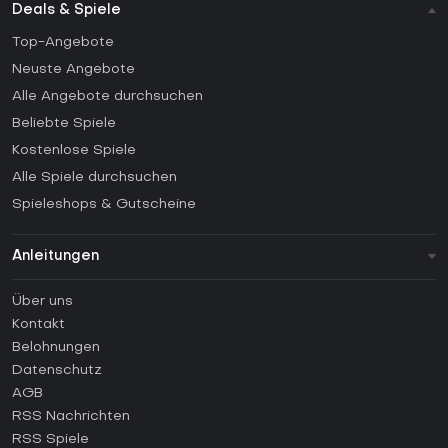
Deals & Spiele
Top-Angebote
Neuste Angebote
Alle Angebote durchsuchen
Beliebte Spiele
Kostenlose Spiele
Alle Spiele durchsuchen
Spieleshops & Gutscheine
Anleitungen
FAQ
Über uns
Anleitungen
Kontakt
Wie aktiviert man einen Steam CD Key?
Belohnungen
Wie aktiviert man einen Epic Games CD Key?
Datenschutz
AGB
Wie aktiviert man einen GOG CD Key?
RSS Nachrichten
Wie aktiviert man einen Ubisoft Connect CD Key?
RSS Spiele