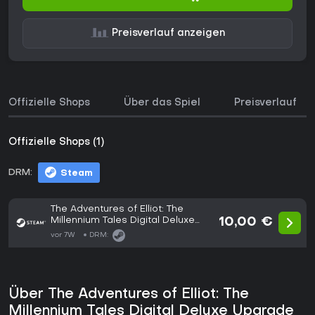
Preisverlauf anzeigen
Offizielle Shops
Über das Spiel
Preisverlauf
Offizielle Shops (1)
DRM:
Steam
The Adventures of Elliot: The
Millennium Tales Digital Deluxe
10,00 €
Upgrade
vor 7W
DRM:
Über The Adventures of Elliot: The
Millennium Tales Digital Deluxe Upgrade