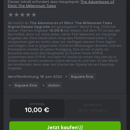
Dieser Inhalt erfordert das Hauptspiel:
The Adventures of
Elliot: The Millennium Tales
★
★
★
★
★
Wo kaufst du
The Adventures of Elliot: The Millennium Tales
Digital Deluxe Upgrade
am günstigsten? Stand 8 Aug. 2026 hat
dieser Titel ein Angebot,
10,00 €
bei Steam. Auf dem PC ist das der
Normalfall, denn nur etwa jeder vierte Titel bekommt ein Keyshop-
Angebot, der Rest bleibt beim Shop des Plattformbetreibers. Zu
vergleichen gibt es nichts, aber wir verfolgen diesen Preis täglich
und zeigen, wie er gegenüber früheren Messungen dasteht, und ein
Preisalarm meldet dir jeden Rückgang. Das ist ein Zusatz, du
brauchst also auch das Hauptspiel. Es kostet heute 47,19 €,
zusammen also 57,19 €. Auf dem PC kaufst du einen Key, den du in
Steam oder einem anderen Client aktivierst, und hier ist der Markt
am breitesten, denn über ein Viertel der Spiele hat ein Keyshop-
Angebot.
Veröffentlichung: 18 Juni 2026
Square Enix
Square Enix
Action
OFFICIAL
KEYSHOPS
10,00 €
Nicht verfügbar
Jetzt kaufen