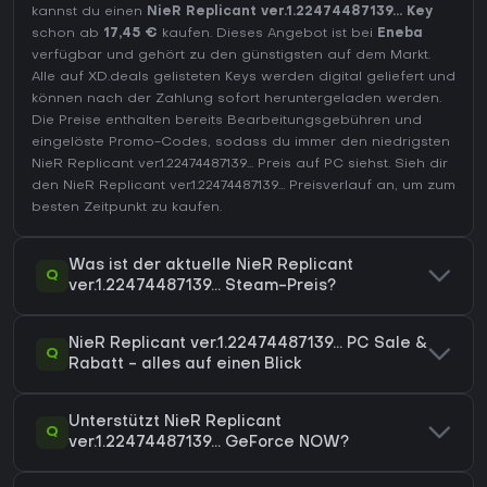
kannst du einen
NieR Replicant ver.1.22474487139... Key
schon ab
17,45 €
kaufen. Dieses Angebot ist bei
Eneba
verfügbar und gehört zu den günstigsten auf dem Markt.
Alle auf XD.deals gelisteten Keys werden digital geliefert und
können nach der Zahlung sofort heruntergeladen werden.
Die Preise enthalten bereits Bearbeitungsgebühren und
eingelöste Promo-Codes, sodass du immer den niedrigsten
NieR Replicant ver.1.22474487139... Preis auf
PC
siehst. Sieh dir
den
NieR Replicant ver.1.22474487139... Preisverlauf
an, um zum
besten Zeitpunkt zu kaufen.
Was ist der aktuelle NieR Replicant
Q
ver.1.22474487139... Steam-Preis?
NieR Replicant ver.1.22474487139... PC Sale &
Q
Rabatt - alles auf einen Blick
Unterstützt NieR Replicant
Q
ver.1.22474487139... GeForce NOW?