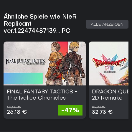
Ähnliche Spiele wie NieR
Replicant
ALLE ANZEIGEN
ver.1.22474487139... PC
FINAL FANTASY TACTICS -
DRAGON QUEST
The Ivalice Chronicles
2D Remake
49,40 €
59,51 €
-47%
26,18 €
32,73 €