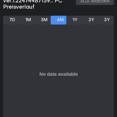
ver.1.22474487139... PC
ALLE ANZEIGEN
Preisverlauf
7D
1M
3M
6M
1Y
2Y
3Y