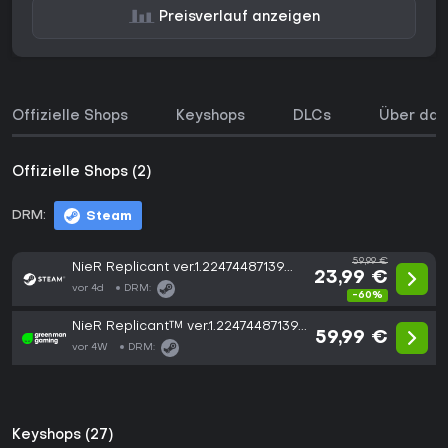
Preisverlauf anzeigen
Offizielle Shops
Keyshops
DLCs
Über das
Offizielle Shops (2)
DRM:
Steam
59,99 €
NieR Replicant ver.1.22474487139...
23,99 €
vor 4d
DRM:
-60%
NieR Replicant™ ver.1.22474487139...
59,99 €
vor 4W
DRM:
Keyshops (27)