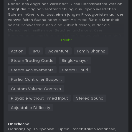
Rande des Abgrunds verbindet. Diese überarbeitete Version
bringt die Originalveröffentlichung aus Japan westlichen
Spielern näher und lässt einen jungen Protagonisten auf der
verzweifelten Suche nach einem Heilmittel für die Krankheit
seiner Schwester durch eine Zukunft reisen, in der die
Menschheit inmitten von Seuchen und monströsen
Bedrohungen ums Überleben kämpft. Verwurzelt in der NieR-
+Mehr
Reihe erforscht das Spiel Themen wie Verlust und Täuschung
durch eine Erzählung, die sich aus verschiedenen
Action
RPG
Adventure
Family Sharing
Perspektiven entfaltet.
Steam Trading Cards
Single-player
Gameplay
Im Kern dreht sich alles um Echtzeit-Kämpfe, die
Steam Achievements
Steam Cloud
Schwertangriffe mit magischen Fähigkeiten kombinieren und
Partial Controller Support
flüssige Gefechte gegen Shades und andere Gegner
ermöglichen. Spieler steuern den Protagonisten, der mit
Custom Volume Controls
diversen Waffen ausgestattet ist und diese über das Words-
System anpassen kann - es boostet Werte und fügt Effekte
Playable without Timed Input
Stereo Sound
wie höheren Schaden oder Statusbeschwerden hinzu. Die
Erkundung führt durch semi-offene Gebiete, in denen
Adjustable Difficulty
Nebenquests Items einsammeln oder bestimmte Feinde
erledigen lassen, was allerdings stellenweise repetitiv wirken
kann. Kämpfe setzen auf Ausweichen und Parieren, verleihen
Oberfläche:
jedem Hieb ein greifbares Feedback, und Zaubersprüche
German
English
Spanish - Spain
French
Italian
Japanese