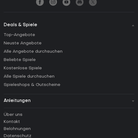
Deals & Spiele
Top-Angebote
Neuste Angebote
Alle Angebote durchsuchen
Beliebte Spiele
Kostenlose Spiele
Alle Spiele durchsuchen
Spieleshops & Gutscheine
Anleitungen
FAQ
Über uns
Anleitungen
Kontakt
Wie aktiviert man einen Steam CD Key?
Belohnungen
Wie aktiviert man einen Epic Games CD Key?
Datenschutz