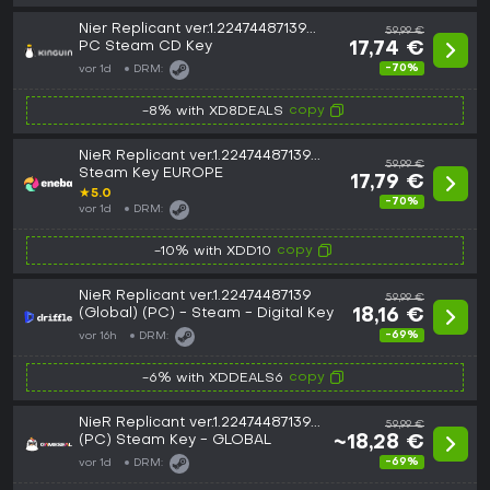
Nier Replicant ver.1.22474487139...
59,99 €
PC Steam CD Key
17,74 €
-70%
vor 1d
DRM:
copy
-8% with XD8DEALS
NieR Replicant ver.1.22474487139...
59,99 €
Steam Key EUROPE
17,79 €
★
5.0
-70%
vor 1d
DRM:
copy
-10% with XDD10
NieR Replicant ver.1.22474487139
59,99 €
(Global) (PC) - Steam - Digital Key
18,16 €
-69%
vor 16h
DRM:
copy
-6% with XDDEALS6
NieR Replicant ver.1.22474487139...
59,99 €
(PC) Steam Key - GLOBAL
~18,28 €
-69%
vor 1d
DRM: