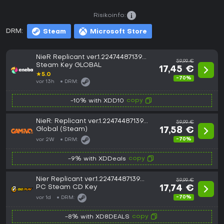
Risikoinfo:
DRM:
Steam
Microsoft Store
NieR Replicant ver.1.22474487139...
59,99 €
Steam Key GLOBAL
17,45 €
★
5.0
-70%
vor 13h
DRM:
copy
-10% with XDD10
NieR: Replicant ver.1.22474487139...
59,99 €
Global (Steam)
17,58 €
-70%
vor 2W
DRM:
copy
-9% with XDDeals
Nier Replicant ver.1.22474487139...
59,99 €
PC Steam CD Key
17,74 €
-70%
vor 1d
DRM:
copy
-8% with XD8DEALS