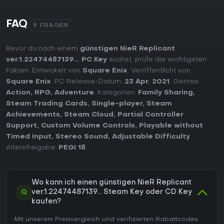
FAQ
9 FRAGEN
Bevor du nach einem
günstigen NieR Replicant
ver.1.22474487139... PC Key
suchst, prüfe die wichtigsten
Fakten. Entwickelt von
Square Enix
. Veröffentlicht von
Square Enix
. PC Release-Datum:
23 Apr. 2021
. Genres:
Action
,
RPG
,
Adventure
. Kategorien:
Family Sharing
,
Steam Trading Cards
,
Single-player
,
Steam
Achievements
,
Steam Cloud
,
Partial Controller
Support
,
Custom Volume Controls
,
Playable without
Timed Input
,
Stereo Sound
,
Adjustable Difficulty
.
Altersfreigabe:
PEGI 18
.
Wo kann ich einen günstigen NieR Replicant
Q
ver.1.22474487139... Steam Key oder CD Key
kaufen?
Mit unserem Preisvergleich und verifizierten Rabattcodes