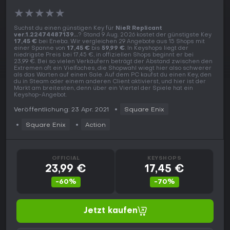
★
★
★
★
★
Suchst du einen günstigen Key für
NieR Replicant
ver.1.22474487139...
? Stand 9 Aug. 2026 kostet der günstigste Key
17,45 €
bei Eneba. Wir vergleichen 29 Angebote aus 15 Shops mit
einer Spanne von
17,45 €
bis
59,99 €
. In Keyshops liegt der
niedrigste Preis bei 17,45 €, in offiziellen Shops beginnt er bei
23,99 €. Bei so vielen Verkäufern beträgt der Abstand zwischen den
Extremen oft ein Vielfaches, die Shopwahl wiegt hier also schwerer
als das Warten auf einen Sale. Auf dem PC kaufst du einen Key, den
du in Steam oder einem anderen Client aktivierst, und hier ist der
Markt am breitesten, denn über ein Viertel der Spiele hat ein
Keyshop-Angebot.
Veröffentlichung: 23 Apr. 2021
Square Enix
Square Enix
Action
OFFICIAL
KEYSHOPS
23,99 €
17,45 €
-60%
-70%
Jetzt kaufen