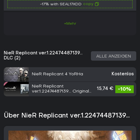
copy
-17% with SEAL17XDD
+Mehr
NieR Replicant ver.1.22474487139...
ALLE ANZEIGEN
DLC (2)
NieR Replicant 4 YoRHa
Kostenlos
NieR Replicant
15,74 €
-10%
ver.1.22474487139... Original
Soundtrack
Über NieR Replicant ver.1.22474487139...