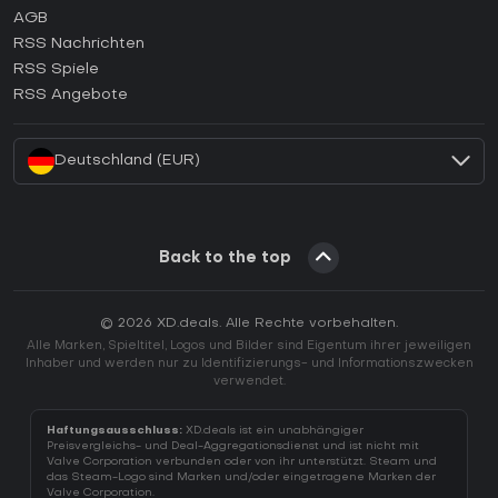
AGB
Wie aktiviert man einen GOG CD Key?
RSS Nachrichten
Wie aktiviert man einen Ubisoft Connect CD Key?
RSS Spiele
Wie aktiviert man einen EA App CD Key?
RSS Angebote
Wie aktiviert man einen Battle.net CD Key?
Deutschland (EUR)
Back to the top
© 2026 XD.deals. Alle Rechte vorbehalten.
Alle Marken, Spieltitel, Logos und Bilder sind Eigentum ihrer jeweiligen
Inhaber und werden nur zu Identifizierungs- und Informationszwecken
verwendet.
Haftungsausschluss:
XD.deals ist ein unabhängiger
Preisvergleichs- und Deal-Aggregationsdienst und ist nicht mit
Valve Corporation verbunden oder von ihr unterstützt. Steam und
das Steam-Logo sind Marken und/oder eingetragene Marken der
Valve Corporation.