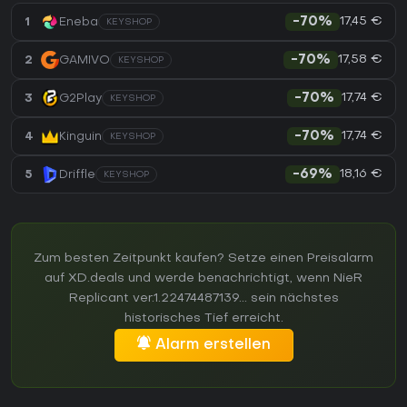
17,45 €
1
Eneba
-70%
KEYSHOP
17,58 €
2
GAMIVO
-70%
KEYSHOP
17,74 €
3
G2Play
-70%
KEYSHOP
17,74 €
4
Kinguin
-70%
KEYSHOP
18,16 €
5
Driffle
-69%
KEYSHOP
Zum besten Zeitpunkt kaufen? Setze einen Preisalarm
auf XD.deals und werde benachrichtigt, wenn NieR
Replicant ver.1.22474487139... sein nächstes
historisches Tief erreicht.
Alarm erstellen