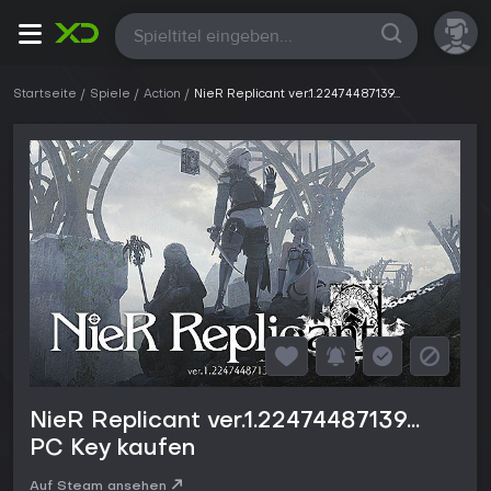
Alle
Startseite
Spiele
Action
NieR Replicant ver.1.22474487139...
NieR Replicant ver.1.22474487139...
PC Key kaufen
Auf Steam ansehen