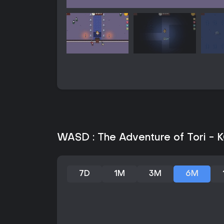
WASD : The Adventure of Tori -
7D
1M
3M
6M