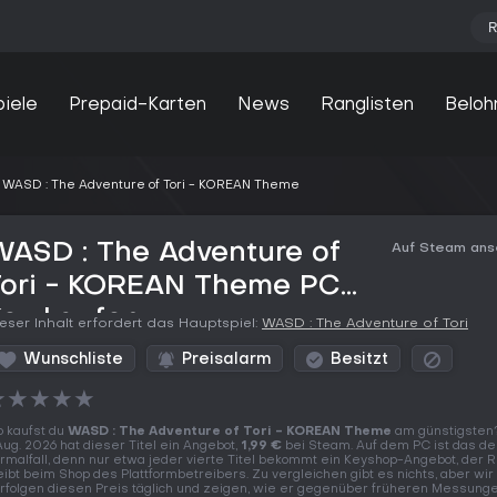
R
piele
Prepaid-Karten
News
Ranglisten
Beloh
WASD : The Adventure of Tori - KOREAN Theme
ASD : The Adventure of
Auf Steam an
Tori - KOREAN Theme PC
Key kaufen
eser Inhalt erfordert das Hauptspiel:
WASD : The Adventure of Tori
Wunschliste
Preisalarm
Besitzt
★
★
★
★
★
 kaufst du
WASD : The Adventure of Tori - KOREAN Theme
am günstigsten
Aug. 2026 hat dieser Titel ein Angebot,
1,99 €
bei Steam. Auf dem PC ist das de
rmalfall, denn nur etwa jeder vierte Titel bekommt ein Keyshop-Angebot, der 
eibt beim Shop des Plattformbetreibers. Zu vergleichen gibt es nichts, aber wir
rfolgen diesen Preis täglich und zeigen, wie er gegenüber früheren Messung