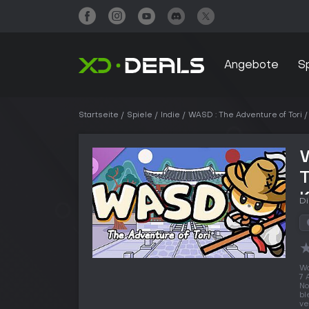
Angebote
S
Startseite
Spiele
Indie
WASD : The Adventure of Tori
W
Di
Wo
7 
No
bl
ve