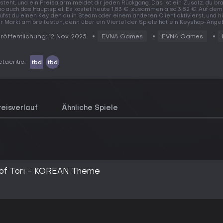
steht, und ein Preisalarm meldet dir jeden Rückgang. Das ist ein Zusatz, du br
so auch das Hauptspiel. Es kostet heute 1,83 €, zusammen also 3,82 €. Auf de
ufst du einen Key, den du in Steam oder einem anderen Client aktivierst, und hi
r Markt am breitesten, denn über ein Viertel der Spiele hat ein Keyshop-Angeb
röffentlichung: 12 Nov. 2025
EVNA Games
EVNA Games
tacritic:
tbd
tbd
reisverlauf
Ähnliche Spiele
 of Tori - KOREAN Theme