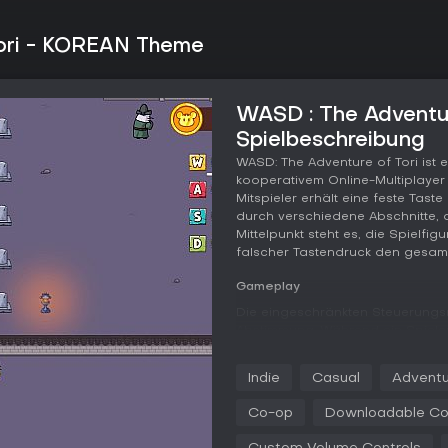
Tori - KOREAN Theme
WASD : The Adventu
Spielbeschreibung
WASD: The Adventure of Tori ist
kooperativem Online-Multiplayer f
Mitspieler erhält eine feste Ta
durch verschiedene Abschnitte, 
Mittelpunkt steht es, die Spielfi
falscher Tastendruck den gesamte
Gameplay
Die eingeschränkten Steuerungsm
Abstimmung. Während ein Spiel
sich die anderen um seitliche o
aus einfachen Richtungsinputs e
Indie
Casual
Adventu
ständige Aufmerksamkeit für die P
zurückwirft.
Co-op
Downloadable Co
Die Korean-Theme-Erweiterung fü