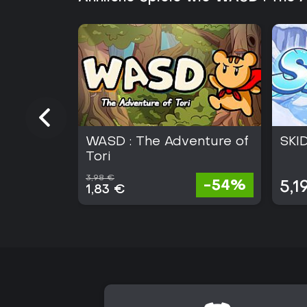
WASD : The Adventure of
SKID
Tori
3,98 €
-54%
5,1
1,83 €