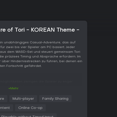
re of Tori - KOREAN Theme -
 ein unabhängiges Casual-Adventure, das auf
ür zwei bis vier Spieler am PC basiert. Jeder
ste aus dem WASD-Set und steuert gemeinsam Tori
die präzises Timing und Absprache erfordern. Im
gur über Hindernisstrecken zu führen, bei denen ein
n Fortschritt gefährdet.
öglichkeiten zwingen die Spieler zu enger
er die Vorwärtsbewegung übernimmt, kümmern
+Mehr
der rückwärtige Ausweichmanöver. Dadurch wird
in gemeinsames Puzzle. Jede Etappe verlangt
re
Multi-player
Family Sharing
osition der Mitspieler, da ein einziger Fehler alle
ntent
Online Co-op
gt zwei neue Abschnitte mit traditionellem