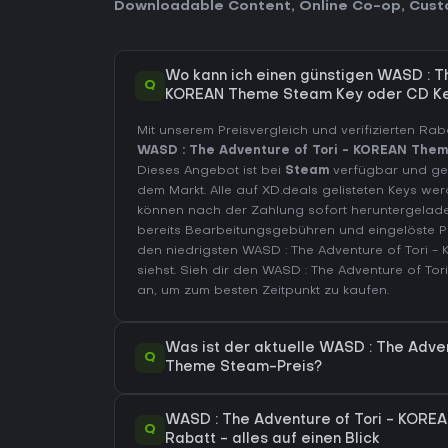
Downloadable Content
,
Online Co-op
,
Cust
Wo kann ich einen günstigen WASD : Th
Q
KOREAN Theme Steam Key oder CD Ke
Mit unserem Preisvergleich und verifizierten Ra
WASD : The Adventure of Tori - KOREAN Them
Dieses Angebot ist bei
Steam
verfügbar und geh
dem Markt. Alle auf XD.deals gelisteten Keys werd
können nach der Zahlung sofort heruntergelade
bereits Bearbeitungsgebühren und eingelöste
den niedrigsten WASD : The Adventure of Tori 
siehst. Sieh dir den
WASD : The Adventure of Tor
an, um zum besten Zeitpunkt zu kaufen.
Was ist der aktuelle WASD : The Adve
Q
Theme Steam-Preis?
WASD : The Adventure of Tori - KORE
Q
Rabatt - alles auf einen Blick