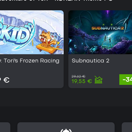
Kommunikation und Timing statt a
mit kooperativem Trial-and-Error 
Wiederholungswert.
: Tori's Frozen Racing
Subnautica 2
29,62 €
-3
9 €
19,55 €