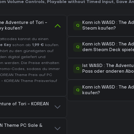
om Volume Controls
,
Playable without Timed Input
,
Save A
e Adventure of Tori -
Kann ich WASD : The Ad
Q
y kaufen?
Steam kaufen?
battcodes kannst du einen
Kann ich WASD : The Ad
e Key
schon ab
1,99 €
kaufen.
Q
dem Steam Deck spiel
ört zu den günstigsten auf
en digital geliefert und
n werden. Die Preise enthalten
Ist WASD : The Advent
Q
 Promo-Codes, sodass du immer
Pass oder anderen Abo
- KOREAN Theme Preis auf
PC
i - KOREAN Theme Preisverlauf
Kann ich WASD : The Ad
Q
kaufen?
nture of Tori - KOREAN
AN Theme PC Sale &