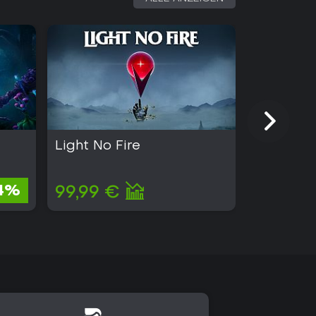
uf umfangreiche Fortschrittssysteme. Teams, die
vertraut sind, finden hier den größten
Light No Fire
Absolum
24,74 €
4%
99,99 €
14,10 €