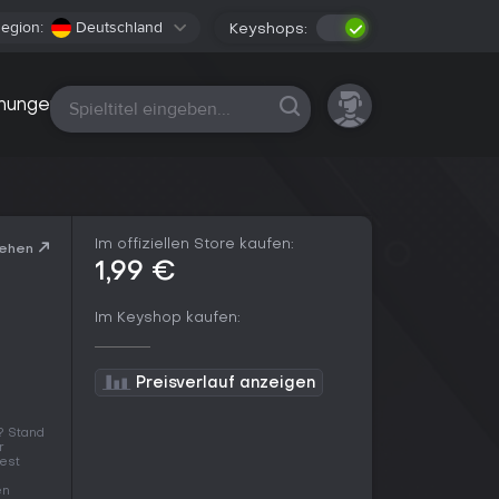
egion:
Deutschland
Keyshops:
Alle Plattformen
nungen
Im offiziellen Store kaufen:
sehen
1,99 €
Im Keyshop kaufen:
Preisverlauf anzeigen
? Stand
r
Rest
en