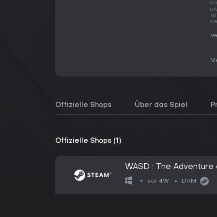
da
al
ka
de
Ve
Me
Offizielle Shops
Über das Spiel
P
Offizielle Shops (1)
WASD : The Adventure
vor 4W
DRM: