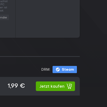
auchst
m PC
er ist
ot.
Indie
DRM:
Steam
1,99 €
Jetzt kaufen