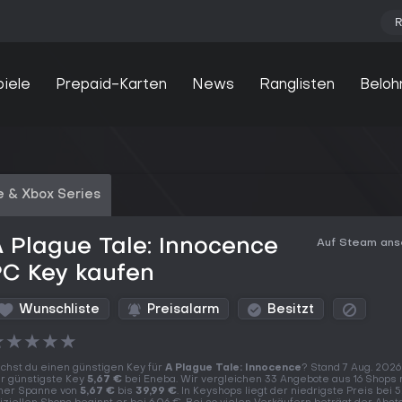
R
piele
Prepaid-Karten
News
Ranglisten
Beloh
 & Xbox Series
 Plague Tale: Innocence
Auf Steam an
PC Key kaufen
Wunschliste
Preisalarm
Besitzt
★
★
★
★
★
chst du einen günstigen Key für
A Plague Tale: Innocence
? Stand 7 Aug. 2026
r günstigste Key
5,67 €
bei Eneba. Wir vergleichen 33 Angebote aus 16 Shops 
ner Spanne von
5,67 €
bis
39,99 €
. In Keyshops liegt der niedrigste Preis bei 5,