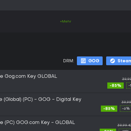
+Mehr
DRM:
GOG
Stea
nce Gog.com Key GLOBAL
39,9
-85%
-
 (Global) (PC) - GOG - Digital Key
39,9
-85%
-6% 
nce (PC) GOG.com Key - GLOBAL
39,99 