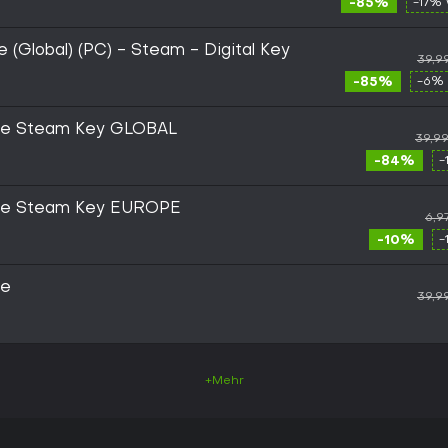
-85%
-17% 
 (Global) (PC) - Steam - Digital Key
39,9
-85%
-6% 
nce Steam Key GLOBAL
39,9
-84%
-
ence Steam Key EUROPE
6,9
-10%
-
ce
39,9
+Mehr