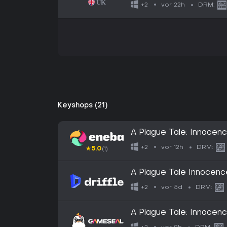
vor 22h
+2
DRM:
Keyshops (21)
A Plague Tale: Innoce
vor 12h
+2
DRM:
★
5.0
(1)
A Plague Tale Innocence
vor 5d
+2
DRM:
A Plague Tale: Innoce