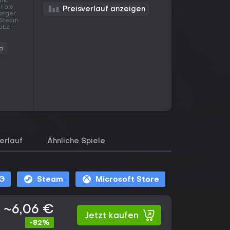
tand
r als
Preisverlauf anzeigen
stiger
n Steam
 über
o
erlauf
Ähnliche Spiele
G
Steam
Microsoft Store
~6,06 €
Jetzt kaufen
-82%