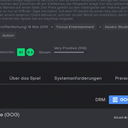
fiziellen Shops beginnt er bei 6,06 €. Bei so vielen Verkäufern beträgt der Abs
ischen den Extremen oft ein Vielfaches, die Shopwahl wiegt hier also schwere
s Warten auf einen Sale. Der Preis gehört zu den niedrigsten der Historie, gün
r er nur an 15% der Tage mit Daten. Auf dem PC kaufst du einen Key, den du i
er einem anderen Client aktivierst, und hier ist der Markt am breitesten, denn
n Viertel der Spiele hat ein Keyshop-Angebot.
röffentlichung: 14 Mai 2019
Focus Entertainment
Asobo Studi
Action
Very Positive
(55k)
tacritic:
81
8.4
Steam:
Über das Spiel
Systemanforderungen
Preisv
DRM:
GO
ce (GOG)
34,64 €