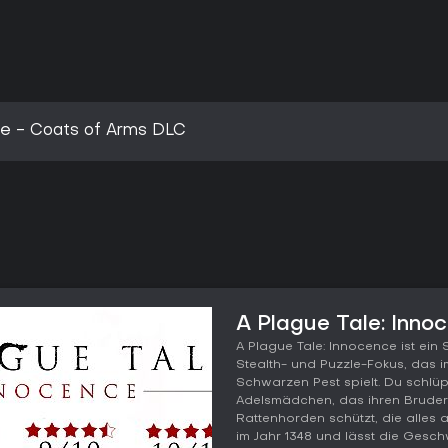
ce - Coats of Arms DLC
A Plague Tale: Inno
A Plague Tale: Innocence ist ein
Stealth- und Puzzle-Fokus, das im
Schwarzen Pest spielt. Du schlüp
Adelsmädchen, das ihren Bruder 
Rattenhorden schützt, die alles 
im Jahr 1348 und lässt die Gesch