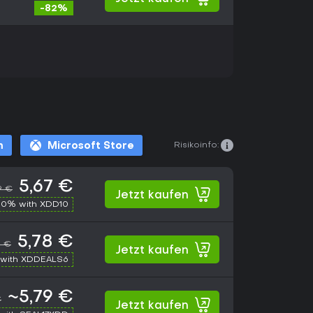
-82%
Risikoinfo:
m
Microsoft Store
5,67 €
9 €
Jetzt kaufen
10% with XDD10
5,78 €
9 €
Jetzt kaufen
with XDDEALS6
~5,79 €
€
Jetzt kaufen