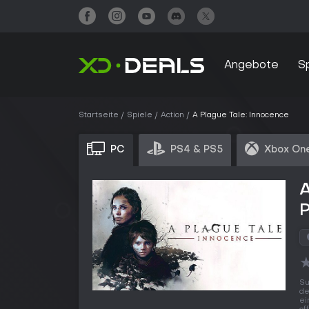
Angebote
S
Startseite
Spiele
Action
A Plague Tale: Innocence
PC
PS4 & PS5
Xbox One
A
Su
de
ei