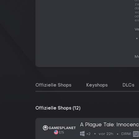
of
zw
da
wa
od
ei
Ve
Me
Offizielle Shops
Keyshops
DLCs
Offizielle Shops (12)
A Plague Tale: Innocen
vor 22h
+2
DRM: