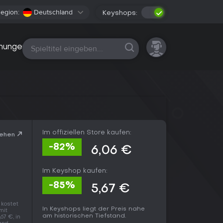
egion:
Deutschland
Keyshops:
Alle Plattformen
nungen
Im offiziellen Store kaufen:
sehen
-82%
6,06 €
Im Keyshop kaufen:
-85%
5,67 €
 kostet
In Keyshops liegt der Preis nahe
mit
am historischen Tiefstand.
67 €, in