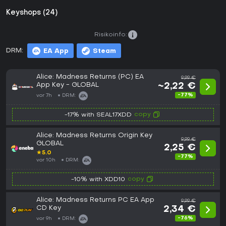
Keyshops (24)
Risikoinfo:
DRM:
EA App
Steam
Alice: Madness Returns (PC) EA
9,99 €
App Key - GLOBAL
~2,22 €
-77%
vor 7h
DRM:
copy
-17% with SEAL17XDD
Alice: Madness Returns Origin Key
9,99 €
GLOBAL
2,25 €
★
5.0
-77%
vor 10h
DRM:
copy
-10% with XDD10
Alice: Madness Returns PC EA App
9,99 €
CD Key
2,34 €
-76%
vor 9h
DRM: