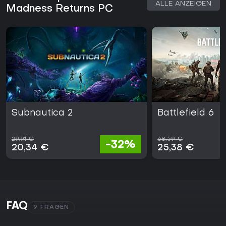
ALLE ANZEIGEN
Madness Returns PC
Subnautica 2
Battlefield 6
29,91 €
68,59 €
-32%
20,34 €
25,38 €
FAQ
9 FRAGEN