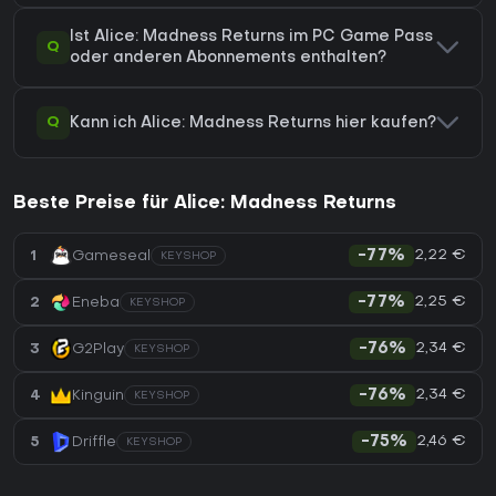
Ist Alice: Madness Returns im PC Game Pass
Q
oder anderen Abonnements enthalten?
Q
Kann ich Alice: Madness Returns hier kaufen?
Beste Preise für Alice: Madness Returns
2,22 €
1
Gameseal
-77%
KEYSHOP
2,25 €
2
Eneba
-77%
KEYSHOP
2,34 €
3
G2Play
-76%
KEYSHOP
2,34 €
4
Kinguin
-76%
KEYSHOP
2,46 €
5
Driffle
-75%
KEYSHOP