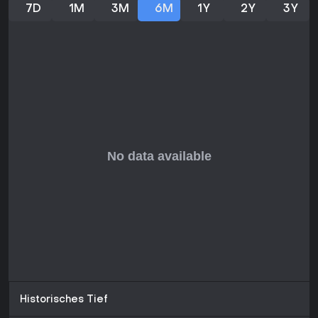
Multiplayer-Liebhaber oder helle Themen. Wer Hack-and-
7D
1M
3M
6M
1Y
2Y
3Y
Slash mit Rätseln mag, erlebt hier eine unvergessliche Fahrt.
Historisches Tief