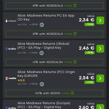
copy
-8% with XD8DEALS
Alice: Madness Returns PC EA App
9,99 €
CD Key
2,34 €
-76%
vor 10h
DRM:
copy
-8% with XD8DEALS
Alice Madness Returns (Global)
9,99 €
(PC) - EA Play - Digital Key
2,46 €
-75%
vor 13h
DRM:
copy
-6% with XDDEALS6
Alice: Madness Returns (PC) Origin
9,99 €
Key EUROPE
2,54 €
★
5.0
-74%
vor 10h
DRM:
copy
-10% with XDD10
Alice Madness Returns (Europe)
9,99 €
(PC) - EA Play - Digital Key
2,60 €