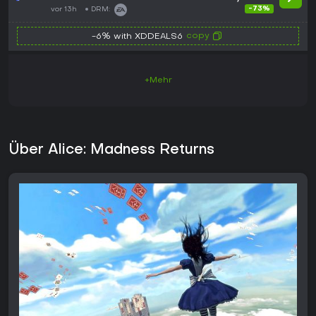
-73%
vor 13h
DRM:
copy
-6% with XDDEALS6
+Mehr
Über Alice: Madness Returns