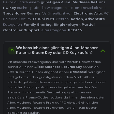
Bevor du nach einem
günstigen Alice: Madness Returns
PC Key
suchst, prüfe die wichtigsten Fakten. Entwickelt von
Spicy Horse Games
. Veröffentlicht von
Electronic Arts
. PC
Release-Datum:
17 Juni 2011
. Genres:
Action
,
Adventure
.
Kategorien:
Family Sharing
,
Single-player
,
Partial
Controller Support
. Altersfreigabe:
PEGI 16
.
Wo kann ich einen günstigen Alice: Madness
Q
Returns Steam Key oder CD Key kaufen?
Mit unserem Preisvergleich und verifizierten Rabattcodes
kannst du einen
Alice: Madness Returns Key
schon ab
2,22 €
kaufen. Dieses Angebot ist bei
Gameseal
verfügbar
und gehört zu den günstigsten auf dem Markt. Alle auf
XD.deals gelisteten Keys werden digital geliefert und können
nach der Zahlung sofort heruntergeladen werden. Die
Preise enthalten bereits Bearbeitungsgebühren und
eingelöste Promo-Codes, sodass du immer den niedrigsten
Alice: Madness Returns Preis auf
PC
siehst. Sieh dir den
Alice: Madness Returns Preisverlauf
an, um zum besten
Zeitpunkt zu kaufen.