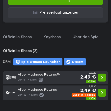
Preisverlauf anzeigen
Offizielle Shops
Keyshops
Über das Spiel
Offizielle Shops (2)
DRM:
Epic Games Launcher
Steam
9,99 €
Alice: Madness Returns™
2,49 €
vor 1d
DRM:
-75%
9,99 €
Alice: Madness Returns
2,49 €
vor 1W
DRM:
Endet in 4 Tagen
-75%