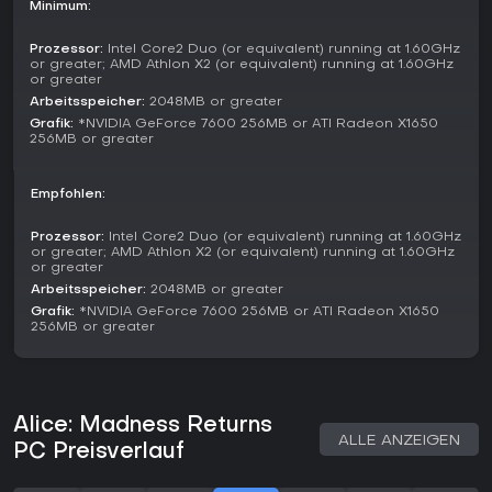
Minimum:
Wonderland-Domänen spielen; du schreitest voran, indem
du Ziele erledigst, Bosse besiegst und Collectibles sammelst,
Prozessor:
Intel Core2 Duo (or equivalent) running at 1.60GHz
die die Handlung vertiefen.
or greater; AMD Athlon X2 (or equivalent) running at 1.60GHz
or greater
Key Features and Mechanics
Arbeitsspeicher:
2048MB or greater
Neben grundlegender Bewegung kann Alice mit ihrem Kleid
Grafik:
*NVIDIA GeForce 7600 256MB or ATI Radeon X1650
schweben, um Lücken zu überwinden oder Angriffen
256MB or greater
auszuweichen - das bringt Strategie in die Kämpfe.
Collectible Memories und Zähne dienen als Währung für
Empfohlen:
Waffen-Upgrades und regen zu gründlicher Erkundung an.
Begegnungen mit Figuren wie dem Cheshire Cat geben
Prozessor:
Intel Core2 Duo (or equivalent) running at 1.60GHz
Hinweise, während Boss-Kämpfe Anpassung an Muster und
or greater; AMD Athlon X2 (or equivalent) running at 1.60GHz
geschickte Umweltnutzung verlangen.
or greater
Arbeitsspeicher:
2048MB or greater
Lohnt es sich?
Grafik:
*NVIDIA GeForce 7600 256MB or ATI Radeon X1650
Für Fans von Action-Adventures mit starker Story und
256MB or greater
Plattforming altert Alice: Madness Returns auch Jahre nach
Release nicht. Spieler loben die dunkle, fesselnde Erzählung
und den befriedigenden Kampf, ebenso den einzigartigen
Artstyle und die atmosphärische Welt. Reviews heben eine
Alice: Madness Returns
GameSpot-Note von 7/10 hervor und preisen die Kreativität
ALLE ANZEIGEN
trotz mancher repetitiver Passagen. Als PC-Singleplayer-
PC Preisverlauf
Erlebnis eignet es sich für alle, die eine intensive
psychologische Reise allein angehen wollen - weniger für