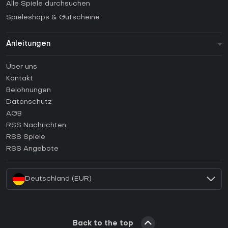
Alle Spiele durchsuchen
Spieleshops & Gutscheine
Anleitungen
FAQ
Über uns
Anleitungen
Kontakt
Wie aktiviert man einen Steam CD Key?
Belohnungen
Wie aktiviert man einen Epic Games CD Key?
Datenschutz
AGB
Wie aktiviert man einen GOG CD Key?
RSS Nachrichten
Wie aktiviert man einen Ubisoft Connect CD Key?
RSS Spiele
Wie aktiviert man einen EA App CD Key?
RSS Angebote
Wie aktiviert man einen Battle.net CD Key?
Deutschland (EUR)
Back to the top