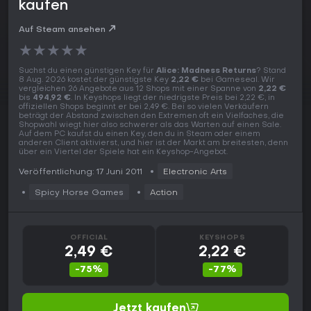
kaufen
Auf Steam ansehen
★
★
★
★
★
Suchst du einen günstigen Key für
Alice: Madness Returns
? Stand
8 Aug. 2026 kostet der günstigste Key
2,22 €
bei Gameseal. Wir
vergleichen 26 Angebote aus 12 Shops mit einer Spanne von
2,22 €
bis
494,92 €
. In Keyshops liegt der niedrigste Preis bei 2,22 €, in
offiziellen Shops beginnt er bei 2,49 €. Bei so vielen Verkäufern
beträgt der Abstand zwischen den Extremen oft ein Vielfaches, die
Shopwahl wiegt hier also schwerer als das Warten auf einen Sale.
Auf dem PC kaufst du einen Key, den du in Steam oder einem
anderen Client aktivierst, und hier ist der Markt am breitesten, denn
über ein Viertel der Spiele hat ein Keyshop-Angebot.
Veröffentlichung: 17 Juni 2011
Electronic Arts
Spicy Horse Games
Action
OFFICIAL
KEYSHOPS
2,49 €
2,22 €
-75%
-77%
Jetzt kaufen