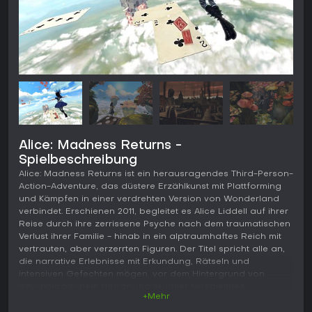
Alice: Madness Returns -
Spielbeschreibung
Alice: Madness Returns ist ein herausragendes Third-Person-
Action-Adventure, das düstere Erzählkunst mit Plattforming
und Kämpfen in einer verdrehten Version von Wonderland
verbindet. Erschienen 2011, begleitet es Alice Liddell auf ihrer
Reise durch ihre zerrissene Psyche nach dem traumatischen
Verlust ihrer Familie - hinab in ein alptraumhaftes Reich mit
vertrauten, aber verzerrten Figuren. Der Titel spricht alle an,
die narrative Erlebnisse mit Erkundung, Rätseln und
intensiven Gefechten mögen, vor dem Hintergrund von
psychologischem Horror und skurriler Verspieltheit.
+Mehr
Gameplay