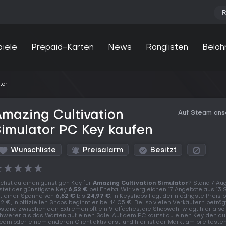
R
piele
Prepaid-Karten
News
Ranglisten
Beloh
tor
mazing Cultivation
Auf Steam an
imulator PC Key kaufen
Wunschliste
Preisalarm
Besitzt
★
★
★
★
★
chst du einen günstigen Key für
Amazing Cultivation Simulator
? Stand 7 Au
stet der günstigste Key
6,52 €
bei Eneba. Wir vergleichen 17 Angebote aus 13 
t einer Spanne von
6,52 €
bis
24,97 €
. In Keyshops liegt der niedrigste Preis 
52 €, in offiziellen Shops beginnt er bei 14,05 €. Bei so vielen Verkäufern beträg
stand zwischen den Extremen oft ein Vielfaches, die Shopwahl wiegt hier also
hwerer als das Warten auf einen Sale. Auf dem PC kaufst du einen Key, den du
eam oder einem anderen Client aktivierst, und hier ist der Markt am breiteste