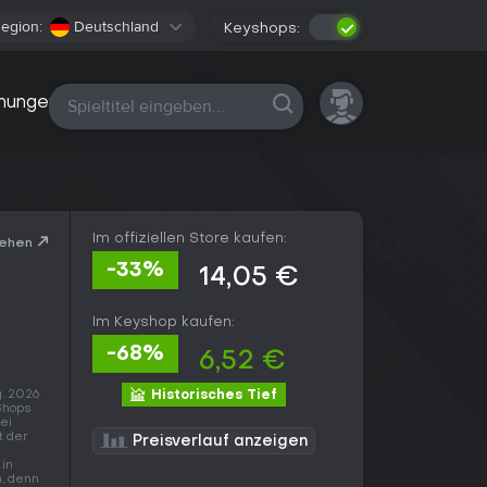
egion:
Deutschland
Keyshops:
Alle Plattformen
nungen
Im offiziellen Store kaufen:
sehen
-33%
14,05 €
Im Keyshop kaufen:
-68%
6,52 €
g. 2026
Historisches Tief
Shops
bei
t der
Preisverlauf anzeigen
 in
n, denn