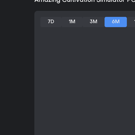
Amazing Cultivation Simulator PC
7D
1M
3M
6M