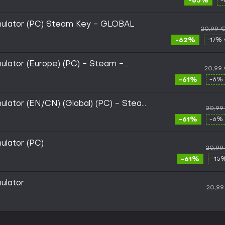
-65%
-
mulator (PC) Steam Key - GLOBAL
20,99 
-62%
-17% 
ulator (Europe) (PC) - Steam -
20,99
-61%
-6% 
ulator (EN/CN) (Global) (PC) - Steam
20,99
-61%
-6% 
ulator (PC)
20,99
-61%
-15
ulator
20,99