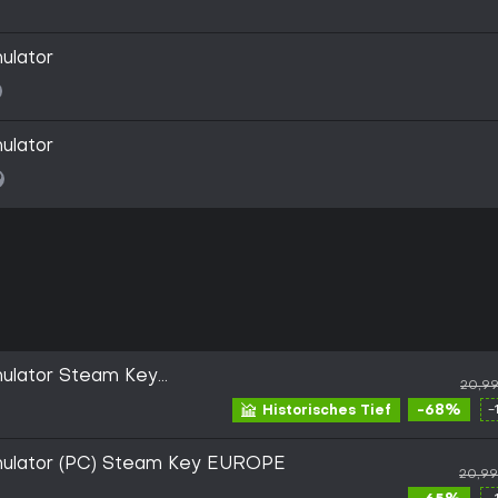
ulator
ulator
mulator Steam Key
20,9
-68%
-
Historisches Tief
imulator (PC) Steam Key EUROPE
20,9