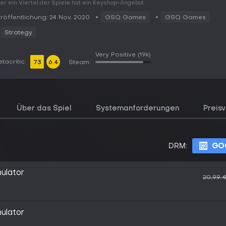
er ein Viertel der Spiele hat ein Keyshop-Angebot.
röffentlichung: 24 Nov. 2020
GSQ Games
GSQ Games
Strategy
Very Positive
(19k)
tacritic:
73
6.4
Steam:
Über das Spiel
Systemanforderungen
Preisv
DRM:
GO
ulator
20,99 
ulator