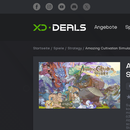
Angebote
S
Startseite
Spiele
Strategy
Amazing Cultivation Simula
A
S
Su
ko
mi
6,
Ab
sc
St