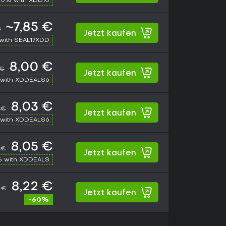
10% with XDD10
~7,85 €
€
Jetzt kaufen
with SEAL17XDD
8,00 €
 €
Jetzt kaufen
with XDDEALS6
8,03 €
 €
Jetzt kaufen
with XDDEALS6
8,05 €
 €
Jetzt kaufen
% with XDDEALS
8,22 €
 €
Jetzt kaufen
-60%