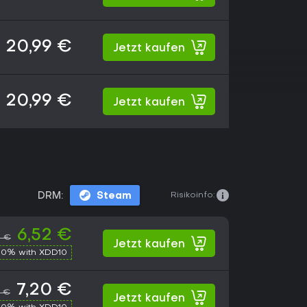
20,99 €
Jetzt kaufen
20,99 €
Jetzt kaufen
Risikoinfo:
DRM:
Steam
6,52 €
9 €
Jetzt kaufen
10% with XDD10
7,20 €
9 €
Jetzt kaufen