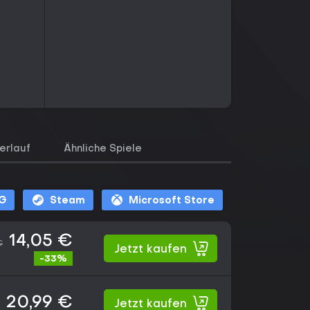
erlauf
Ähnliche Spiele
G
Steam
Microsoft Store
14,05 €
€
Jetzt kaufen
-33%
20,99 €
Jetzt kaufen