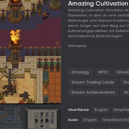
Amazing Cultivation
Amazing Cultivation Simulator ist
Elementen, in dem du eine zerfal
Mythologie und Xianxia-Tradition
deine Jünger auf dem Weg zur Un
Kultivierungspraktiken mit Sekt
übernatürliche Bedrohungen.
Gameplay
Im Kern von Amazing Cultivation
mächtige Sekte aufzubauen und
errichtest Gebäude und wirbst J
Kultivierungsgesetzen ausbilde
Strategy
RPG
Simul
ermöglichen es, mystisches Wisse
Elixiere zu verfeinern. Im Kampf
Steam Trading Cards
St
Gesetze, um Dämonen oder rival
jedes Charakters wirkt sich auf
Steam Achievements
St
sich um die Verwaltung von Nah
die Effizienz deiner Sekte zu ma
Jünger knüpfen Beziehungen, die 
Oberfläche:
English
Simplifi
Erkundungen schicken Anhänger
Audio:
English
Simplified Ch
Ereignisse zu meistern, während
betont das Gleichgewicht zwisc