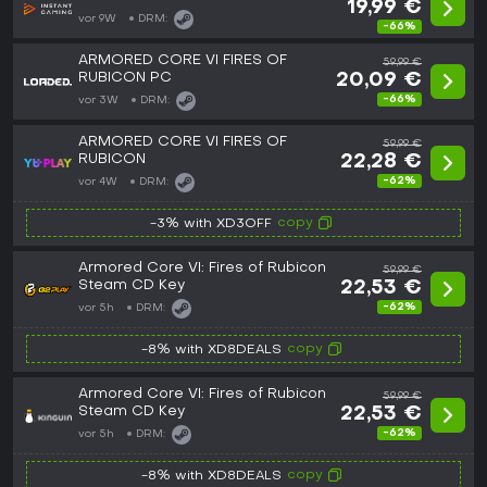
19,99 €
vor 9W
DRM:
-66%
ARMORED CORE VI FIRES OF
59,99 €
RUBICON PC
20,09 €
-66%
vor 3W
DRM:
ARMORED CORE VI FIRES OF
59,99 €
RUBICON
22,28 €
-62%
vor 4W
DRM:
copy
-3% with XD3OFF
Armored Core VI: Fires of Rubicon
59,99 €
Steam CD Key
22,53 €
-62%
vor 5h
DRM:
copy
-8% with XD8DEALS
Armored Core VI: Fires of Rubicon
59,99 €
Steam CD Key
22,53 €
-62%
vor 5h
DRM:
copy
-8% with XD8DEALS