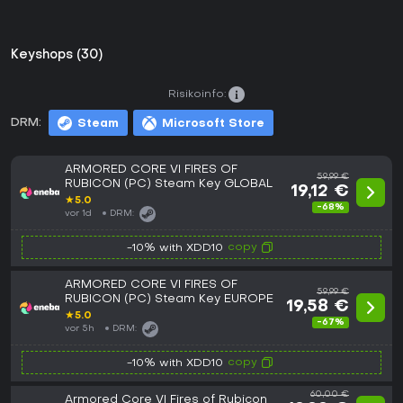
Keyshops (30)
Risikoinfo:
DRM:
Steam
Microsoft Store
ARMORED CORE VI FIRES OF
59,99 €
RUBICON (PC) Steam Key GLOBAL
19,12 €
★
5.0
-68%
vor 1d
DRM:
copy
-10% with XDD10
ARMORED CORE VI FIRES OF
59,99 €
RUBICON (PC) Steam Key EUROPE
19,58 €
★
5.0
-67%
vor 5h
DRM:
copy
-10% with XDD10
60,00 €
Armored Core VI Fires of Rubicon