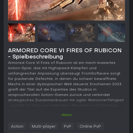
ARMORED CORE VI FIRES OF RUBICON
- Spielbeschreibung
Armored Core VI Fires of Rubicon ist ein mech-basiertes
Action-Spiel, das mit Highspeed-Kämpfen und
umfangreicher Anpassung überzeugt. FromSoftware sorgt
für packende Gefechte, in denen du schwer bewaffnete
Mechs in einer dystopischen Welt steuerst. Erschienen 2023,
greift der Titel auf die Expertise des Studios in
anspruchsvollen Action-Games zurück und verbindet
strategisches Zusammenbauen mit agiler Manövrierfähigkeit
- perfekt für Fans von taktischen Shootern und Fahrzeug-
Kampfsimulationen.
+Mehr
Gameplay
Action
Multi-player
PvP
Online PvP
Im Kern von Armored Core VI Fires of Rubicon geht es