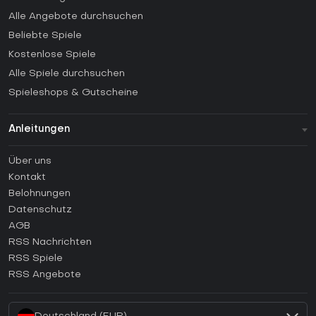
Alle Angebote durchsuchen
Beliebte Spiele
Kostenlose Spiele
Alle Spiele durchsuchen
Spieleshops & Gutscheine
Anleitungen
FAQ
Über uns
Anleitungen
Kontakt
Wie aktiviert man einen Steam CD Key?
Belohnungen
Wie aktiviert man einen Epic Games CD Key?
Datenschutz
AGB
Wie aktiviert man einen GOG CD Key?
RSS Nachrichten
Wie aktiviert man einen Ubisoft Connect CD Key?
RSS Spiele
Wie aktiviert man einen EA App CD Key?
RSS Angebote
Wie aktiviert man einen Battle.net CD Key?