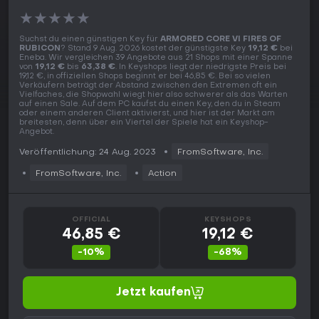
★
★
★
★
★
Suchst du einen günstigen Key für
ARMORED CORE VI FIRES OF
RUBICON
? Stand 9 Aug. 2026 kostet der günstigste Key
19,12 €
bei
Eneba. Wir vergleichen 39 Angebote aus 21 Shops mit einer Spanne
von
19,12 €
bis
63,38 €
. In Keyshops liegt der niedrigste Preis bei
19,12 €, in offiziellen Shops beginnt er bei 46,85 €. Bei so vielen
Verkäufern beträgt der Abstand zwischen den Extremen oft ein
Vielfaches, die Shopwahl wiegt hier also schwerer als das Warten
auf einen Sale. Auf dem PC kaufst du einen Key, den du in Steam
oder einem anderen Client aktivierst, und hier ist der Markt am
breitesten, denn über ein Viertel der Spiele hat ein Keyshop-
Angebot.
Veröffentlichung: 24 Aug. 2023
FromSoftware, Inc.
FromSoftware, Inc.
Action
OFFICIAL
KEYSHOPS
46,85 €
19,12 €
-10%
-68%
Jetzt kaufen