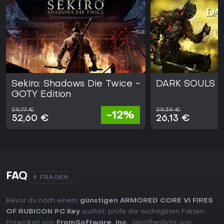
Sekiro: Shadows Die Twice -
DARK SOULS II
GOTY Edition
59,77 €
59,39 €
-12%
52,60 €
26,13 €
FAQ
9 FRAGEN
Bevor du nach einem
günstigen ARMORED CORE VI FIRES
OF RUBICON PC Key
suchst, prüfe die wichtigsten Fakten.
Entwickelt von
FromSoftware, Inc.
. Veröffentlicht von