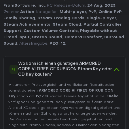
FromSoftware, Inc.
. PC Release-Datum:
24 Aug. 2023
.
Genres:
Action
. Kategorien:
Multi-player
,
PvP
,
Online PvP
,
Family Sharing
,
Steam Trading Cards
,
Single-player
,
Steam Achievements
,
Steam Cloud
,
Partial Controller
Support
,
Custom Volume Controls
,
Playable without
Timed Input
,
Stereo Sound
,
Camera Comfort
,
Surround
Sound
. Altersfreigabe:
PEGI 12
.
Wo kann ich einen günstigen ARMORED
Q
CORE VI FIRES OF RUBICON Steam Key oder
CD Key kaufen?
Mit unserem Preisvergleich und verifizierten Rabattcodes
kannst du einen
ARMORED CORE VI FIRES OF RUBICON
Key
schon ab
19,12 €
kaufen. Dieses Angebot ist bei
Eneba
verfügbar und gehört zu den günstigsten auf dem Markt.
Alle auf XD.deals gelisteten Keys werden digital geliefert und
können nach der Zahlung sofort heruntergeladen werden.
Die Preise enthalten bereits Bearbeitungsgebühren und
eingelöste Promo-Codes, sodass du immer den niedrigsten