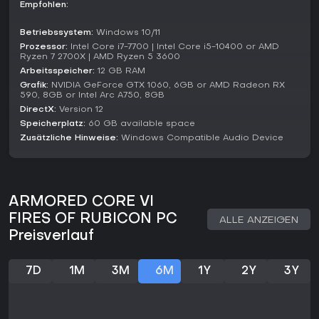
Empfohlen:
für Rückkehrer spannend bleiben.
Betriebssystem:
Windows 10/11
Lohnt es sich?
Prozessor:
Intel Core i7-7700 | Intel Core i5-10400 or AMD
Armored Core VI Fires of Rubicon wird für seine Kampftiefe
Ryzen 7 2700X | AMD Ryzen 5 3600
und Anpassungsfreiheit hoch gelobt: 87 % auf Metacritic
Arbeitsspeicher:
12 GB RAM
und 85 % auf OpenCritic bei Kritikerbewertungen. Spieler
Grafik:
NVIDIA GeForce GTX 1060, 6GB or AMD Radeon RX
schätzen vor allem das befriedigende Perfektionieren von
590, 8GB or Intel Arc A750, 8GB
Mech-Builds und das Besiegen kniffliger Bosse, auch wenn
DirectX:
Version 12
die Story im Vergleich zur Action etwas zurückhaltend wirkt.
Speicherplatz:
60 GB available space
Zusätzliche Hinweise:
Windows Compatible Audio Device
Wenn du Action-Games mit mechanischer Tiefe und harten
Herausforderungen magst - besonders mit PvP-Duellen -, ist
das hier genau dein Ding. Dank anhaltender Patch- und
Season-Support bietet es starken Replay-Wert und ist eine
lohnende Wahl für Mech-Kampf-Fans auf der Suche nach
ARMORED CORE VI
anspruchsvollem Spaß.
FIRES OF RUBICON PC
ALLE ANZEIGEN
Preisverlauf
7D
1M
3M
6M
1Y
2Y
3Y