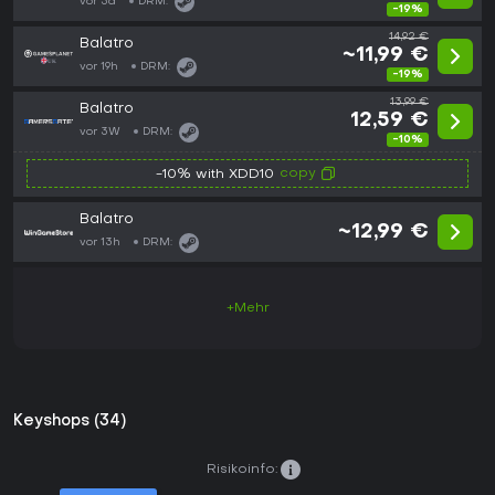
vor 5d
DRM:
-19%
14,92 €
Balatro
~11,99 €
vor 19h
DRM:
-19%
13,99 €
Balatro
12,59 €
vor 3W
DRM:
-10%
copy
-10% with XDD10
Balatro
~12,99 €
vor 13h
DRM:
+Mehr
Keyshops (34)
Risikoinfo: