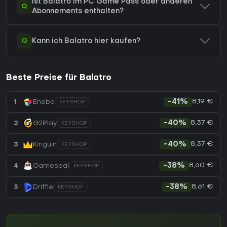
Ist Balatro im PC Game Pass oder anderen
Q
Abonnements enthalten?
Q
Kann ich Balatro hier kaufen?
Beste Preise für Balatro
8,19 €
1
Eneba
-41%
KEYSHOP
8,37 €
2
G2Play
-40%
KEYSHOP
8,37 €
3
Kinguin
-40%
KEYSHOP
8,60 €
4
Gameseal
-38%
KEYSHOP
8,61 €
5
Driffle
-38%
KEYSHOP