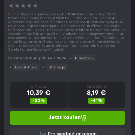
★
★
★
★
★
Suchst du einen günstigen Key für
Balatro
? Stand 6 Aug. 2026
kostet der günstigste Key
8,19 €
bei Eneba. Wir vergleichen 46
Angebote aus 24 Shops mit einer Spanne von
8,19 €
bis
15,24 €
. In
Keyshops liegt der niedrigste Preis bei 8,19 €, in offiziellen Shops
beginnt er bei 10,39 €. Bei so vielen Verkäufern beträgt der Abstand
zwischen den Extremen oft ein Vielfaches, die Shopwahl wiegt hier
also schwerer als das Warten auf einen Sale. Auf dem PC kaufst du
einen Key, den du in Steam oder einem anderen Client aktivierst,
und hier ist der Markt am breitesten, denn über ein Viertel der
Spiele hat ein Keyshop-Angebot.
Veröffentlichung: 20 Feb. 2024
Playstack
LocalThunk
Strategy
OFFICIAL
KEYSHOPS
10,39 €
8,19 €
-20%
-41%
Jetzt kaufen
Preisverlauf anzeigen