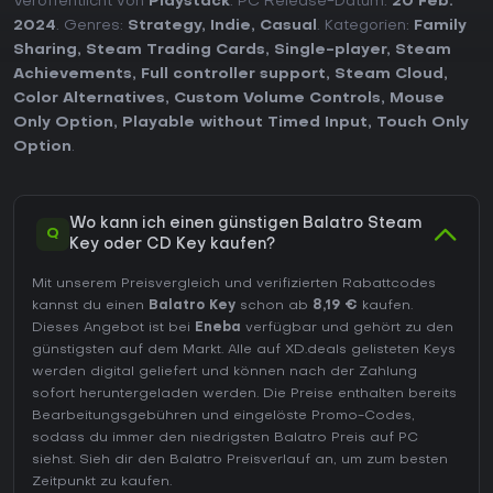
Veröffentlicht von
Playstack
. PC Release-Datum:
20 Feb.
2024
. Genres:
Strategy
,
Indie
,
Casual
. Kategorien:
Family
Sharing
,
Steam Trading Cards
,
Single-player
,
Steam
Achievements
,
Full controller support
,
Steam Cloud
,
Color Alternatives
,
Custom Volume Controls
,
Mouse
Only Option
,
Playable without Timed Input
,
Touch Only
Option
.
Wo kann ich einen günstigen Balatro Steam
Q
Key oder CD Key kaufen?
Mit unserem Preisvergleich und verifizierten Rabattcodes
kannst du einen
Balatro Key
schon ab
8,19 €
kaufen.
Dieses Angebot ist bei
Eneba
verfügbar und gehört zu den
günstigsten auf dem Markt. Alle auf XD.deals gelisteten Keys
werden digital geliefert und können nach der Zahlung
sofort heruntergeladen werden. Die Preise enthalten bereits
Bearbeitungsgebühren und eingelöste Promo-Codes,
sodass du immer den niedrigsten Balatro Preis auf
PC
siehst. Sieh dir den
Balatro Preisverlauf
an, um zum besten
Zeitpunkt zu kaufen.