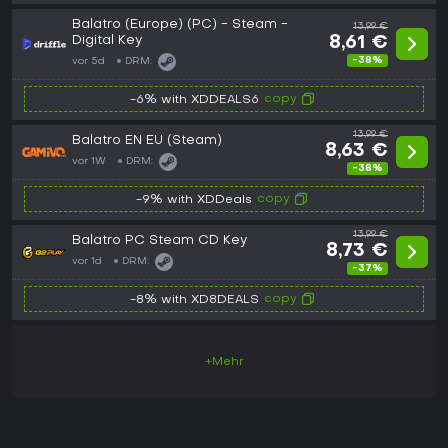
Balatro (Europe) (PC) - Steam -
13,99 €
Digital Key
8,61 €
-38%
vor 5d
DRM:
copy
-6% with XDDEALS6
13,99 €
Balatro EN EU (Steam)
8,63 €
vor 1W
DRM:
-38%
copy
-9% with XDDeals
13,99 €
Balatro PC Steam CD Key
8,73 €
vor 1d
DRM:
-37%
copy
-8% with XD8DEALS
+Mehr