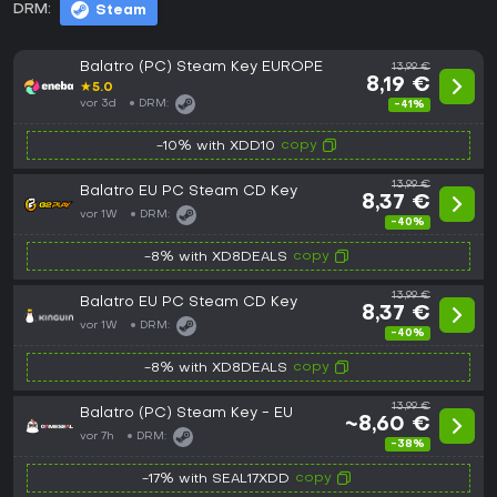
DRM:
Steam
Balatro (PC) Steam Key EUROPE
13,99 €
8,19 €
★
5.0
vor 3d
DRM:
-41%
copy
-10% with XDD10
13,99 €
Balatro EU PC Steam CD Key
8,37 €
vor 1W
DRM:
-40%
copy
-8% with XD8DEALS
13,99 €
Balatro EU PC Steam CD Key
8,37 €
vor 1W
DRM:
-40%
copy
-8% with XD8DEALS
13,99 €
Balatro (PC) Steam Key - EU
~8,60 €
vor 7h
DRM:
-38%
copy
-17% with SEAL17XDD