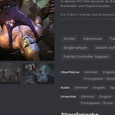
In diesem PC-Titel steuerst du B
Krimineller und Superschurken.
Die Edition enthält das Basisspi
und Maps die Wiederspielbarkeit 
Gameplay
Das Kernsystem basiert auf Thir
Action
Adventure
Fa
World, die fünfmal größer ist als
Single-player
Steam Ach
Batman gleitet über die Dächer, 
Flow-Combat Kombos aus Schlä
Partial Controller Support
Feinden ein.
Detective Vision markiert intera
Takedowns und Rätsel mit der Rog
Oberfläche:
German
English
oder Duelle mit The Joker und T
Portuguese - Brazi
Im Fortschritt upgradest du Anz
Audio:
German
English
Sp
Navigation und Gefechte freizus
Untertitel:
German
English
Spielmodi
Portuguese - Brazil
Der Hauptmodus dreht sich um d
Verschwörungen in Arkham City
Harley Quinn, The Penguin und Mr.