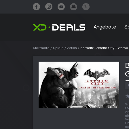
Angebote
S
Startseite
Spiele
Action
Batman: Arkham City - Game o
B
G
Su
St
An
ni
Ve
Sh
sc