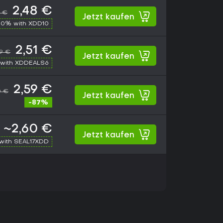
2,48 €
9 €
Jetzt kaufen
10% with XDD10
2,51 €
99 €
Jetzt kaufen
with XDDEALS6
2,59 €
0 €
Jetzt kaufen
-87%
~2,60 €
Jetzt kaufen
with SEAL17XDD