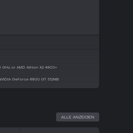
iele wie das Sammeln von Items oder das
 der Map.
ten Arenen Combat- und Predator-Skills mit
er lautlosen Eliminierungen.
ingt
Harley Quinn's Revenge
als eigene Story-
yne Manor und Iceberg Lounge für
erungen.
.4 GHz or AMD Athlon X2 4800+
bin und Nightwing spielbar, jeweils mit
mmte Modi.
NVIDIA GeForce 8800 GT 512MB
etwa der 1970s Batsuit oder das Batman
ampagnen und Challenges.
aubt freies Erkunden zwischen Missionen und
inzutauchen.
ALLE ANZEIGEN
sonanz stark, viele Reviews loben die fließenden