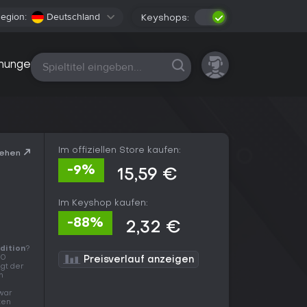
egion:
Deutschland
Keyshops:
Alle Plattformen
nungen
Im offiziellen Store kaufen:
sehen
-9%
15,59 €
Im Keyshop kaufen:
-88%
2,32 €
dition
?
50
Preisverlauf anzeigen
egt der
n
 war
ten