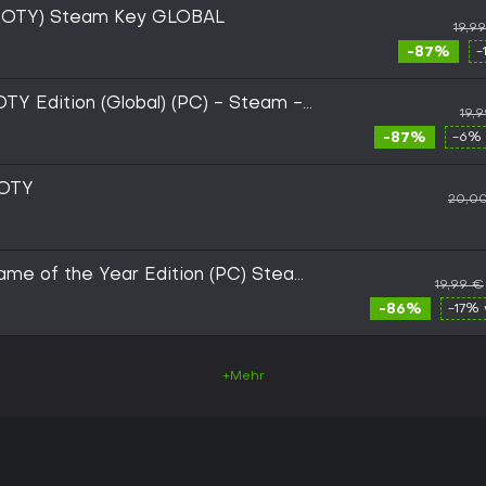
(GOTY) Steam Key GLOBAL
19,9
-87%
-
Y Edition (Global) (PC) - Steam -
19,
-87%
-6% 
GOTY
20,0
ame of the Year Edition (PC) Steam
19,99 €
-86%
-17% 
+Mehr