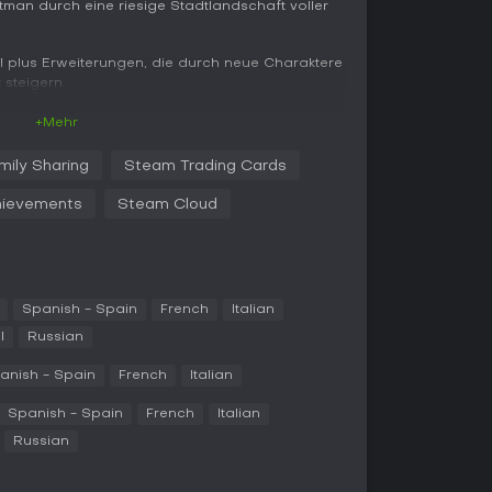
atman durch eine riesige Stadtlandschaft voller
el plus Erweiterungen, die durch neue Charaktere
steigern.
+Mehr
d-Person-Exploration und Kämpfen in einer Open
mily Sharing
Steam Trading Cards
 in
Batman: Arkham Asylum
.
ievements
Steam Cloud
um die Stadt zu durchqueren, und setzt im Free-
gen, Kontern und Gadgets gegen Gruppen von
ktive Objekte und Gegnerpositionen, was Stealth-
ues Gallery erleichtert - etwa Riddler-Rätsel
Spanish - Spain
French
Italian
wo-Face.
l
Russian
ug und Ausrüstung, um neue Fähigkeiten für
anish - Spain
French
Italian
chalten.
Spanish - Spain
French
Italian
Russian
ie Story-Kampagne, in der Batman
 aufdeckt und gegen Schurken wie Catwoman,
 Freeze antritt.