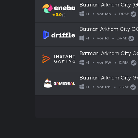
Batman: Arkham City 
vor 16h
+1
DRM:
★
5.0
(1)
Batman Arkham City GOT
Digital Key
vor 1d
+1
DRM:
Batman: Arkham City 
vor 9W
+1
DRM:
Batman: Arkham City G
Key - EU
vor 12h
+1
DRM: