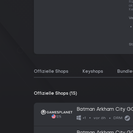
Rü
ak
Ke
Ve
S
Offizielle Shops
Keyshops
Bundle
Offizielle Shops (15)
Batman Arkham City G
vor 6h
+1
DRM: