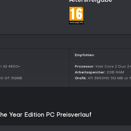
Altersfreigabe
Nebenquests bieten optionale Z
Besiegen bestimmter Feinde auf
Challenge Maps testen in isolier
Aufgaben wie Wellenüberleben od
Die Game of the Year Edition br
Erweiterung sowie Maps wie Wa
abwechslungsreiche Herausford
Empfohlen:
Additional Features and Content
on X2 4800+
Prozessor:
Intel Core 2 Duo 2
Neben Batman sind Catwoman, Ro
einzigartigen Movesets für besti
Arbeitsspeicher:
2GB RAM
00 GT 512MB
Grafik:
ATI 3850HD 512 MB or 
Skins verändern das Aussehen, 
Beyond-Design, einsetzbar in K
Die offene Sandbox-Struktur erl
lädt ein, in Gothams Unterwelt e
Lohnt es sich?
e Year Edition PC Preisverlauf
Jahre nach Release bleibt die Re
Kämpfe und die fesselnde Story.