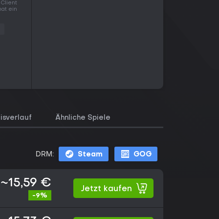
Client
hat ein
s
isverlauf
Ähnliche Spiele
DRM:
Steam
GOG
~15,59 €
Jetzt kaufen
-9%