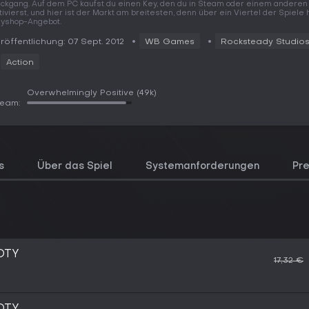
ckgang. Auf dem PC kaufst du einen Key, den du in Steam oder einem anderen 
tivierst, und hier ist der Markt am breitesten, denn über ein Viertel der Spiele 
yshop-Angebot.
röffentlichung: 07 Sept. 2012
WB Games
Rocksteady Studio
Action
Overwhelmingly Positive
(49k)
team:
s
Über das Spiel
Systemanforderungen
Pre
OTY
17,32 €