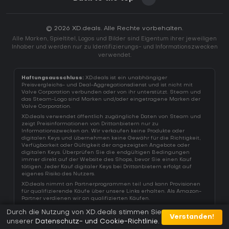
© 2026 XD.deals. Alle Rechte vorbehalten.
Alle Marken, Spieltitel, Logos und Bilder sind Eigentum ihrer jeweiligen
Inhaber und werden nur zu Identifizierungs- und Informationszwecken
verwendet.
Haftungsausschluss:
XD.deals ist ein unabhängiger
Preisvergleichs- und Deal-Aggregationsdienst und ist nicht mit
Valve Corporation verbunden oder von ihr unterstützt. Steam und
das Steam-Logo sind Marken und/oder eingetragene Marken der
Valve Corporation.
XD.deals verwendet öffentlich zugängliche Daten von Steam und
zeigt Preisinformationen von Drittanbietern nur zu
Informationszwecken an. Wir verkaufen keine Produkte oder
digitalen Keys und übernehmen keine Gewähr für die Richtigkeit,
Verfügbarkeit oder Gültigkeit der angezeigten Angebote oder
digitalen Keys. Überprüfen Sie die endgültigen Bedingungen
immer direkt auf der Website des Shops, bevor Sie einen Kauf
tätigen. Jeder Kauf digitaler Keys bei Drittanbietern erfolgt auf
eigenes Risiko des Nutzers.
XD.deals nimmt an Partnerprogrammen teil und kann Provisionen
für qualifizierende Käufe über unsere Links erhalten. Als Amazon-
Partner verdienen wir an qualifizierten Käufen.
Durch die Nutzung von XD.deals stimmen Sie
Verstanden!
unserer
Datenschutz- und Cookie-Richtlinie
.