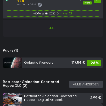
★
5.0
-10%
vor 1W
DRM:
copy
-10% with XDD10
+Mehr
Packs (1)
Galactic Pioneers
117,84 €
-26%
Battlestar Galactica: Scattered
ALLE ANZEIGEN
Hopes DLC (2)
Battlestar Galactica: Scattered
2,99 €
Hopes - Digital Artbook