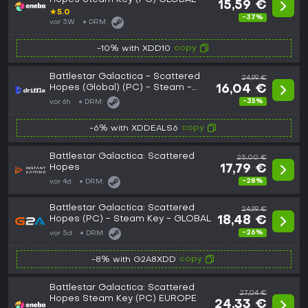
15,59 €
★
5.0
-37%
vor 3W
DRM:
copy
-10% with XDD10
Battlestar Galactica - Scattered
24,99 €
Hopes (Global) (PC) - Steam -
16,04 €
Digital Key
-35%
vor 6h
DRM:
copy
-6% with XDDEALS6
Battlestar Galactica: Scattered
25,00 €
Hopes
17,79 €
-28%
vor 4d
DRM:
Battlestar Galactica: Scattered
24,99 €
Hopes (PC) - Steam Key - GLOBAL
18,48 €
-26%
vor 5d
DRM:
copy
-8% with G2A8XDD
Battlestar Galactica: Scattered
27,04 €
Hopes Steam Key (PC) EUROPE
24,33 €