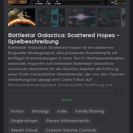
Battlestar Galactica: Scattered Hopes -
Spielbeschreibung
Battlestar Galactica: Scattered Hopes ist ein taktisches
Roguelite-Strategiespiel, das packende Raumkämpfe mit
kniffligen Entscheidungen in einer Sci-Fi-Überlebenssituation
verbindet. Inspiriert vom beliebten Battlestar-Galactica-
Universum übernimmt ihr als Gunstar-Kapitän die Führung
einer Flotte menschlicher Überlebender, die von den Cylonen
erbarmungslos gejagt wird. Dank Fokus auf
Ressourcenmanagement, prozeduraler Erzählung und
hochspannenden Schlachten eignet es sich perfekt für
Strategie-Fans, die Planung und Anpassungsfähigkeit
+Mehr
schätzen.
Gameplay
Action
Strategy
Indie
Family Sharing
In Battlestar Galactica: Scattered Hopes dreht sich alles
Single-player
Steam Achievements
darum, eure Flotte durch Sektoren zu führen und der
übermächtigen Cylonenflotte zu entkommen. Ihr erkundet
Steam Cloud
Custom Volume Controls