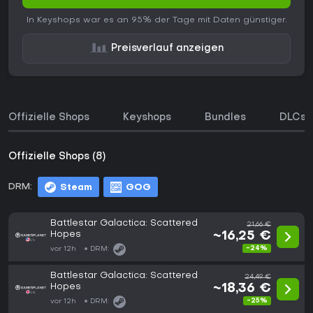
In Keyshops war es an 95% der Tage mit Daten günstiger.
Preisverlauf anzeigen
Offizielle Shops
Keyshops
Bundles
DLCs
Offizielle Shops (8)
DRM:
Steam
GOG
Battlestar Galactica: Scattered
21,66 €
Hopes
~16,25 €
-24%
vor 12h
DRM:
Battlestar Galactica: Scattered
24,49 €
Hopes
~18,36 €
-25%
vor 12h
DRM: