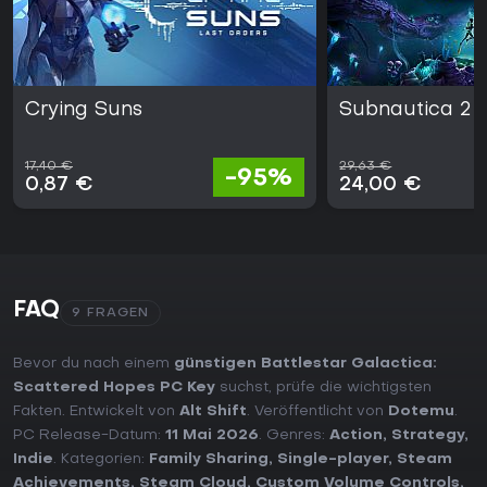
Crying Suns
Subnautica 2
17,40 €
29,63 €
-95%
0,87 €
24,00 €
FAQ
9 FRAGEN
Bevor du nach einem
günstigen Battlestar Galactica:
Scattered Hopes PC Key
suchst, prüfe die wichtigsten
Fakten. Entwickelt von
Alt Shift
. Veröffentlicht von
Dotemu
.
PC Release-Datum:
11 Mai 2026
. Genres:
Action
,
Strategy
,
Indie
. Kategorien:
Family Sharing
,
Single-player
,
Steam
Achievements
,
Steam Cloud
,
Custom Volume Controls
,