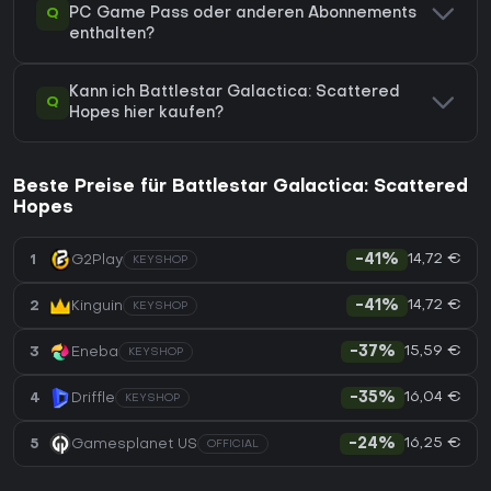
Q
PC Game Pass oder anderen Abonnements
enthalten?
Kann ich Battlestar Galactica: Scattered
Q
Hopes hier kaufen?
Beste Preise für Battlestar Galactica: Scattered
Hopes
14,72 €
1
G2Play
-41%
KEYSHOP
14,72 €
2
Kinguin
-41%
KEYSHOP
15,59 €
3
Eneba
-37%
KEYSHOP
16,04 €
4
Driffle
-35%
KEYSHOP
16,25 €
5
Gamesplanet US
-24%
OFFICIAL