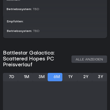
Spielmodi
Betriebssystem:
TBD
Das Spiel ist ein reines Singleplayer-Roguelite: Jede
Durchspielrunde bildet einen einzigartigen Lauf durch
prozedural generierte Sektoren. Ihr startet mit einem Gunstar,
Empfohlen:
baut die Flotte aus und meistert wachsende
Herausforderungen in einer kampagnenähnlichen Struktur
Betriebssystem:
TBD
mit Fokus auf Überleben und Fortschritt zur Hauptflotte.
Multiplayer-Optionen fehlen; stattdessen bietet es starke
Replayability durch variierende Startflotten und Meta-
Progression. Demos demonstrieren das Konzept und lassen
Battlestar Galactica:
frühe Sektoren sowie Basis-Freischaltungen testen.
Scattered Hopes PC
ALLE ANZEIGEN
Key Features and Mechanics
Preisverlauf
Neben Kämpfen gibt es tiefe Flottenmanagement-
Mechaniken. Ihr schaltet verschiedene Gunstar-Typen und
7D
1M
3M
6M
1Y
2Y
3Y
Staffel-Zusammensetzungen frei, was an strategische
Vielfalt in vergleichbaren Titeln erinnert und euren Ansatz in
Kämpfen und Krisen verändert. Entscheidungen lösen Events
aus, die verzweigte Narrative mit isolierten
Herausforderungen schaffen, die eure Führungsqualitäten
auf die Probe stellen.
Überleben hängt vom Ausgleich von Angriff und