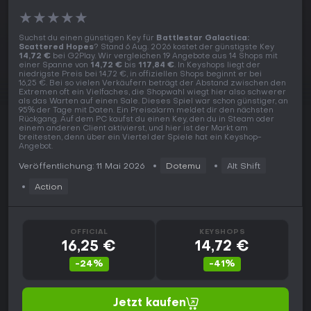
★
★
★
★
★
Suchst du einen günstigen Key für
Battlestar Galactica:
Scattered Hopes
? Stand 6 Aug. 2026 kostet der günstigste Key
14,72 €
bei G2Play. Wir vergleichen 19 Angebote aus 14 Shops mit
einer Spanne von
14,72 €
bis
117,84 €
. In Keyshops liegt der
niedrigste Preis bei 14,72 €, in offiziellen Shops beginnt er bei
16,25 €. Bei so vielen Verkäufern beträgt der Abstand zwischen den
Extremen oft ein Vielfaches, die Shopwahl wiegt hier also schwerer
als das Warten auf einen Sale. Dieses Spiel war schon günstiger, an
95% der Tage mit Daten. Ein Preisalarm meldet dir den nächsten
Rückgang. Auf dem PC kaufst du einen Key, den du in Steam oder
einem anderen Client aktivierst, und hier ist der Markt am
breitesten, denn über ein Viertel der Spiele hat ein Keyshop-
Angebot.
Veröffentlichung: 11 Mai 2026
Dotemu
Alt Shift
Action
OFFICIAL
KEYSHOPS
16,25 €
14,72 €
-24%
-41%
Jetzt kaufen