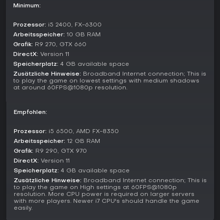
Vernachlässigung zum Sinken führt, sowie eine Bandbreite
Minimum:
an Waffen wie Musketten zum Snipen oder Granaten für
explosive Wirkung. Teamwork ist unerlässlich, da Solisten
Prozessor:
i5 2400, FX-6300
ohne Crew-Koordination chancenlos sind. Das Spiel
Arbeitsspeicher:
10 GB RAM
unterstützt bis zu 54 Spieler auf kleinen und großen Schiffen
Grafik:
R9 270, GTX 660
für epische Massenschlachten. Neuere Updates haben diese
DirectX:
Version 11
Systeme verfeinert und sorgen für flüssigere Performance
Speicherplatz:
4 GB available space
sowie bessere Zugänglichkeit.
Zusätzliche Hinweise:
Broadband Internet connection; This is
to play the game on lowest settings with medium shadows
Lohnt es sich?
at around 60FPS@1080p resolution.
Blackwake ist eine starke Option für Fans kooperativer
Multiplayer-Spiele mit historischem Twist - vor allem seit es
2024 nach jahrelanger Pause kostenlos wurde. Die
Empfohlen:
Resonanz ist sehr positiv: 82 Prozent von über 13.000
englischen Reviews empfehlen es wegen des Spaßfaktors
Prozessor:
i5 6500, AMD FX-8350
und der strategischen Tiefe. Allerdings pendelt die aktive
Arbeitsspeicher:
12 GB RAM
Spielerzahl bei 20 bis 30, was längere Wartezeiten auf volle
Grafik:
R9 290, GTX 970
Matches bedeuten kann. Wer teamorientierten Naval-
DirectX:
Version 11
Combat liebt und mit etwas Wiederholung leben kann, sollte
Speicherplatz:
4 GB available space
es ausprobieren - zumal es gratis ist.
Zusätzliche Hinweise:
Broadband Internet connection; This is
to play the game on High settings at 60FPS@1080p
resolution. More CPU power is required on larger servers
with more players. Newer i7 CPU's should handle the game
easily.