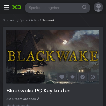
Alle
Startseite
Spiele
Action
Blackwake
Blackwake PC Key kaufen
Auf Steam ansehen