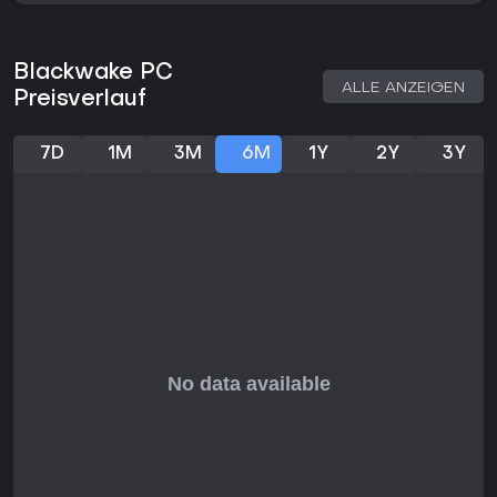
Blackwake PC
ALLE ANZEIGEN
Preisverlauf
7D
1M
3M
6M
1Y
2Y
3Y