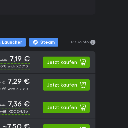
Risikoinfo:
 Launcher
Steam
7,19 €
99 €
Jetzt kaufen
10% with XDD10
7,29 €
9 €
Jetzt kaufen
10% with XDD10
7,36 €
9 €
Jetzt kaufen
with XDDEALS6
~7,50 €
€