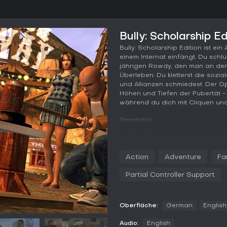
Bully: Scholarship E
Bully: Scholarship Edition ist e
einem Internat einfängt. Du schlü
jährigen Rowdy, den man an der
Überleben: Du kletterst die sozia
und Allianzen schmiedest. Der O
Höhen und Tiefen der Pubertät - 
während du dich mit Cliquen und
Gameplay
Im Kern steuerst du Jimmy aus de
Academy und die umliegende Stad
simplen Botengängen bis hin zu 
Action
Adventure
Fa
Unterwegs gehst du zu Fuß, auf
sorgt für Abwechslung beim Erku
Partial Controller Support
Unterricht wird zu Minigames, di
Kampfzüge im Sportunterricht od
Kämpfe sind zentral, mit Nahkam
Oberfläche:
German
English
Knallfröschen oder Baseballschl
Bei Regelbrüchen füllt er sich, 
Audio:
English