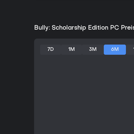
Bully: Scholarship Edition PC Prei
7D
1M
3M
6M