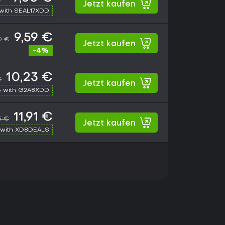
Jetzt kaufen
with SEAL17XDD
9,59 €
0 €
Jetzt kaufen
-4%
10,23 €
€
Jetzt kaufen
 with G2A8XDD
11,91 €
5 €
Jetzt kaufen
with XD8DEALS