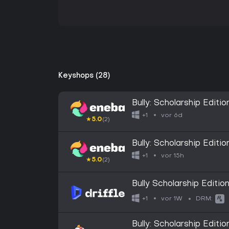
Keyshops (28)
Bully: Scholarship Edi
GLOBAL
vor 6d
+1
★
5.0
(2)
Bully: Scholarship Edi
EUROPE
vor 15h
+1
★
5.0
(2)
Bully Scholarship Edition
Key
vor 1W
+1
DRM:
Bully: Scholarship Edit