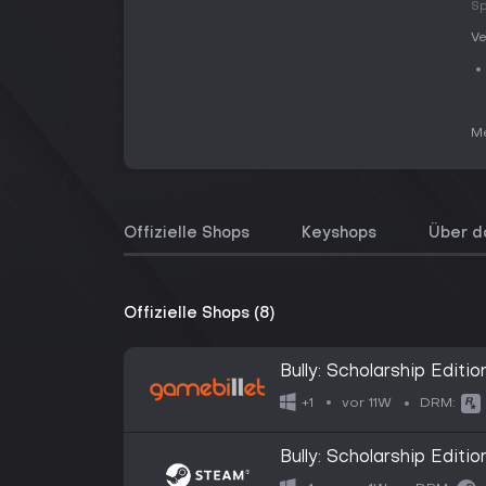
Sp
Ve
Me
Offizielle Shops
Keyshops
Über d
Offizielle Shops (8)
Bully: Scholarship Editio
vor 11W
+1
DRM:
Bully: Scholarship Editio