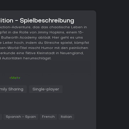
dition - Spielbeschreibung
in Action-Adventure, das das chaotische Leben in
pfst in die Rolle von Jimmy Hopkins, einem 15-
 Bullworth Academy ablädt. Hier geht es ums
le Leiter hoch, indem du Streiche spielst, kämpfst
pen-World-Titel mischt Humor mit den peinlichen
erkunde eine fiktive Kleinstadt in Neuengland,
 Autoritäten herumschlägst.
r Third-Person-Perspektive durch die Bullworth
+Mehr
t. Du absolvierst Story-Missionen, die von
ausgeklügelten Plänen gegen Rivalen reichen.
mily Sharing
Single-player
 dem Skateboard oder mit dem Fahrrad - das
nden. Besonders clever ist das Klassensystem:
e neue Fähigkeiten freischalten, etwa verbesserte
er Waffenbasteln in Chemie.
pf und improvisierten Waffen wie Schleudern,
Spanish - Spain
French
Italian
ägern. Der Trouble Meter sorgt für Spannung:
Prefects oder Cops hetzen dir nach, schnappen