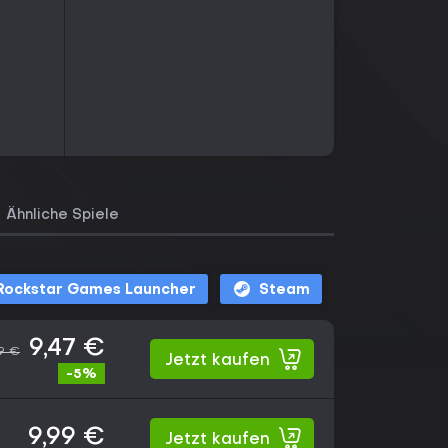
Ähnliche Spiele
Rockstar Games Launcher
Steam
9,47 €
9 €
Jetzt kaufen
-5%
9,99 €
Jetzt kaufen