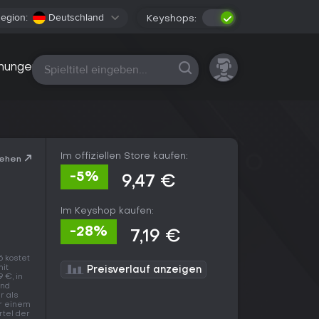
egion:
Deutschland
Keyshops:
Alle Plattformen
nungen
Im offiziellen Store kaufen:
sehen
-5%
9,47 €
Im Keyshop kaufen:
-28%
7,19 €
6 kostet
mit
Preisverlauf anzeigen
9 €, in
and
r als
er einem
rtel der