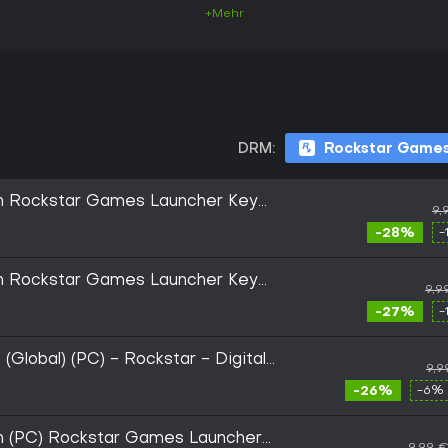
+Mehr
DRM:
Rockstar Games
tion Rockstar Games Launcher Key
9,
-28%
-
tion Rockstar Games Launcher Key
9,9
-27%
-
 (Global) (PC) - Rockstar - Digital
9,9
-26%
-6% 
ion (PC) Rockstar Games Launcher
9,99 