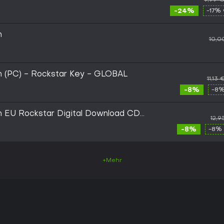
-24%
-17% 
n
10,0
ion (PC) - Rockstar Key - GLOBAL
11,13 
-8%
-8%
ion EU Rockstar Digital Download CD
12,9
-8%
-8% 
+Mehr