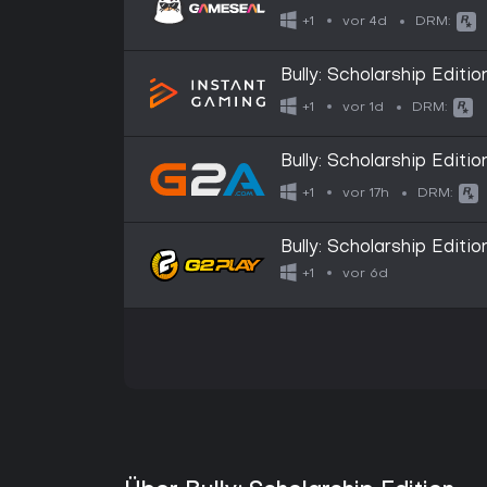
Key - GLOBAL
vor 4d
+1
DRM:
Bully: Scholarship Editio
vor 1d
+1
DRM:
Bully: Scholarship Edit
vor 17h
+1
DRM:
Bully: Scholarship Edit
Key
vor 6d
+1