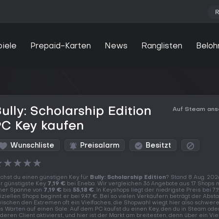
R
piele
Prepaid-Karten
News
Ranglisten
Beloh
ully: Scholarship Edition
Auf Steam an
PC Key kaufen
Wunschliste
Preisalarm
Besitzt
★
★
★
★
★
chst du einen günstigen Key für
Bully: Scholarship Edition
? Stand 8 Aug. 202
r günstigste Key
7,19 €
bei Eneba. Wir vergleichen 36 Angebote aus 17 Shops 
ner Spanne von
7,19 €
bis
55,18 €
. In Keyshops liegt der niedrigste Preis bei 7,1
fiziellen Shops beginnt er bei 9,47 €. Bei so vielen Verkäufern beträgt der Abst
ischen den Extremen oft ein Vielfaches, die Shopwahl wiegt hier also schwere
s Warten auf einen Sale. Auf dem PC kaufst du einen Key, den du in Steam od
deren Client aktivierst, und hier ist der Markt am breitesten, denn über ein Vie