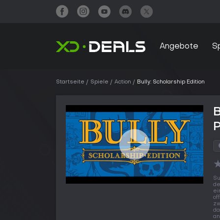
Angebote
S
Startseite
Spiele
Action
Bully: Scholarship Edition
B
Su
de
ei
of
zw
da
an