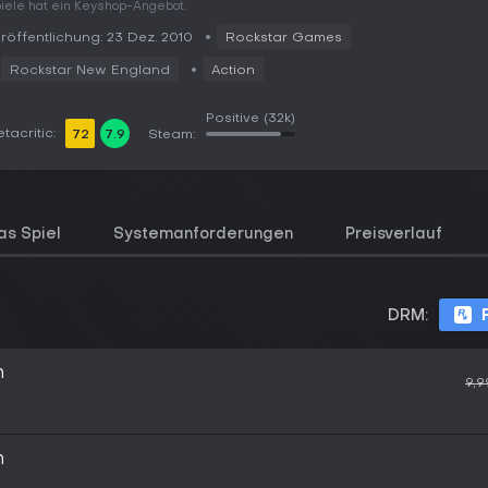
iele hat ein Keyshop-Angebot.
röffentlichung: 23 Dez. 2010
Rockstar Games
Rockstar New England
Action
Positive
(32k)
tacritic:
72
7.9
Steam:
as Spiel
Systemanforderungen
Preisverlauf
DRM:
n
9,9
n