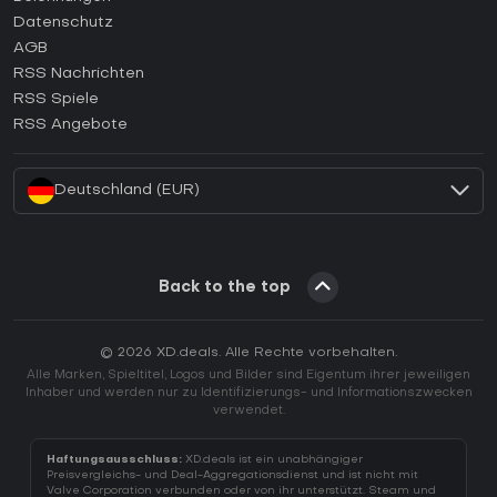
Wie aktiviert man einen Epic Games CD Key?
Datenschutz
AGB
Wie aktiviert man einen GOG CD Key?
RSS Nachrichten
Wie aktiviert man einen Ubisoft Connect CD Key?
RSS Spiele
Wie aktiviert man einen EA App CD Key?
RSS Angebote
Wie aktiviert man einen Battle.net CD Key?
Deutschland (EUR)
Back to the top
© 2026 XD.deals. Alle Rechte vorbehalten.
Alle Marken, Spieltitel, Logos und Bilder sind Eigentum ihrer jeweiligen
Inhaber und werden nur zu Identifizierungs- und Informationszwecken
verwendet.
Haftungsausschluss:
XD.deals ist ein unabhängiger
Preisvergleichs- und Deal-Aggregationsdienst und ist nicht mit
Valve Corporation verbunden oder von ihr unterstützt. Steam und