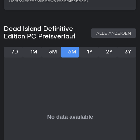
Controller for Windows recommended)
Dead Island Definitive
ALLE ANZEIGEN
Edition PC Preisverlauf
7D
1M
3M
6M
1Y
2Y
3Y