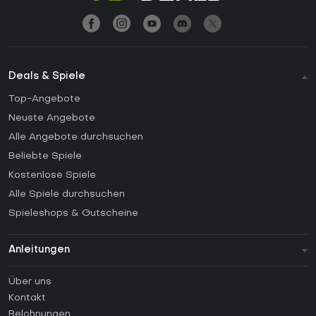
Deals & Spiele
Top-Angebote
Neuste Angebote
Alle Angebote durchsuchen
Beliebte Spiele
Kostenlose Spiele
Alle Spiele durchsuchen
Spieleshops & Gutscheine
Anleitungen
FAQ
Über uns
Anleitungen
Kontakt
Wie aktiviert man einen Steam CD Key?
Belohnungen