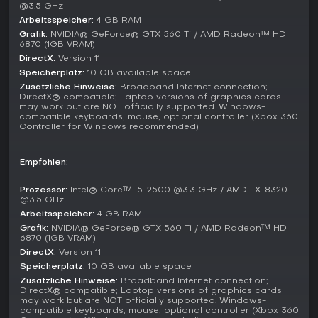
finden hier auch Jahre nach dem 2016er-Remaster ein
@3.5 GHz
solides Erlebnis. Spieler loben den befriedigenden
Arbeitsspeicher:
4 GB RAM
Kampfschleife und die stimmungsvolle Welt, kritisieren aber
Grafik:
NVIDIA® GeForce® GTX 560 Ti / AMD Radeon™ HD
teils repetitive Quests. Mit einem OpenCritic-Score aus 37
6870 (1GB VRAM)
Rezensionen und Community-Bewertungen um die 6,9 von 10
DirectX:
Version 11
auf Plattformen wie IGN eignet es sich für Liebhaber
Speicherplatz:
10 GB available space
ruppiger Apokalypse-Action statt glatter Shooter. Ohne
Zusätzliche Hinweise:
Broadband Internet connection;
laufende Updates ist das Spiel komplett - ideal für PC-
DirectX® compatible; Laptop versions of graphics cards
Neulinge oder Rückkehrer.
may work but are NOT officially supported. Windows-
compatible keyboards, mouse, optional controller (Xbox 360
Controller for Windows recommended)
Empfohlen:
Prozessor:
Intel® Core™ i5-2500 @3.3 GHz / AMD FX-8320
@3.5 GHz
Arbeitsspeicher:
4 GB RAM
Grafik:
NVIDIA® GeForce® GTX 560 Ti / AMD Radeon™ HD
6870 (1GB VRAM)
DirectX:
Version 11
Speicherplatz:
10 GB available space
Zusätzliche Hinweise:
Broadband Internet connection;
DirectX® compatible; Laptop versions of graphics cards
may work but are NOT officially supported. Windows-
compatible keyboards, mouse, optional controller (Xbox 360