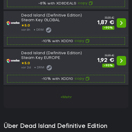
copy
-8% with XD8DEALS
Dead Island (Definitive Edition)
19,99 €
Steam Key GLOBAL
1,87 €
★
5.0
-90%
vor 6h
DRM:
copy
-10% with XDD10
Dead Island (Definitive Edition)
19,99 €
Steam Key EUROPE
1,92 €
★
5.0
-90%
vor 2d
DRM:
copy
-10% with XDD10
+Mehr
Über Dead Island Definitive Edition