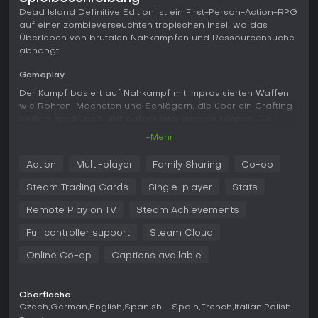
Dead Island Definitive Edition ist ein First-Person-Action-RPG
auf einer zombieverseuchten tropischen Insel, wo das
Überleben von brutalen Nahkämpfen und Ressourcensuche
abhängt.
Gameplay
Der Kampf basiert auf Nahkampf mit improvisierten Waffen
wie Rohren, Macheten und Schlägern, die über ein Crafting-
System modifiziert und aufgerüstet werden können. Die
Verwaltung von Gesundheit und Ausdauer ist entscheidend,
+Mehr
da sie Schläge und Ausweichmanöver gegen verschiedene
Zombie-Typen beeinflusst - von langsamen Walkern bis zu
Action
Multi-player
Family Sharing
Co-op
schnellen Infizierten. Erkundung belohnt mit Teilen und
Bauplänen auf der gesamten Insel, ergänzt durch einen
Steam Trading Cards
Single-player
Stats
Skilltree für Charakterfortschritt, etwa im Fury-Modus für
mächtigere Angriffe. Kooperatives Spiel ist nahtlos integriert
Remote Play on TV
Steam Achievements
und erlaubt bis zu vier Spielern, Missionen gemeinsam zu
Full controller support
Steam Cloud
meistern, Loot zu teilen und gestürzte Teammitglieder
wiederzubeleben.
Online Co-op
Captions available
Fahrzeuge sorgen für Mobilität im Open World, wirken aber
stellenweise schwerfällig. Quests drehen sich um Item-
Oberfläche:
Sammlungen oder Räumen von Gebieten und münden oft in
Czech
German
English
Spanish - Spain
French
Italian
Polish
heftige Hordenkämpfe, die taktisches Positionieren und die