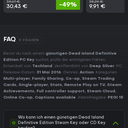
59,67 €
58,29 €
-49%
30,43 €
9,91 €
FAQ
9 FRAGEN
Bevor du nach einem
günstigen Dead Island Definitive
Edition PC Key
suchst, prüfe die wichtigsten Fakten.
Entwickelt von
Techland
. Veröffentlicht von
Deep Silver
. PC
Release-Datum:
31 Mai 2016
. Genres:
Action
. Kategorien:
Multi-player
,
Family Sharing
,
Co-op
,
Steam Trading
Cards
,
Single-player
,
Stats
,
Remote Play on TV
,
Steam
Achievements
,
Full controller support
,
Steam Cloud
,
Online Co-op
,
Captions available
. Altersfreigabe:
PEGI 18
.
Wo kann ich einen günstigen Dead Island
Q
Definitive Edition Steam Key oder CD Key