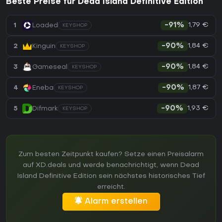
Beste Preise für Dead Island Definitive Edition
1,79 €
1
Loaded
-91%
KEYSHOP
1,84 €
2
Kinguin
-90%
KEYSHOP
1,84 €
3
Gameseal
-90%
KEYSHOP
1,87 €
4
Eneba
-90%
KEYSHOP
1,93 €
5
Difmark
-90%
KEYSHOP
Zum besten Zeitpunkt kaufen? Setze einen Preisalarm
auf XD.deals und werde benachrichtigt, wenn Dead
Island Definitive Edition sein nächstes historisches Tief
erreicht.
Alarm erstellen