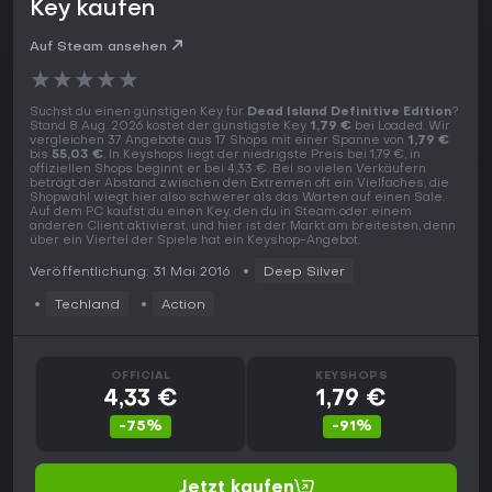
Key kaufen
Auf Steam ansehen
★
★
★
★
★
Suchst du einen günstigen Key für
Dead Island Definitive Edition
?
Stand 8 Aug. 2026 kostet der günstigste Key
1,79 €
bei Loaded. Wir
vergleichen 37 Angebote aus 17 Shops mit einer Spanne von
1,79 €
bis
55,03 €
. In Keyshops liegt der niedrigste Preis bei 1,79 €, in
offiziellen Shops beginnt er bei 4,33 €. Bei so vielen Verkäufern
beträgt der Abstand zwischen den Extremen oft ein Vielfaches, die
Shopwahl wiegt hier also schwerer als das Warten auf einen Sale.
Auf dem PC kaufst du einen Key, den du in Steam oder einem
anderen Client aktivierst, und hier ist der Markt am breitesten, denn
über ein Viertel der Spiele hat ein Keyshop-Angebot.
Veröffentlichung: 31 Mai 2016
Deep Silver
Techland
Action
OFFICIAL
KEYSHOPS
4,33 €
1,79 €
-75%
-91%
Jetzt kaufen