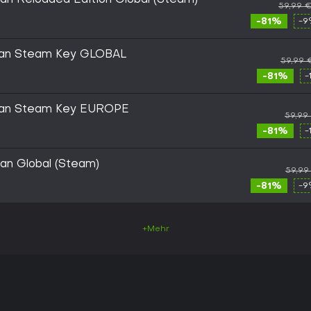
man Reloaded Edition Global (Steam)
59,99 
-81%
-9
uman Steam Key GLOBAL
59,99 
-81%
-
uman Steam Key EUROPE
59,99
-81%
-
man Global (Steam)
59,99
-81%
-9
+Mehr