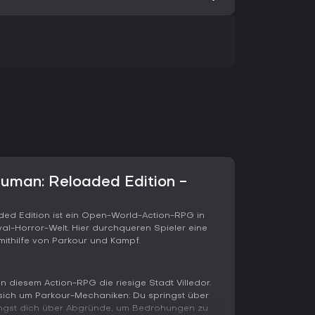
Human: Reloaded Edition -
ded Edition ist ein Open-World-Action-RPG in
al-Horror-Welt. Hier durchqueren Spieler eine
ithilfe von Parkour und Kampf.
n diesem Action-RPG die riesige Stadt Villedor.
sich um Parkour-Mechaniken: Du springst über
wingst dich über Abgründe, um Bedrohungen zu