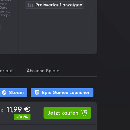
st dann
Preis
Preisverlauf anzeigen
 Daten.
ierst,
yshop-
erlauf
Ähnliche Spiele
Steam
Epic Games Launcher
11,99 €
 €
Jetzt kaufen
-80%