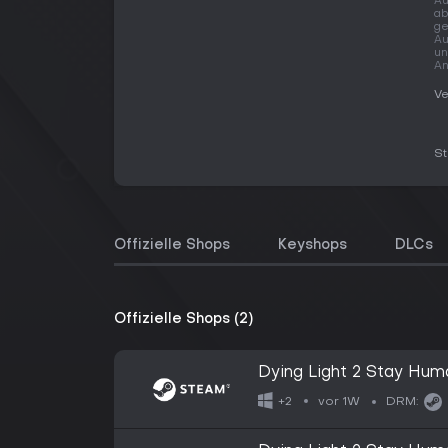
Au
ab
ge
Au
un
An
Ve
S
Offizielle Shops
Keyshops
DLCs
Offizielle Shops (2)
Dying Light 2 Stay Hum
vor 1W
+2
DRM: