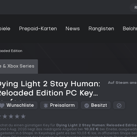
R
piele
Prepaid-Karten
News
Ranglisten
Beloh
oaded Edition
 & Xbox Series
ying Light 2 Stay Human:
Auf Steam an
eloaded Edition PC Key
kaufen
Wunschliste
Preisalarm
Besitzt
★
★
★
★
★
chst du einen günstigen Key für
Dying Light 2 Stay Human: Reloaded Editio
and 6 Aug. 2026 liegt das niedrigste Angebot bei
10,03 €
bei Eneba, ausgewähl
geboten in 6 Shops. In Keyshops geht es bei 10,03 € los, in offiziellen Shops bei 