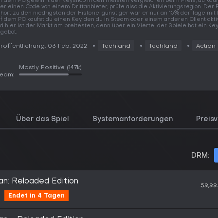
f dem PC gewinnt der Keyshop in den meisten Vergleichen beim Preis, du kauf
er einen Code von einem Drittanbieter, prüfe also die Aktivierungsregion. Der 
hört zu den niedrigsten der Historie, günstiger war er nur an 15% der Tage mit
f dem PC kaufst du einen Key, den du in Steam oder einem anderen Client aktiv
d hier ist der Markt am breitesten, denn über ein Viertel der Spiele hat ein Ke
gebot.
röffentlichung: 03 Feb. 2022
Techland
Techland
Action
Mostly Positive
(147k)
team:
Über das Spiel
Systemanforderungen
Preisv
DRM:
an: Reloaded Edition
59,99
Endet in 4 Tagen