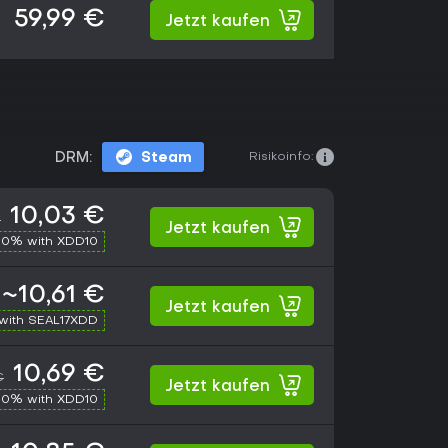
59,99 €
Jetzt kaufen
Risikoinfo:
DRM:
Steam
10,03 €
€
Jetzt kaufen
10% with XDD10
~10,61 €
Jetzt kaufen
with SEAL17XDD
10,69 €
€
Jetzt kaufen
10% with XDD10