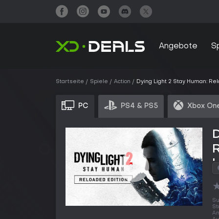
Angebote
S
Startseite
Spiele
Action
Dying Light 2 Stay Human: Rel
PC
PS4 & PS5
Xbox One
D
R
Su
St
An