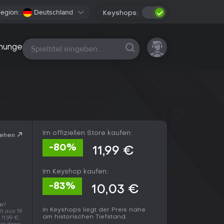
egion:
Deutschland
Keyshops:
Alle Plattformen
nungen
Im offiziellen Store kaufen:
sehen
-80%
11,99 €
Im Keyshop kaufen:
-83%
10,03 €
n
?
In Keyshops liegt der Preis nahe
t aus 19
am historischen Tiefstand.
11,99 €.