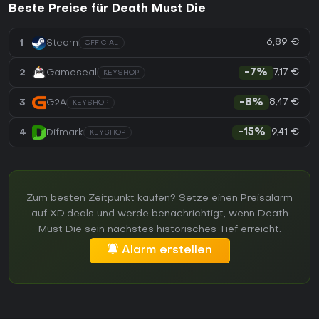
Beste Preise für Death Must Die
6,89 €
1
Steam
OFFICIAL
7,17 €
2
Gameseal
-7%
KEYSHOP
8,47 €
3
G2A
-8%
KEYSHOP
9,41 €
4
Difmark
-15%
KEYSHOP
Zum besten Zeitpunkt kaufen? Setze einen Preisalarm
auf XD.deals und werde benachrichtigt, wenn Death
Must Die sein nächstes historisches Tief erreicht.
Alarm erstellen