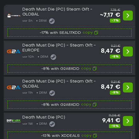
Death Must Die (PC) Steam Gift -
7,78 €
GLOBAL
~7,17 €
-7%
vor 5h
DRM:
copy
-17% with SEAL17XDD
Death Must Die (PC) - Steam Gift -
9,21 €
EUROPE
8,47 €
-8%
vor 10h
DRM:
copy
-8% with G2A8XDD
Death Must Die (PC) - Steam Gift -
9,21 €
GLOBAL
8,47 €
-8%
vor 11h
DRM:
copy
-8% with G2A8XDD
11,08 €
Death Must Die (PC)
9,41 €
vor 1W
DRM:
-15%
copy
-15% with XDDEALS