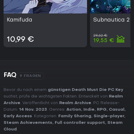
Kamifuda
Subnautica 2
29,62 €
10,99 €
19,55 €
FAQ
9 FRAGEN
Bevor du nach einem
günstigen Death Must Die PC Key
suchst, prüfe die wichtigsten Fakten. Entwickelt von
Realm
Archive
. Veröffentlicht von
Realm Archive
. PC Release-
Datum:
14 Nov. 2023
. Genres:
Action
,
Indie
,
RPG
,
Casual
,
Early Access
. Kategorien:
Family Sharing
,
Single-player
,
Steam Achievements
,
Full controller support
,
Steam
Cloud
.