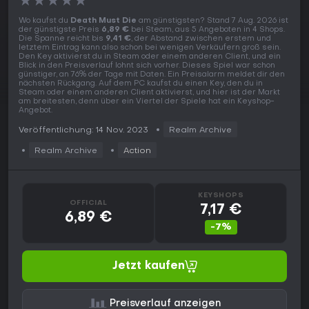
★
★
★
★
★
Wo kaufst du
Death Must Die
am günstigsten? Stand 7 Aug. 2026 ist
der günstigste Preis
6,89 €
bei Steam, aus 5 Angeboten in 4 Shops.
Die Spanne reicht bis
9,41 €
, der Abstand zwischen erstem und
letztem Eintrag kann also schon bei wenigen Verkäufern groß sein.
Den Key aktivierst du in Steam oder einem anderen Client, und ein
Blick in den Preisverlauf lohnt sich vorher. Dieses Spiel war schon
günstiger, an 76% der Tage mit Daten. Ein Preisalarm meldet dir den
nächsten Rückgang. Auf dem PC kaufst du einen Key, den du in
Steam oder einem anderen Client aktivierst, und hier ist der Markt
am breitesten, denn über ein Viertel der Spiele hat ein Keyshop-
Angebot.
Veröffentlichung: 14 Nov. 2023
Realm Archive
Realm Archive
Action
KEYSHOPS
OFFICIAL
7,17 €
6,89 €
-7%
Jetzt kaufen
Preisverlauf anzeigen