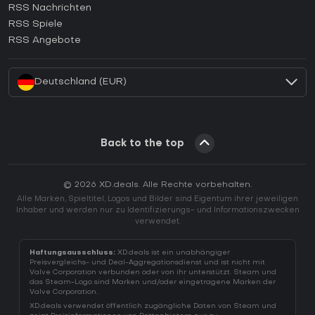
RSS Nachrichten
Wie aktiviert man einen Ubisoft Connect CD Key?
RSS Spiele
Wie aktiviert man einen EA App CD Key?
RSS Angebote
Wie aktiviert man einen Battle.net CD Key?
Deutschland (EUR)
Back to the top
© 2026 XD.deals. Alle Rechte vorbehalten.
Alle Marken, Spieltitel, Logos und Bilder sind Eigentum ihrer jeweiligen
Inhaber und werden nur zu Identifizierungs- und Informationszwecken
verwendet.
Haftungsausschluss:
XD.deals ist ein unabhängiger
Preisvergleichs- und Deal-Aggregationsdienst und ist nicht mit
Valve Corporation verbunden oder von ihr unterstützt. Steam und
das Steam-Logo sind Marken und/oder eingetragene Marken der
Valve Corporation.
XD.deals verwendet öffentlich zugängliche Daten von Steam und