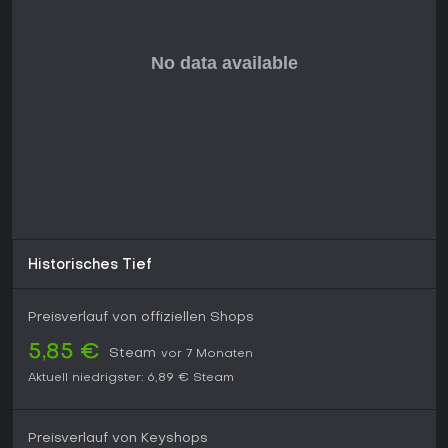
liebst und Roguelite-Grind verkraftest, bietet der Titel echten
Wert - vor allem, während er mit Player-Feedback zum Full
Release reift.
Historisches Tief
Preisverlauf von offiziellen Shops
5,85 €
Steam
vor 7 Monaten
Aktuell niedrigster:
6,89 €
Steam
Preisverlauf von Keyshops