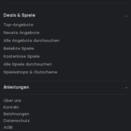
Deals & Spiele
Top-Angebote
Neuste Angebote
Alle Angebote durchsuchen
Beliebte Spiele
Kostenlose Spiele
Alle Spiele durchsuchen
Spieleshops & Gutscheine
Anleitungen
FAQ
Über uns
Anleitungen
Kontakt
Wie aktiviert man einen Steam CD Key?
Belohnungen
Wie aktiviert man einen Epic Games CD Key?
Datenschutz
AGB
Wie aktiviert man einen GOG CD Key?