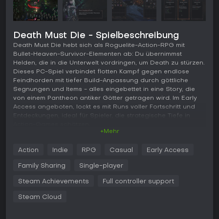
Death Must Die - Spielbeschreibung
Death Must Die hebt sich als Roguelite-Action-RPG mit
Bullet-Heaven-Survivor-Elementen ab: Du übernimmst
Helden, die in die Unterwelt vordringen, um Death zu stürzen.
Dieses PC-Spiel verbindet flotten Kampf gegen endlose
Feindhorden mit tiefer Build-Anpassung durch göttliche
Segnungen und Items - alles eingebettet in eine Story, die
von einem Pantheon antiker Götter getragen wird. Im Early
Access angeboten, lockt es mit Runs voller Fortschritt und
Entdeckungen, ideal für Spieler, die strategische Tiefe in
Action-Games schätzen.
+Mehr
Gameplay
Action
Indie
RPG
Casual
Early Access
Im Kern von Death Must Die geht's darum, einen Helden zu
wählen und in prozedural generierte Unterweltruns zu
Family Sharing
Single-player
stürzen. Du kämpfst gegen Tausende von Minions, mit Auto-
Attacks und aktiven Fähigkeiten, die durch göttliche
Steam Achievements
Full controller support
Segnungen aufgepeppt werden. Diese erzeugen Synergien
Steam Cloud
für Builds, die auf Speed, AoE-Schaden oder Defensive
setzen. Jeder Hero hat eigene Talentbäume, die den Spielstil
verändern - etwa durch mehr Mobilität oder Summoning.