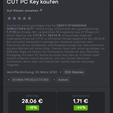
CUT PC Key kaufen
Auf Steam ansehen
★
★
★
★
★
Suchst du einen günstigen Key für
DEATH STRANDING
DIRECTOR'S CUT
? Stand 6 Aug. 2026 kostet der günstigste Key
1,71 €
bei Eneba. Wir vergleichen 59 Angebote aus 24 Shops mit
einer Spanne von
1,71 €
bis
359,10 €
. In Keyshops liegt der
niedrigste Preis bei 1,71 €, in offiziellen Shops beginnt er bei 28,06 €.
Bei so vielen Verkäufern beträgt der Abstand zwischen den
Extremen oft ein Vielfaches, die Shopwahl wiegt hier also schwerer
als das Warten auf einen Sale. Dieses Spiel war schon günstiger, an
92% der Tage mit Daten. Ein Preisalarm meldet dir den nächsten
Rückgang. Auf dem PC kaufst du einen Key, den du in Steam oder
einem anderen Client aktivierst, und hier ist der Markt am
breitesten, denn über ein Viertel der Spiele hat ein Keyshop-
Angebot.
Veröffentlichung: 30 März 2022
505 Games
KOJIMA PRODUCTIONS
Action
OFFICIAL
KEYSHOPS
28,06 €
1,71 €
-18%
-95%