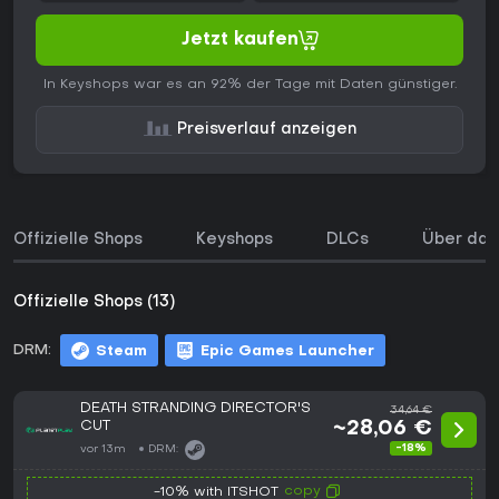
Jetzt kaufen
In Keyshops war es an 92% der Tage mit Daten günstiger.
Preisverlauf anzeigen
Offizielle Shops
Keyshops
DLCs
Über das
Offizielle Shops (13)
DRM:
Steam
Epic Games Launcher
DEATH STRANDING DIRECTOR'S
34,64 €
CUT
~28,06 €
-18%
vor 13m
DRM:
copy
-10% with ITSHOT