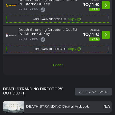
Death Stranding Director's Cut EU
39,99 €
PC Steam CD Key
10,11 €
-74%
vor 2d
DRM:
copy
-8% with XD8DEALS
Death Stranding Director's Cut EU
39,99 €
PC Steam CD Key
10,11 €
-74%
vor 2d
DRM:
copy
-8% with XD8DEALS
+Mehr
DEATH STRANDING DIRECTOR'S
ALLE ANZEIGEN
CUT DLC (1)
DEATH STRANDING Digital Artbook
N/A