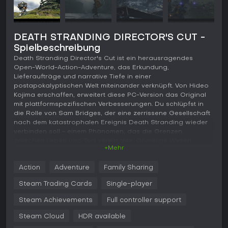
DEATH STRANDING DIRECTOR'S CUT -
Spielbeschreibung
Death Stranding Director's Cut ist ein herausragendes
Open-World-Action-Adventure, das Erkundung,
Lieferaufträge und narrative Tiefe in einer
postapokalyptischen Welt miteinander verknüpft. Von Hideo
Kojima erschaffen, erweitert diese PC-Version das Original
mit plattformspezifischen Verbesserungen. Du schlüpfst in
die Rolle von Sam Bridges, der eine zerrissene Gesellschaft
nach dem katastrophalen Ereignis Death Stranding wieder
verbinden soll - einem Phänomen, das die Grenzen
zwischen Leben und Tod verwischte. Gruselige Wesen
+Mehr
streifen nun über das Land und sorgen für Spannung bei
jeder Reise. Der Fokus liegt auf durchdachter Planung und
Action
Adventure
Family Sharing
Fortbewegung, sodass jeder Schritt in dieser zugleich
weiten und nahbaren Welt zählt.
Steam Trading Cards
Single-player
Gameplay
Steam Achievements
Full controller support
Das Herzstück von Death Stranding Director's Cut bildet das
Steam Cloud
HDR available
Überqueren anspruchsvoller Gelände mit Fracht auf dem
Rücken, um isolierte Siedlungen zu verbinden. Als Sam