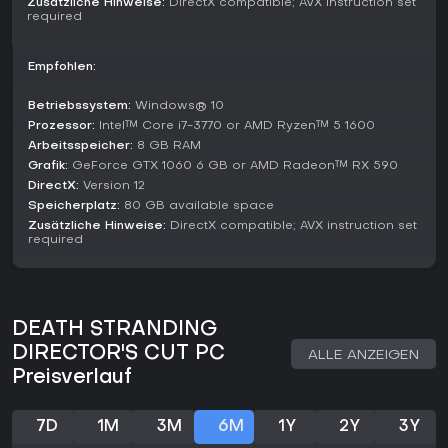
Zusätzliche Hinweise:
DirectX compatible; AVX instruction set
Stimmen aus über 18.000 englischen Reviews überzeugt
required
Death Stranding Director's Cut nach wie vor. Der Metacritic-
Score von 85 unterstreicht die Anerkennung für den
Empfohlen:
innovativen Ansatz. Wer nachdenkliche Erkundung, narrative
Abenteuer und Mechaniken mag, die Geduld statt Action
Betriebssystem:
Windows® 10
belohnen, findet hier ein einzigartiges Erlebnis. Es eignet sich
perfekt für reflektierende Singleplayer-Reisen statt schneller
Prozessor:
Intel™ Core i7-3770 or AMD Ryzen™ 5 1600
Matches und ist ein Muss für Liebhaber tiefer,
Arbeitsspeicher:
8 GB RAM
atmosphärischer Welten.
Grafik:
GeForce GTX 1060 6 GB or AMD Radeon™ RX 590
DirectX:
Version 12
Speicherplatz:
80 GB available space
Zusätzliche Hinweise:
DirectX compatible; AVX instruction set
required
DEATH STRANDING
DIRECTOR'S CUT PC
ALLE ANZEIGEN
Preisverlauf
7D
1M
3M
6M
1Y
2Y
3Y