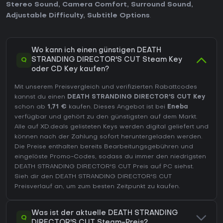
Stereo Sound
,
Camera Comfort
,
Surround Sound
,
Adjustable Difficulty
,
Subtitle Options
.
Wo kann ich einen günstigen DEATH
Q
STRANDING DIRECTOR'S CUT Steam Key
oder CD Key kaufen?
Mit unserem Preisvergleich und verifizierten Rabattcodes
kannst du einen
DEATH STRANDING DIRECTOR'S CUT Key
schon ab
1,71 €
kaufen. Dieses Angebot ist bei
Eneba
verfügbar und gehört zu den günstigsten auf dem Markt.
Alle auf XD.deals gelisteten Keys werden digital geliefert und
können nach der Zahlung sofort heruntergeladen werden.
Die Preise enthalten bereits Bearbeitungsgebühren und
eingelöste Promo-Codes, sodass du immer den niedrigsten
DEATH STRANDING DIRECTOR'S CUT Preis auf
PC
siehst.
Sieh dir den
DEATH STRANDING DIRECTOR'S CUT
Preisverlauf
an, um zum besten Zeitpunkt zu kaufen.
Was ist der aktuelle DEATH STRANDING
Q
DIRECTOR'S CUT Steam-Preis?