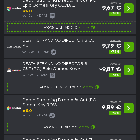
Death Stranding Director's Cut (PC)
39,99 €
Epic Games Key GLOBAL
9,67 €
★
5.0
-75%
vor 5d
DRM:
copy
-10% with XDD10
DEATH STRANDING DIRECTOR'S CUT
39,99 €
PC
9,79 €
-75%
vor 2W
DRM:
DEATH STRANDING DIRECTOR'S
39,99 €
CUT (PC) Epic Games Key -
~9,87 €
GLOBAL
-75%
vor 1W
DRM:
copy
-17% with SEAL17XDD
Death Stranding Director's Cut (PC)
39,99 €
Steam Key ROW
9,89 €
★
5.0
-75%
vor 2d
DRM:
copy
-10% with XDD10