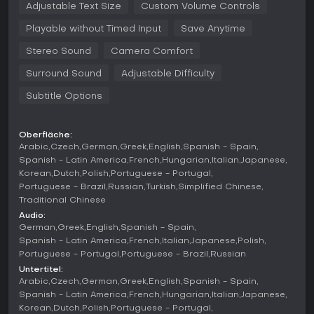
Adjustable Text Size
Custom Volume Controls
balancierst du deine Ladung, nutzt Exoskelette und
Fahrzeuge, um Flüsse, Berge und feindliche Zonen zu
Playable without Timed Input
Save Anytime
meistern. Begegnungen mit den übernatürlichen BTs
erfordern Stealth oder Kampf, oft mit Unterstützung eines
Stereo Sound
Camera Comfort
Baby-Pods, der Bedrohungen erkennt. Der Bau von
Infrastruktur wie Straßen und Ziplines erleichtert zukünftige
Surround Sound
Adjustable Difficulty
Touren und greift ins Social Strand System ein, bei dem
Subtitle Options
deine Konstruktionen asynchron in den Welten anderer
Spieler auftauchen. Gegen menschliche Gegner, die MULEs,
setzt du auf nicht-tödliche Niederkämpfungen oder
Oberfläche:
Ausweichen - passend zum Thema Verbindung statt
Arabic
Czech
German
Greek
English
Spanish - Spain
Zerstörung. PC-spezifische Features wie hohe Framerates
Spanish - Latin America
French
Hungarian
Italian
Japanese
für flüssigere Bewegungen und Unterstützung für Ultrawide-
Korean
Dutch
Polish
Portuguese - Portugal
Monitore verstärken den Eindruck der Weite in den öden
Landschaften.
Portuguese - Brazil
Russian
Turkish
Simplified Chinese
Traditional Chinese
Mechaniken fördern strategische Routenplanung, da Wetter
Audio:
und Gelände Stabilität und Geschwindigkeit beeinflussen.
German
Greek
English
Spanish - Spain
Das Spiel integriert puzzleartige Elemente beim Inventar-
Spanish - Latin America
French
Italian
Japanese
Polish
Management und der Herstellung von Items mit chiralen
Portuguese - Portugal
Portuguese - Brazil
Russian
Kristallen. Crossover-Inhalte aus Half-Life und Cyberpunk
Untertitel:
2077 bringen einzigartige Ausrüstung und Anspielungen, die
Arabic
Czech
German
Greek
English
Spanish - Spain
nahtlos in den Liefer-Zyklus passen.
Spanish - Latin America
French
Hungarian
Italian
Japanese
Korean
Dutch
Polish
Portuguese - Portugal
Spielmodi