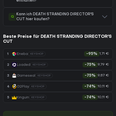
enthalten?
Kann ich DEATH STRANDING DIRECTOR'S
Q
CUT hier kaufen?
Beste Preise für DEATH STRANDING DIRECTOR'S
CUT
1,71 €
1
Eneba
-95%
KEYSHOP
9,79 €
2
Loaded
-75%
KEYSHOP
9,87 €
3
Gameseal
-75%
KEYSHOP
10,11 €
4
G2Play
-74%
KEYSHOP
10,11 €
5
Kinguin
-74%
KEYSHOP