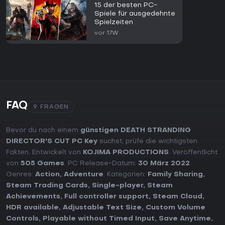
15 der besten PC-
Spiele für ausgedehnte
Spielzeiten
vor 17W
FAQ
9 FRAGEN
Bevor du nach einem
günstigen DEATH STRANDING
DIRECTOR'S CUT PC Key
suchst, prüfe die wichtigsten
Fakten. Entwickelt von
KOJIMA PRODUCTIONS
. Veröffentlicht
von
505 Games
. PC Release-Datum:
30 März 2022
.
Genres:
Action
,
Adventure
. Kategorien:
Family Sharing
,
Steam Trading Cards
,
Single-player
,
Steam
Achievements
,
Full controller support
,
Steam Cloud
,
HDR available
,
Adjustable Text Size
,
Custom Volume
Controls
,
Playable without Timed Input
,
Save Anytime
,