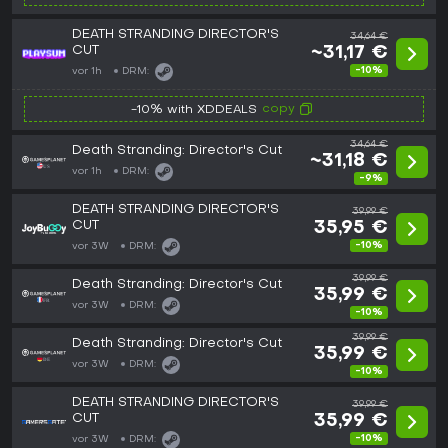
DEATH STRANDING DIRECTOR'S
34,64 €
CUT
~31,17 €
-10%
vor 1h
DRM:
copy
-10% with XDDEALS
34,64 €
Death Stranding: Director's Cut
~31,18 €
vor 1h
DRM:
-9%
DEATH STRANDING DIRECTOR'S
39,99 €
CUT
35,95 €
-10%
vor 3W
DRM:
39,99 €
Death Stranding: Director's Cut
35,99 €
vor 3W
DRM:
-10%
39,99 €
Death Stranding: Director's Cut
35,99 €
vor 3W
DRM:
-10%
DEATH STRANDING DIRECTOR'S
39,99 €
CUT
35,99 €
-10%
vor 3W
DRM: