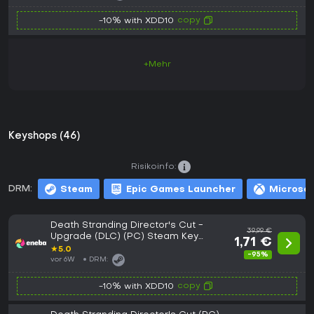
copy
-10% with XDD10
+Mehr
Keyshops (46)
Risikoinfo:
DRM:
Steam
Epic Games Launcher
Microsof
Death Stranding Director's Cut -
39,99 €
Upgrade (DLC) (PC) Steam Key
1,71 €
GLOBAL
★
5.0
-95%
vor 6W
DRM:
copy
-10% with XDD10