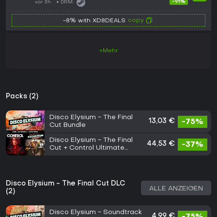
-91%
vor 3h
DRM:
copy
-8% with XD8DEALS
+Mehr
Packs (2)
Disco Elysium - The Final
13,03 €
-75%
Cut Bundle
Disco Elysium - The Final
44,53 €
-37%
Cut + Control Ultimate
Edition Bundle
Disco Elysium - The Final Cut DLC
ALLE ANZEIGEN
(2)
Disco Elysium - Soundtrack
4,99 €
-75%