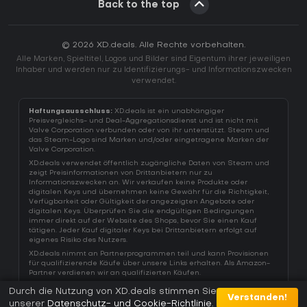
Back to the top
© 2026 XD.deals. Alle Rechte vorbehalten.
Alle Marken, Spieltitel, Logos und Bilder sind Eigentum ihrer jeweiligen
Inhaber und werden nur zu Identifizierungs- und Informationszwecken
verwendet.
Haftungsausschluss:
XD.deals ist ein unabhängiger
Preisvergleichs- und Deal-Aggregationsdienst und ist nicht mit
Valve Corporation verbunden oder von ihr unterstützt. Steam und
das Steam-Logo sind Marken und/oder eingetragene Marken der
Valve Corporation.
XD.deals verwendet öffentlich zugängliche Daten von Steam und
zeigt Preisinformationen von Drittanbietern nur zu
Informationszwecken an. Wir verkaufen keine Produkte oder
digitalen Keys und übernehmen keine Gewähr für die Richtigkeit,
Verfügbarkeit oder Gültigkeit der angezeigten Angebote oder
digitalen Keys. Überprüfen Sie die endgültigen Bedingungen
immer direkt auf der Website des Shops, bevor Sie einen Kauf
tätigen. Jeder Kauf digitaler Keys bei Drittanbietern erfolgt auf
eigenes Risiko des Nutzers.
XD.deals nimmt an Partnerprogrammen teil und kann Provisionen
für qualifizierende Käufe über unsere Links erhalten. Als Amazon-
Partner verdienen wir an qualifizierten Käufen.
Durch die Nutzung von XD.deals stimmen Sie
Verstanden!
unserer
Datenschutz- und Cookie-Richtlinie
.