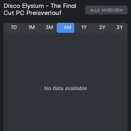
zu agieren.
Disco Elysium - The Final
ALLE ANZEIGEN
Cut PC Preisverlauf
Wenn du dialog- und choice-lastige Singleplayer-RPGs mit
Denkanstoß magst statt Action, liefert der Titel ein fesselndes
Erlebnis. Perfekt für Fans literarischer Gaming-Tiefe, auch
7D
1M
3M
6M
1Y
2Y
3Y
wenn der textlastige Stil und Kampfabsenz nicht jeden
Action-Jäger anspricht. Als abgeschlossener Titel ohne
laufende Seasons oder Updates nach dem 2021-Final-Cut-
Release wartet er auf PC bereit.