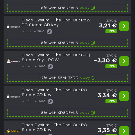
copy
-8% with XD8DEALS
Disco Elysium - The Final Cut RoW
37,99 €
PC Steam CD Key
3,21 €
-91%
vor 1d
DRM:
copy
-8% with XD8DEALS
Disco Elysium - The Final Cut (PC)
37,99 €
Steam Key - ROW
~3,30 €
-91%
vor 2d
DRM:
copy
-17% with SEAL17XDD
Disco Elysium - The Final Cut PC
37,99 €
Steam CD Key
3,34 €
-91%
vor 3h
DRM:
copy
-8% with XD8DEALS
Disco Elysium - The Final Cut PC
37,99 €
Steam CD Key
3,35 €