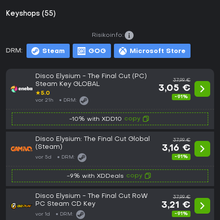
Keyshops (55)
Risikoinfo:
DRM:
Steam
GOG
Microsoft Store
Disco Elysium - The Final Cut (PC)
37,99 €
Steam Key GLOBAL
3,05 €
★
5.0
-91%
vor 21h
DRM:
copy
-10% with XDD10
Disco Elysium: The Final Cut Global
37,99 €
(Steam)
3,16 €
-91%
vor 5d
DRM:
copy
-9% with XDDeals
Disco Elysium - The Final Cut RoW
37,99 €
PC Steam CD Key
3,21 €
-91%
vor 1d
DRM: