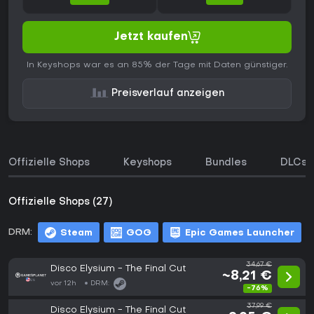
Jetzt kaufen
In Keyshops war es an 85% der Tage mit Daten günstiger.
Preisverlauf anzeigen
Offizielle Shops
Keyshops
Bundles
DLCs
Offizielle Shops (27)
DRM:
Steam
GOG
Epic Games Launcher
34,67 €
Disco Elysium - The Final Cut
~8,21 €
vor 12h
DRM:
-76%
37,99 €
Disco Elysium - The Final Cut