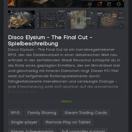
Disco Elysium - The Final Cut -
Spielbeschreibung
Disco Elysium - The Final Cut ist ein narrativegetriebener
RPG, der die Detektivarbeit in einer detailreichen Welt neu
erfindet. In der zerfallenden Stadt Revachol schlüpfst du in
die Rolle eines geplagten Ermittlers, der ein Mordrätsel löst
und gleichzeitig mit inneren Dämonen ringt. Dieser PC-Titel
setzt auf tiefgehende Rollenspielelemente durch
fähigkeitsbasierte Interaktionen und verzweigte Dialoge -
jede Entscheidung wirkt sich spürbar auf die isometrische
Erkundung aus.
+Mehr
Gameplay
Im Kern von Disco Elysium - The Final Cut steht ein Skill-
RPG
Family Sharing
Steam Trading Cards
System mit 24 einzigartigen Fähigkeiten, die Gespräche,
Ermittlungen und Umgebungsrätsel prägen. Fähigkeiten wie
Single-player
Remote Play on Tablet
Rhetoric oder Inland Empire öffnen besondere
Dialogoptionen oder intuitive Einsichten, während
Steam Achievements
Full controller support