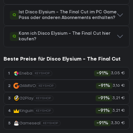
Ist Disco Elysium - The Final Cut im PC Game
Q
Pass oder anderen Abonnements enthalten?
Kann ich Disco Elysium - The Final Cut hier
Q
kaufen?
Beste Preise für Disco Elysium - The Final Cut
3,05 €
1
Eneba
-91%
KEYSHOP
3,16 €
2
GAMIVO
-91%
KEYSHOP
3,21 €
3
G2Play
-91%
KEYSHOP
3,21 €
4
Kinguin
-91%
KEYSHOP
3,30 €
5
Gameseal
-91%
KEYSHOP