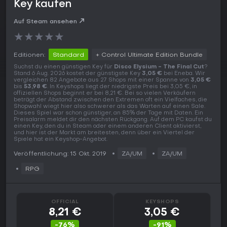
Key kaufen
Auf Steam ansehen
★
★
★
★
★
Editionen:
Standard
+ Control Ultimate Edition Bundle
Suchst du einen günstigen Key für
Disco Elysium - The Final Cut
?
Stand 6 Aug. 2026 kostet der günstigste Key
3,05 €
bei Eneba. Wir
vergleichen 82 Angebote aus 27 Shops mit einer Spanne von
3,05 €
bis
53,98 €
. In Keyshops liegt der niedrigste Preis bei 3,05 €, in
offiziellen Shops beginnt er bei 8,21 €. Bei so vielen Verkäufern
beträgt der Abstand zwischen den Extremen oft ein Vielfaches, die
Shopwahl wiegt hier also schwerer als das Warten auf einen Sale.
Dieses Spiel war schon günstiger, an 85% der Tage mit Daten. Ein
Preisalarm meldet dir den nächsten Rückgang. Auf dem PC kaufst du
einen Key, den du in Steam oder einem anderen Client aktivierst,
und hier ist der Markt am breitesten, denn über ein Viertel der
Spiele hat ein Keyshop-Angebot.
Veröffentlichung: 15 Okt. 2019
ZA/UM
ZA/UM
RPG
OFFICIAL
KEYSHOPS
8,21 €
3,05 €
-76%
-91%