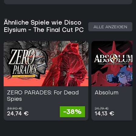
Ähnliche Spiele wie Disco
ALLE ANZEIGEN
Elysium - The Final Cut PC
ZERO PARADES: For Dead
Absolum
Spies
39,90 €
24,79 €
-38%
24,74 €
14,13 €