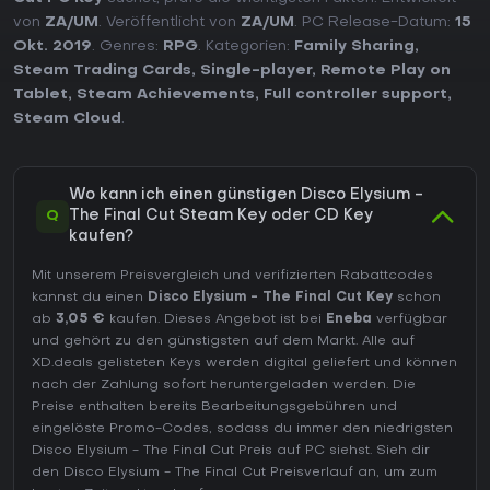
von
ZA/UM
. Veröffentlicht von
ZA/UM
. PC Release-Datum:
15
Okt. 2019
. Genres:
RPG
. Kategorien:
Family Sharing
,
Steam Trading Cards
,
Single-player
,
Remote Play on
Tablet
,
Steam Achievements
,
Full controller support
,
Steam Cloud
.
Wo kann ich einen günstigen Disco Elysium -
Q
The Final Cut Steam Key oder CD Key
kaufen?
Mit unserem Preisvergleich und verifizierten Rabattcodes
kannst du einen
Disco Elysium - The Final Cut Key
schon
ab
3,05 €
kaufen. Dieses Angebot ist bei
Eneba
verfügbar
und gehört zu den günstigsten auf dem Markt. Alle auf
XD.deals gelisteten Keys werden digital geliefert und können
nach der Zahlung sofort heruntergeladen werden. Die
Preise enthalten bereits Bearbeitungsgebühren und
eingelöste Promo-Codes, sodass du immer den niedrigsten
Disco Elysium - The Final Cut Preis auf
PC
siehst. Sieh dir
den
Disco Elysium - The Final Cut Preisverlauf
an, um zum