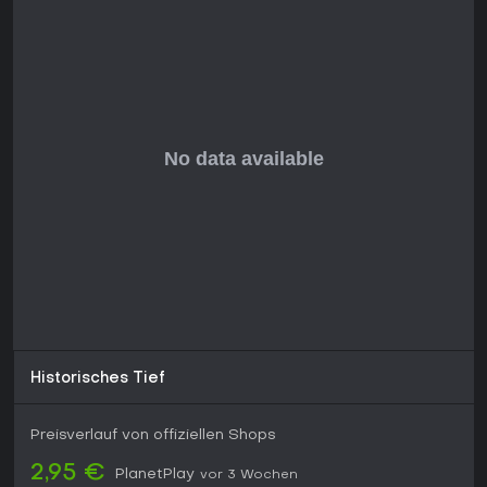
abwechslungsreich. Viele loben das Gameplay als Highlight,
trotz anfänglich gemischter Reaktionen der Serie-Fans.
Das Spiel hat weltweit über 4,4 Millionen Exemplare verkauft
und weckt anhaltendes Interesse. Neuere Rückblicke heben
es als starkes Standalone-Erlebnis hervor, ideal für Genre-
Neulinge. Wer storygetriebene Action ohne Multiplayer-
Zwang sucht, greift hier nicht daneben - auf PC verfügbar
und ohne Updates spielbar in vollem Umfang.
Historisches Tief
Preisverlauf von offiziellen Shops
2,95 €
PlanetPlay
vor 3 Wochen