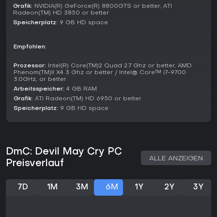
Elemente - es geht rein ums Überleben und makellose
Grafik:
NVIDIA(R) GeForce(R) 8800GTS or better, ATI
Combos.
Radeon(TM) HD 3850 or better
Speicherplatz:
9 GB HD space
Story and Setting
Dante beginnt als Außenseiter, der seine übernatürliche
Empfohlen:
Herkunft kennt und ein Leben lang von Dämonen gequält
wurde. Sein Zwillingsbruder Vergil, Anführer der anti-
Prozessor:
Intel(R) Core(TM)2 Quad 2.7 Ghz or better, AMD
establishment Gruppe The Order, führt ihn zur Annahme
Phenom(TM)II X4 3 Ghz or better / Intel® Core™ i7-9700
seiner doppelten Natur. Dieser innere Zwiespalt prägt nicht
3.0GHz, or better
nur die Handlung, sondern auch das Gameplay mit seinen
Arbeitsspeicher:
4 GB RAM
engelhaften und dämonischen Kräften.
Grafik:
ATI Radeon(TM) HD 6950 or better
Speicherplatz:
9 GB HD space
Im modernen Setting agieren Dämonen als korporative
Machthaber, die die Gesellschaft lenken - eine Schicht
gesellschaftlicher Satire im Action-Gewand. Bekannte
Serien-Elemente mischen sich mit neuen Figuren, alles
untermalt von dramatischen Cutscenes.
DmC: Devil May Cry PC
ALLE ANZEIGEN
Lohnt es sich?
Preisverlauf
Fans tempobetonten Hack-and-Slash mit hohem Combo-
Potenzial finden in DmC: Devil May Cry auch Jahre nach
7D
1M
3M
6M
1Y
2Y
3Y
Release einen echten Reiz. Das Kampfsystem motiviert zum
Ausprobieren, und die dynamischen
Umgebungsveränderungen halten Kämpfe