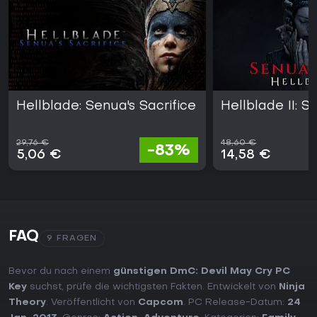
Hellblade: Senua's Sacrifice
Hellblade II: 
29,76 €
48,60 €
-83%
5,06 €
14,58 €
FAQ
9 FRAGEN
Bevor du nach einem
günstigen DmC: Devil May Cry PC
Key
suchst, prüfe die wichtigsten Fakten. Entwickelt von
Ninja
Theory
. Veröffentlicht von
Capcom
. PC Release-Datum:
24