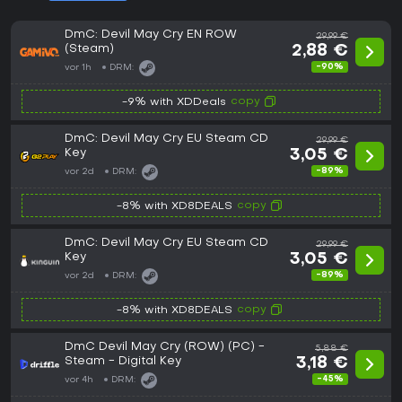
DmC: Devil May Cry EN ROW
29,99 €
(Steam)
2,88 €
-90%
vor 1h
DRM:
copy
-9% with XDDeals
DmC: Devil May Cry EU Steam CD
29,99 €
Key
3,05 €
-89%
vor 2d
DRM:
copy
-8% with XD8DEALS
DmC: Devil May Cry EU Steam CD
29,99 €
Key
3,05 €
-89%
vor 2d
DRM:
copy
-8% with XD8DEALS
DmC Devil May Cry (ROW) (PC) -
5,88 €
Steam - Digital Key
3,18 €
-45%
vor 4h
DRM: