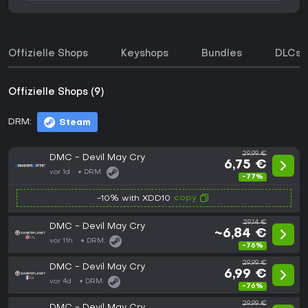
Offizielle Shops
Keyshops
Bundles
DLCs
Offizielle Shops (9)
DRM:
Steam
29,99 €
DMC - Devil May Cry
6,75 €
vor 1d
DRM:
-77%
copy
-10% with XDD10
29,14 €
DMC - Devil May Cry
~6,84 €
vor 11h
DRM:
-76%
29,99 €
DMC - Devil May Cry
6,99 €
vor 4d
DRM:
-76%
29,99 €
DMC - Devil May Cry