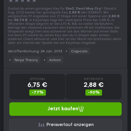
★
★
★
★
★
Suchst du einen günstigen Key für
DmC: Devil May Cry
? Stand 6
Aug. 2026 kostet der günstigste Key
2,88 €
bei GAMIVO. Wir
vergleichen 51 Angebote aus 21 Shops mit einer Spanne von
2,88 €
bis
48,74 €
. In Keyshops liegt der niedrigste Preis bei 2,88 €, in
offiziellen Shops beginnt er bei 6,75 €. Bei so vielen Verkäufern
beträgt der Abstand zwischen den Extremen oft ein Vielfaches, die
Shopwahl wiegt hier also schwerer als das Warten auf einen Sale.
Auf dem PC kaufst du einen Key, den du in Steam oder einem
anderen Client aktivierst, und hier ist der Markt am breitesten, denn
über ein Viertel der Spiele hat ein Keyshop-Angebot.
Veröffentlichung: 24 Jan. 2013
Capcom
Ninja Theory
Action
OFFICIAL
KEYSHOPS
6,75 €
2,88 €
-77%
-90%
Jetzt kaufen
Preisverlauf anzeigen