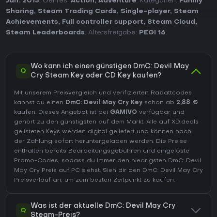
Jan. 2013
. Genres:
Action
,
Adventure
. Kategorien:
Family
Sharing
,
Steam Trading Cards
,
Single-player
,
Steam
Achievements
,
Full controller support
,
Steam Cloud
,
Steam Leaderboards
. Altersfreigabe:
PEGI 16
.
Wo kann ich einen günstigen DmC: Devil May
Q
Cry Steam Key oder CD Key kaufen?
Mit unserem Preisvergleich und verifizierten Rabattcodes
kannst du einen
DmC: Devil May Cry Key
schon ab
2,88 €
kaufen. Dieses Angebot ist bei
GAMIVO
verfügbar und
gehört zu den günstigsten auf dem Markt. Alle auf XD.deals
gelisteten Keys werden digital geliefert und können nach
der Zahlung sofort heruntergeladen werden. Die Preise
enthalten bereits Bearbeitungsgebühren und eingelöste
Promo-Codes, sodass du immer den niedrigsten DmC: Devil
May Cry Preis auf
PC
siehst. Sieh dir den
DmC: Devil May Cry
Preisverlauf
an, um zum besten Zeitpunkt zu kaufen.
Was ist der aktuelle DmC: Devil May Cry
Q
Steam-Preis?