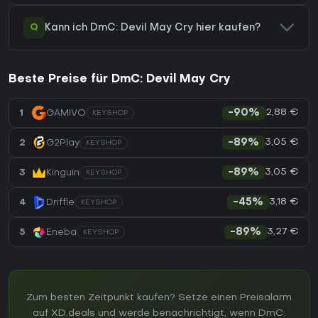
Q
Kann ich DmC: Devil May Cry hier kaufen?
Beste Preise für DmC: Devil May Cry
2,88 €
1
GAMIVO
-90%
KEYSHOP
3,05 €
2
G2Play
-89%
KEYSHOP
3,05 €
3
Kinguin
-89%
KEYSHOP
3,18 €
4
Driffle
-45%
KEYSHOP
3,27 €
5
Eneba
-89%
KEYSHOP
Zum besten Zeitpunkt kaufen? Setze einen Preisalarm
auf XD.deals und werde benachrichtigt, wenn DmC: