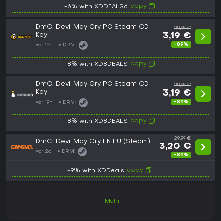
copy
-6% with XDDEALS6
DmC: Devil May Cry PC Steam CD
29,99 €
Key
3,19 €
-89%
vor 19h
DRM:
copy
-8% with XD8DEALS
DmC: Devil May Cry PC Steam CD
29,99 €
Key
3,19 €
-89%
vor 19h
DRM:
copy
-8% with XD8DEALS
29,99 €
DmC: Devil May Cry EN EU (Steam)
3,20 €
vor 2d
DRM:
-89%
copy
-9% with XDDeals
+Mehr