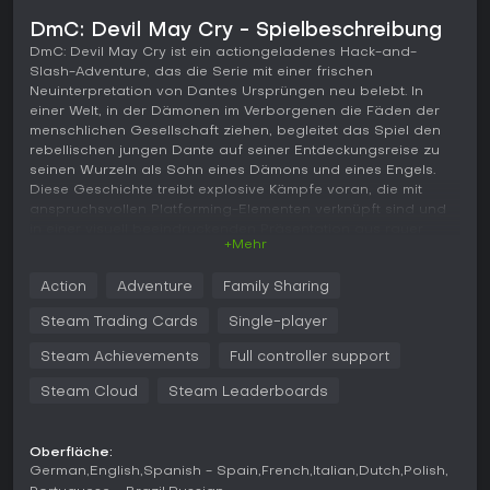
DmC: Devil May Cry - Spielbeschreibung
DmC: Devil May Cry ist ein actiongeladenes Hack-and-
Slash-Adventure, das die Serie mit einer frischen
Neuinterpretation von Dantes Ursprüngen neu belebt. In
einer Welt, in der Dämonen im Verborgenen die Fäden der
menschlichen Gesellschaft ziehen, begleitet das Spiel den
rebellischen jungen Dante auf seiner Entdeckungsreise zu
seinen Wurzeln als Sohn eines Dämons und eines Engels.
Diese Geschichte treibt explosive Kämpfe voran, die mit
anspruchsvollen Platforming-Elementen verknüpft sind und
in einer visuell beeindruckenden Präsentation aus rauer
+Mehr
Realität und übernatürlicher Ästhetik glänzen.
Gameplay
Action
Adventure
Family Sharing
Der Kampf bildet das Herzstück von DmC: Devil May Cry und
Steam Trading Cards
Single-player
setzt auf fließende Combos sowie stylische Angriffe gegen
Horden dämonischer Gegner. Dante wechselt nahtlos
Steam Achievements
Full controller support
zwischen Angel- und Demon-Modus, was seine Fähigkeiten
Steam Cloud
Steam Leaderboards
und Waffenverhalten je nach Lage anpasst. Im Angel-Modus
dominiert er mit schnellen Crowd-Control-Moves wie der
Osiris-Sichel, während der Demon-Modus wuchtige Schläge
mit Waffen wie der Arbiter-Axt oder den Eryx-
Oberfläche:
German
English
Spanish - Spain
French
Italian
Dutch
Polish
Fausthandschuhen austeilt. Sein ikonischer Rebellion-