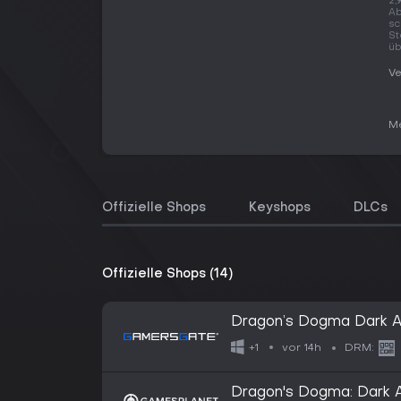
2,
Ab
sc
St
üb
Ve
Me
Offizielle Shops
Keyshops
DLCs
Offizielle Shops (14)
Dragon’s Dogma Dark A
vor 14h
+1
DRM:
Dragon's Dogma: Dark 