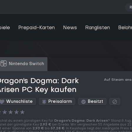
R
piele
Prepaid-Karten
News
Ranglisten
Beloh
Nintendo Switch
Dragon's Dogma: Dark
Auf Steam an
risen PC Key kaufen
Wunschliste
Preisalarm
Besitzt
★
★
★
★
★
chst du einen günstigen Key für
Dragon's Dogma: Dark Arisen
? Stand 8 Aug
stet der günstigste Key
2,93 €
bei Eneba. Wir vergleichen 55 Angebote aus 22
t einer Spanne von
2,93 €
bis
57,28 €
. In Keyshops liegt der niedrigste Preis 