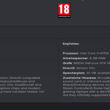
Nach der Story schaltet sich New
behältst Levels, Ausrüstung und S
Schwierigkeitsgrad sowie neue
zudem für effiziente Läufe in der 
Key Mechanics and Features
Der Kampf belohnt Kreativität,
Fähigkeiten, um Schlachten zu w
experimentierst mit Hybrid-Builds
Empfohlen:
bringt High-Level-Gear sowie tie
Prozessor:
Intel Core i7-4770K
Player progression
basiert auf 
Arbeitsspeicher:
8 GB RAM
aus Quests in anderen Spielwelt
Grafik:
NVIDIA GeForce GTX 76
die Community dein Erlebnis bere
DirectX:
Version 9.0c
Lohnt es sich?
Speicherplatz:
20 GB availab
tion; DirectX-compatible
Zusätzliche Hinweise:
Broadba
Spielerbewertungen auf Metacrit
s Keyboard+Mouse and
sound card or onboard audi
das Begleitersystem - User-Revi
 Xbox One, DualShock4 and
XInput/DirectInput devices i
2026 wird das Spiel auf Plattfor
raphics chips and modern
Steam Controller.2) Some hig
t have not been tested, nor
gaming laptops with a discre
Grafik und Mechaniken im Vergle
are they officially supporte
Es passt perfekt zu Action-RPG-
starken Multiplayer-Fokus schät