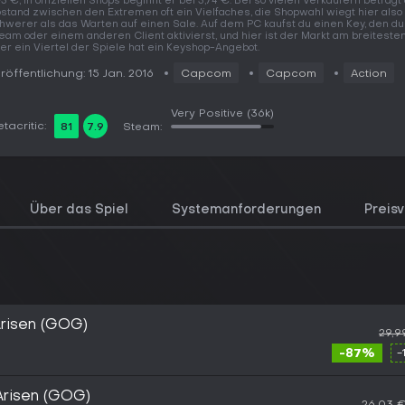
93 €, in offiziellen Shops beginnt er bei 3,74 €. Bei so vielen Verkäufern beträgt
stand zwischen den Extremen oft ein Vielfaches, die Shopwahl wiegt hier also
hwerer als das Warten auf einen Sale. Auf dem PC kaufst du einen Key, den du
eam oder einem anderen Client aktivierst, und hier ist der Markt am breiteste
er ein Viertel der Spiele hat ein Keyshop-Angebot.
röffentlichung: 15 Jan. 2016
Capcom
Capcom
Action
Very Positive
(36k)
tacritic:
81
7.9
Steam:
Über das Spiel
Systemanforderungen
Preisv
risen (GOG)
29,9
-87%
-
Arisen (GOG)
26,03 