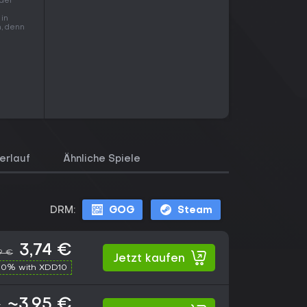
 der
 in
n, denn
erlauf
Ähnliche Spiele
DRM:
GOG
Steam
3,74 €
9 €
Jetzt kaufen
10% with XDD10
~3,95 €
€