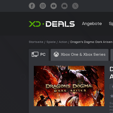
Angebote
S
Startseite
Spiele
Action
Dragon's Dogma: Dark Arisen
PC
Xbox One & Xbox Series
A
Su
ko
mi