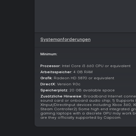
Systemanforderungen
Minimum:
Prozessor:
Intel Core i5 660 CPU or equivalent
Arbeitsspeicher:
4 GB RAM
Grafik:
Radeon HD 5870 or equivalent
DirectX:
Version 9.0c
Speicherplatz:
20 GB available space
Zusätzliche Hinweise:
Broadband Internet connec
sound card or onboard audio chip; 1) Support
XInput/DirectInput devices including Xbox 360,
Steam Controller.2) Some high end integrated g
gaming laptops with a discrete GPU may work bu
are they officially supported by Capcom.