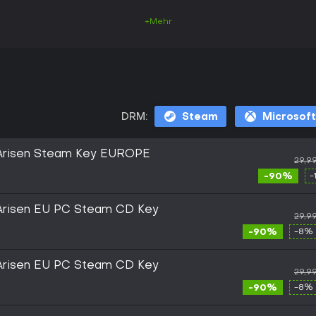
+Mehr
DRM:
Steam
Microsoft
 Arisen Steam Key EUROPE
29,9
-90%
-
Arisen EU PC Steam CD Key
29,9
-90%
-8% 
Arisen EU PC Steam CD Key
29,9
-90%
-8% 