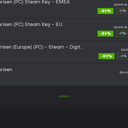
Arisen (PC) Steam Key - EMEA
29,99 €
-89%
-17% 
Arisen (PC) Steam Key - EU
29,99 €
-89%
-17% 
isen (Europe) (PC) - Steam - Digital
29,
-89%
-6% 
risen
30,
+Mehr