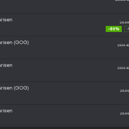
risen
29,9
-85%
-
Arisen (GOG)
29,14 
risen
29,14 
Arisen (GOG)
29,9
risen
29,9