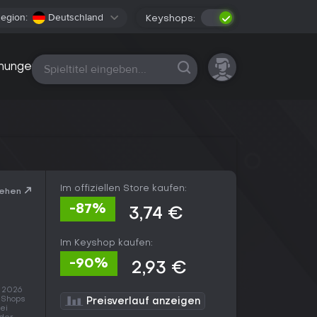
egion:
Deutschland
Keyshops:
Alle Plattformen
nungen
Im offiziellen Store kaufen:
sehen
-87%
3,74 €
Im Keyshop kaufen:
-90%
2,93 €
. 2026
 Shops
Preisverlauf anzeigen
bei