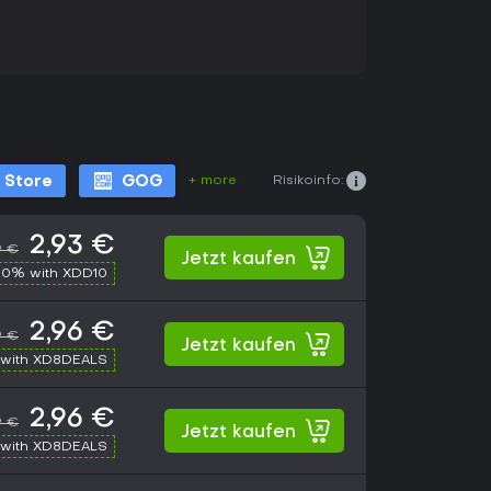
+ more
Risikoinfo:
 Store
GOG
2,93 €
9 €
Jetzt kaufen
10% with XDD10
2,96 €
9 €
Jetzt kaufen
with XD8DEALS
2,96 €
9 €
Jetzt kaufen
with XD8DEALS