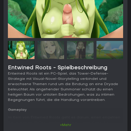
Entwined Roots - Spielbeschreibung
Entwined Roots ist ein PC-Spiel, das Tower-Defense-
Strategie mit Visual-Novel-Storytelling verbindet und
erwachsene Themen rund um die Bindung an eine Dryade
beleuchtet. Als angehender Summoner schützt du einen
heiligen Baum vor untoten Bedrohungen, was zu intimen
Begegnungen führt, die die Handlung vorantreiben.
Gameplay
Im Kern von Entwined Roots geht es darum, einen einzelnen
Baum gegen Wellen untoter Feinde zu verteidigen. Als
+Mehr
Summoner setzt du begrenzte Ressourcen wie Fireballs und