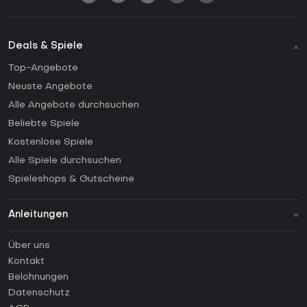
Deals & Spiele
Top-Angebote
Neuste Angebote
Alle Angebote durchsuchen
Beliebte Spiele
Kostenlose Spiele
Alle Spiele durchsuchen
Spieleshops & Gutscheine
Anleitungen
FAQ
Über uns
Anleitungen
Kontakt
Wie aktiviert man einen Steam CD Key?
Belohnungen
Wie aktiviert man einen Epic Games CD Key?
Datenschutz