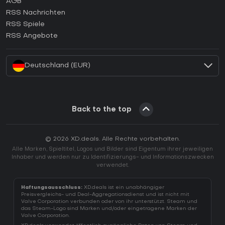
AGB
Wie aktiviert man einen GOG CD Key?
RSS Nachrichten
Wie aktiviert man einen Ubisoft Connect CD Key?
RSS Spiele
Wie aktiviert man einen EA App CD Key?
RSS Angebote
Wie aktiviert man einen Battle.net CD Key?
Deutschland (EUR)
Back to the top
© 2026 XD.deals. Alle Rechte vorbehalten.
Alle Marken, Spieltitel, Logos und Bilder sind Eigentum ihrer jeweiligen
Inhaber und werden nur zu Identifizierungs- und Informationszwecken
verwendet.
Haftungsausschluss:
XD.deals ist ein unabhängiger
Preisvergleichs- und Deal-Aggregationsdienst und ist nicht mit
Valve Corporation verbunden oder von ihr unterstützt. Steam und
das Steam-Logo sind Marken und/oder eingetragene Marken der
Valve Corporation.