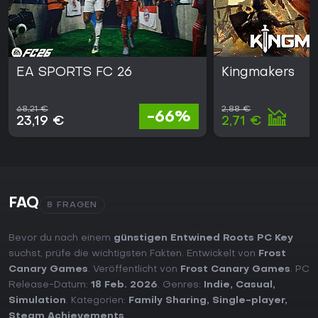
EA SPORTS FC 26
Kingmakers
68,21 €
2,88 €
-66%
23,19 €
2,71 €
FAQ
8 FRAGEN
Bevor du nach einem
günstigen Entwined Roots PC Key
suchst, prüfe die wichtigsten Fakten. Entwickelt von
Frost
Canary Games
. Veröffentlicht von
Frost Canary Games
. PC
Release-Datum:
18 Feb. 2026
. Genres:
Indie
,
Casual
,
Simulation
. Kategorien:
Family Sharing
,
Single-player
,
Steam Achievements
.