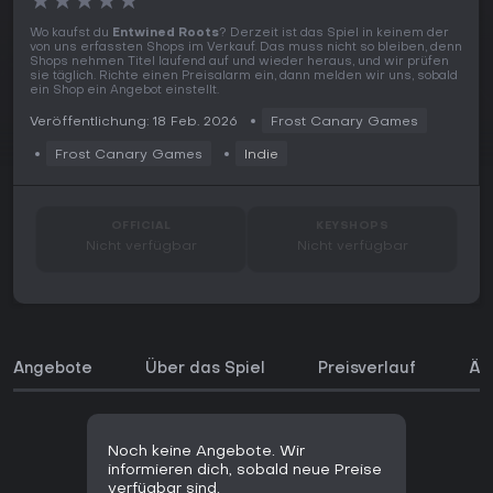
★
★
★
★
★
Wo kaufst du
Entwined Roots
? Derzeit ist das Spiel in keinem der
von uns erfassten Shops im Verkauf. Das muss nicht so bleiben, denn
Shops nehmen Titel laufend auf und wieder heraus, und wir prüfen
sie täglich. Richte einen Preisalarm ein, dann melden wir uns, sobald
ein Shop ein Angebot einstellt.
Veröffentlichung: 18 Feb. 2026
Frost Canary Games
Frost Canary Games
Indie
OFFICIAL
KEYSHOPS
Nicht verfügbar
Nicht verfügbar
Angebote
Über das Spiel
Preisverlauf
Äh
Noch keine Angebote. Wir
informieren dich, sobald neue Preise
verfügbar sind.